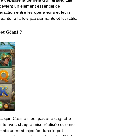
se dépasse largement d'un tirage. Elle
 devient un élément essentiel de
eraction entre les opérateurs et leurs
ants, à la fois passionnants et lucratifs.
ot Géant ?
caspin Casino n'est pas une cagnotte
ente avec chaque mise réalisée sur une
tématiquement injectée dans le pot