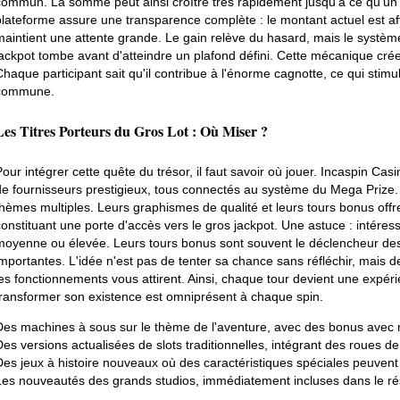
commun. La somme peut ainsi croître très rapidement jusqu'à ce qu'un j
plateforme assure une transparence complète : le montant actuel est affic
maintient une attente grande. Le gain relève du hasard, mais le système
jackpot tombe avant d'atteindre un plafond défini. Cette mécanique cr
Chaque participant sait qu'il contribue à l'énorme cagnotte, ce qui stimu
commune.
Les Titres Porteurs du Gros Lot : Où Miser ?
Pour intégrer cette quête du trésor, il faut savoir où jouer. Incaspin Ca
de fournisseurs prestigieux, tous connectés au système du Mega Prize. Il
thèmes multiples. Leurs graphismes de qualité et leurs tours bonus offr
constituant une porte d'accès vers le gros jackpot. Une astuce : intéress
moyenne ou élevée. Leurs tours bonus sont souvent le déclencheur de
importantes. L'idée n'est pas de tenter sa chance sans réfléchir, mais de
les fonctionnements vous attirent. Ainsi, chaque tour devient une expé
transformer son existence est omniprésent à chaque spin.
Des machines à sous sur le thème de l'aventure, avec des bonus avec m
Des versions actualisées de slots traditionnelles, intégrant des roues de
Des jeux à histoire nouveaux où des caractéristiques spéciales peuvent a
Les nouveautés des grands studios, immédiatement incluses dans le r