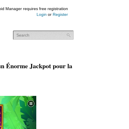
id Manager requires free registration
Login
or
Register
un Énorme Jackpot pour la