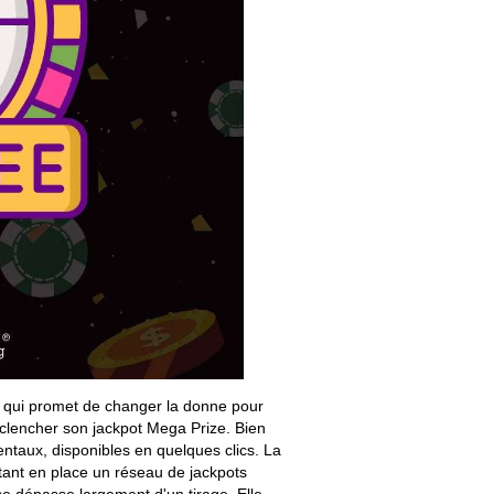
e qui promet de changer la donne pour
éclencher son jackpot Mega Prize. Bien
taux, disponibles en quelques clics. La
tant en place un réseau de jackpots