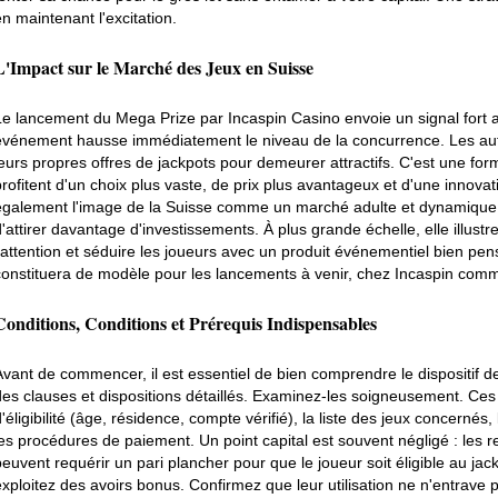
en maintenant l'excitation.
L'Impact sur le Marché des Jeux en Suisse
Le lancement du Mega Prize par Incaspin Casino envoie un signal fort a
événement hausse immédiatement le niveau de la concurrence. Les autr
leurs propres offres de jackpots pour demeurer attractifs. C'est une form
profitent d'un choix plus vaste, de prix plus avantageux et d'une innovati
également l'image de la Suisse comme un marché adulte et dynamique p
d'attirer davantage d'investissements. À plus grande échelle, elle illus
l'attention et séduire les joueurs avec un produit événementiel bien pens
constituera de modèle pour les lancements à venir, chez Incaspin comm
Conditions, Conditions et Prérequis Indispensables
Avant de commencer, il est essentiel de bien comprendre le dispositif de
des clauses et dispositions détaillés. Examinez-les soigneusement. Ces r
'éligibilité (âge, résidence, compte vérifié), la liste des jeux concernés,
les procédures de paiement. Un point capital est souvent négligé : les re
peuvent requérir un pari plancher pour que le joueur soit éligible au jack
exploitez des avoirs bonus. Confirmez que leur utilisation ne n'entrave 