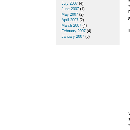
July 2007
(4)
June 2007
(1)
May 2007
(2)
April 2007
(2)
March 2007
(4)
February 2007
(4)
January 2007
(3)