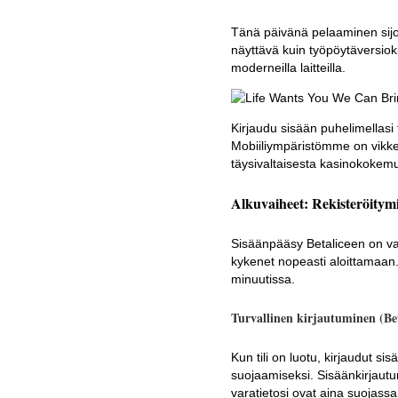
Tänä päivänä pelaaminen sijo
näyttävä kuin työpöytäversioki
moderneilla laitteilla.
Kirjaudu sisään puhelimellasi 
Mobiiliympäristömme on vikkelä
täysivaltaisesta kasinokokemu
Alkuvaiheet: Rekisteröitymi
Sisäänpääsy Betaliceen on vau
kykenet nopeasti aloittamaan.
minuutissa.
Turvallinen kirjautuminen (Bet
Kun tili on luotu, kirjaudut sis
suojaamiseksi. Sisäänkirjaut
varatietosi ovat aina suojassa