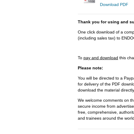
Download PDF
Thank you for using and
One click download of a compl
(including sales tax) to 
To
pay and download
this cha
Please note:
You will be directed to a Payp
for delivery of the PDF downl
download the material directl
We welcome comments on this 
secure income from advertisem
free, comprehensive, authorit
and trainees around the world