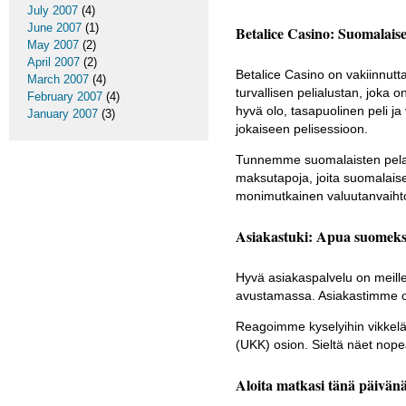
July 2007
(4)
June 2007
(1)
Betalice Casino: Suomalai
May 2007
(2)
April 2007
(2)
Betalice Casino on vakiinnutt
March 2007
(4)
turvallisen pelialustan, jok
February 2007
(4)
hyvä olo, tasapuolinen peli ja
January 2007
(3)
jokaiseen pelisessioon.
Tunnemme suomalaisten pelaaj
maksutapoja, joita suomalaise
monimutkainen valuutanvaihto
Asiakastuki: Apua suomeks
Hyvä asiakaspalvelu on meille
avustamassa. Asiakastimme on 
Reagoimme kyselyihin vikkelä
(UKK) osion. Sieltä näet nopea
Aloita matkasi tänä päivän