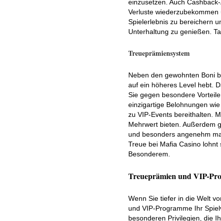
einzusetzen. Auch Cashback-An
Verluste wiederzubekommen u
Spielerlebnis zu bereichern 
Unterhaltung zu genießen. Ta
Treueprämiensystem
Neben den gewohnten Boni bie
auf ein höheres Level hebt. 
Sie gegen besondere Vorteile 
einzigartige Belohnungen wie
zu VIP-Events bereithalten. M
Mehrwert bieten. Außerdem ge
und besonders angenehm mach
Treue bei Mafia Casino lohnt 
Besonderem.
Treueprämien und VIP-Pr
Wenn Sie tiefer in die Welt v
und VIP-Programme Ihr Spielv
besonderen Privilegien, die 