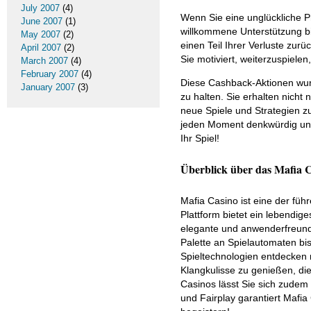
July 2007
(4)
Wenn Sie eine unglückliche 
June 2007
(1)
willkommene Unterstützung bi
May 2007
(2)
einen Teil Ihrer Verluste zur
April 2007
(2)
Sie motiviert, weiterzuspiele
March 2007
(4)
February 2007
(4)
Diese Cashback-Aktionen wurde
January 2007
(3)
zu halten. Sie erhalten nicht
neue Spiele und Strategien z
jeden Moment denkwürdig und
Ihr Spiel!
Überblick über das Mafia 
Mafia Casino ist eine der füh
Plattform bietet ein lebendig
elegante und anwenderfreund
Palette an Spielautomaten bis 
Spieltechnologien entdecken 
Klangkulisse zu genießen, die
Casinos lässt Sie sich zudem
und Fairplay garantiert Mafi