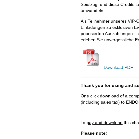
Spielzug, und diese Credits l
umwandeln.
Als Teilnehmer unseres VIP-Cl
Einladungen zu exklusiven Ev
priorisierten Auszahlungen – 
erleben Sie unvergessliche E
Download PDF
Thank you for using and
One click download of a compl
(including sales tax) to 
To
pay and download
this cha
Please note: