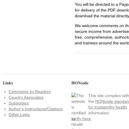
You will be directed to a Payp
for delivery of the PDF downl
download the material directl
We welcome comments on this 
secure income from advertisem
free, comprehensive, authorit
and trainees around the world
Links
HONcode
Comments by Readers
This site complies wit
Country Associates
the
HONcode standar
Supporters
for trustworthy health
Author's Instructions/Citations
information:
Other Links
verify here
.