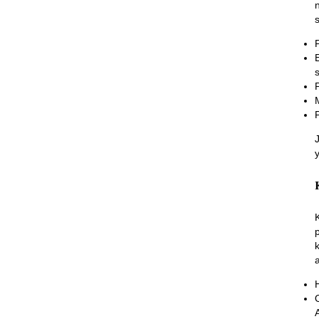
P
s
H