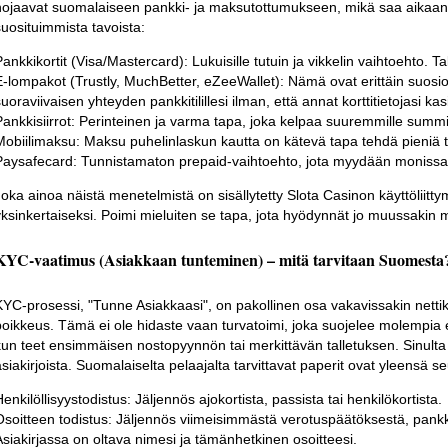
nojaavat suomalaiseen pankki- ja maksutottumukseen, mikä saa aikaan n
suosituimmista tavoista:
ankkikortit (Visa/Mastercard): Lukuisille tutuin ja vikkelin vaihtoehto. Tall
E-lompakot (Trustly, MuchBetter, eZeeWallet): Nämä ovat erittäin suos
uoraviivaisen yhteyden pankkitilillesi ilman, että annat korttitietojasi kas
Pankkisiirrot: Perinteinen ja varma tapa, joka kelpaa suuremmille summi
Mobiilimaksu: Maksu puhelinlaskun kautta on kätevä tapa tehdä pieniä ta
Paysafecard: Tunnistamaton prepaid-vaihtoehto, jota myydään monissa 
Joka ainoa näistä menetelmistä on sisällytetty Slota Casinon käyttöliitty
yksinkertaiseksi. Poimi mieluiten se tapa, jota hyödynnät jo muussakin 
KYC-vaatimus (Asiakkaan tunteminen) – mitä tarvitaan Suomesta
KYC-prosessi, "Tunne Asiakkaasi", on pakollinen osa vakavissakin nettik
poikkeus. Tämä ei ole hidaste vaan turvatoimi, joka suojelee molempia 
kun teet ensimmäisen nostopyynnön tai merkittävän talletuksen. Sinulta e
asiakirjoista. Suomalaiselta pelaajalta tarvittavat paperit ovat yleensä s
enkilöllisyystodistus: Jäljennös ajokortista, passista tai henkilökortista.
Osoitteen todistus: Jäljennös viimeisimmästä verotuspäätöksestä, pankkit
Asiakirjassa on oltava nimesi ja tämänhetkinen osoitteesi.