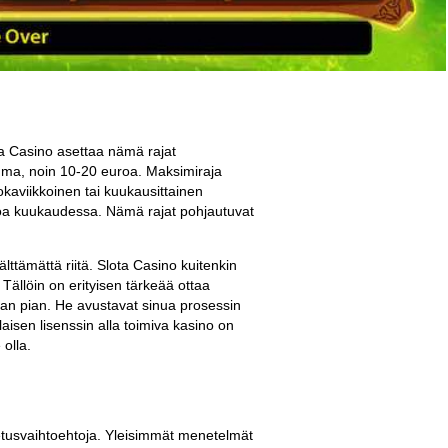
ota Casino asettaa nämä rajat
summa, noin 10-20 euroa. Maksimiraja
kaviikkoinen tai kuukausittainen
uroa kuukaudessa. Nämä rajat pohjautuvat
 välttämättä riitä. Slota Casino kuitenkin
 Tällöin on erityisen tärkeää ottaa
man pian. He avustavat sinua prosessin
laisen lisenssin alla toimiva kasino on
 olla.
alletusvaihtoehtoja. Yleisimmät menetelmät