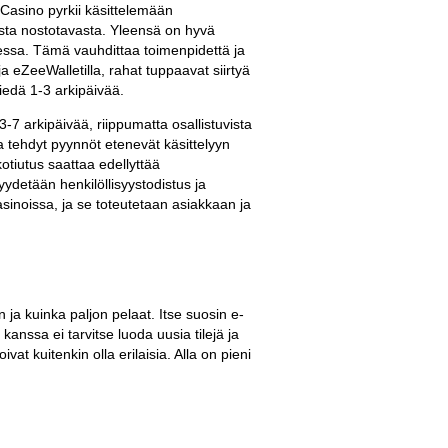
 Casino pyrkii käsittelemään
usta nostotavasta. Yleensä on hyvä
sessa. Tämä vauhdittaa toimenpidettä ja
a eZeeWalletilla, rahat tuppaavat siirtyä
 viedä 1-3 arkipäivää.
3-7 arkipäivää, riippumatta osallistuvista
a tehdyt pyynnöt etenevät käsittelyyn
tiutus saattaa edellyttää
pyydetään henkilöllisyystodistus ja
sinoissa, ja se toteutetaan asiakkaan ja
ja kuinka paljon pelaat. Itse suosin e-
kanssa ei tarvitse luoda uusia tilejä ja
vat kuitenkin olla erilaisia. Alla on pieni