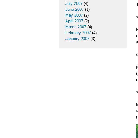
July 2007
(4)
June 2007
(1)
May 2007
(2)
S
April 2007
(2)
March 2007
(4)
February 2007
(4)
o
January 2007
(3)
a
S
S