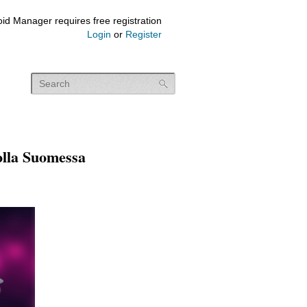
id Manager requires free registration
Login
or
Register
nolla Suomessa