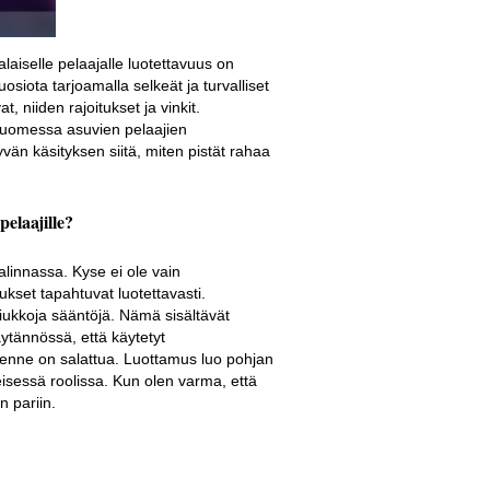
aiselle pelaajalle luotettavuus on
osiota tarjoamalla selkeät ja turvalliset
t, niiden rajoitukset ja vinkit.
Suomessa asuvien pelaajien
än käsityksen siitä, miten pistät rahaa
pelaajille?
linnassa. Kyse ei ole vain
tukset tapahtuvat luotettavasti.
iukkoja sääntöjä. Nämä sisältävät
ytännössä, että käytetyt
ikenne on salattua. Luottamus luo pohjan
eisessä roolissa. Kun olen varma, että
n pariin.