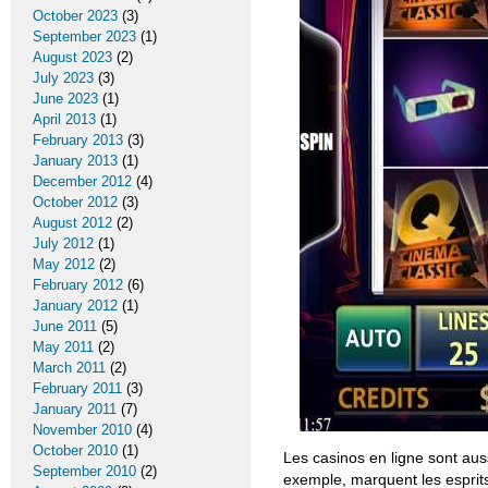
October 2023
(3)
September 2023
(1)
August 2023
(2)
July 2023
(3)
June 2023
(1)
April 2013
(1)
February 2013
(3)
January 2013
(1)
December 2012
(4)
October 2012
(3)
August 2012
(2)
July 2012
(1)
May 2012
(2)
February 2012
(6)
January 2012
(1)
June 2011
(5)
May 2011
(2)
March 2011
(2)
February 2011
(3)
January 2011
(7)
November 2010
(4)
October 2010
(1)
Les casinos en ligne sont auss
September 2010
(2)
exemple, marquent les esprit