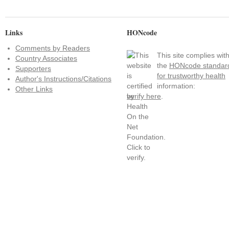
Links
HONcode
Comments by Readers
This site complies wit
Country Associates
the
HONcode standar
Supporters
for trustworthy health
Author's Instructions/Citations
information:
Other Links
verify here
.