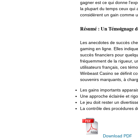
gagner est ce qui donne l'exp
la plupart du temps ceux qui a
considèrent un gain comme un
Résumé : Un Témoignage de
Les anecdotes de succès chez
gaming en ligne. Elles indiqu
succès financiers pour quelque
fréquemment de la rigueur, u
utilisateurs français, ces tém
Winbeast Casino se définit c
souvenirs marquants, à charge
Les gains importants apparais
Une approche éclairée et rig
Le jeu doit rester un diverti
La contrôle des procédures de 
Download PDF