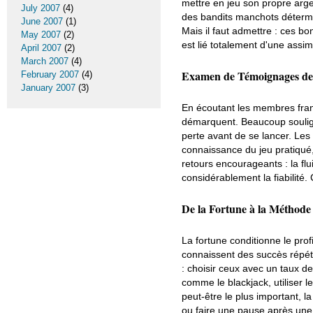
mettre en jeu son propre argen
July 2007
(4)
des bandits manchots détermi
June 2007
(1)
Mais il faut admettre : ces 
May 2007
(2)
est lié totalement d'une assim
April 2007
(2)
March 2007
(4)
Examen de Témoignages de
February 2007
(4)
January 2007
(3)
En écoutant les membres fran
démarquent. Beaucoup soulignen
perte avant de se lancer. Les 
connaissance du jeu pratiqué,
retours encourageants : la flu
considérablement la fiabilité. 
De la Fortune à la Méthode
La fortune conditionne le profi
connaissent des succès répété
: choisir ceux avec un taux d
comme le blackjack, utiliser 
peut-être le plus important, l
ou faire une pause après une 