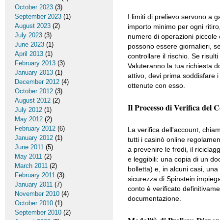
October 2023
(3)
September 2023
(1)
I limiti di prelievo servono a
August 2023
(2)
importo minimo per ogni ritir
July 2023
(3)
numero di operazioni piccole 
June 2023
(1)
possono essere giornalieri, se
April 2013
(1)
controllare il rischio. Se risult
February 2013
(3)
Valuteranno la tua richiesta do
January 2013
(1)
attivo, devi prima soddisfare i 
December 2012
(4)
ottenute con esso.
October 2012
(3)
August 2012
(2)
Il Processo di Verifica del 
July 2012
(1)
May 2012
(2)
February 2012
(6)
La verifica dell'account, chi
January 2012
(1)
tutti i casinò online regolam
June 2011
(5)
a prevenire le frodi, il ricicla
May 2011
(2)
e leggibili: una copia di un d
March 2011
(2)
bolletta) e, in alcuni casi, una
February 2011
(3)
sicurezza di Spinstein impieg
January 2011
(7)
conto è verificato definitivamen
November 2010
(4)
documentazione.
October 2010
(1)
September 2010
(2)