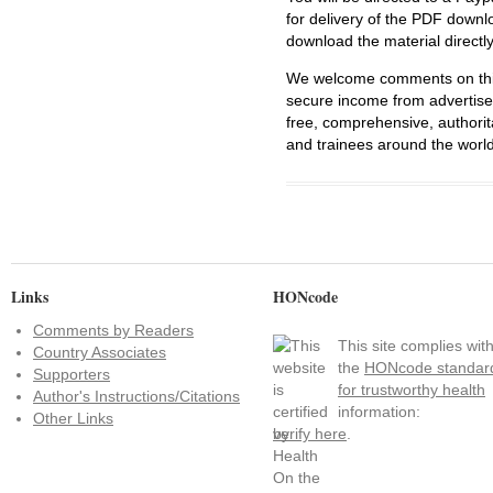
for delivery of the PDF downl
download the material directl
We welcome comments on this 
secure income from advertisem
free, comprehensive, authorit
and trainees around the world
Links
HONcode
Comments by Readers
This site complies wit
Country Associates
the
HONcode standar
Supporters
for trustworthy health
Author's Instructions/Citations
information:
Other Links
verify here
.