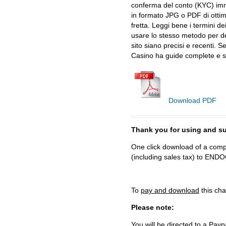
conferma del conto (KYC) imme
in formato JPG o PDF di ottima
fretta. Leggi bene i termini de
usare lo stesso metodo per dep
sito siano precisi e recenti. 
Casino ha guide complete e so
Download PDF
Thank you for using and
One click download of a compl
(including sales tax) to 
To
pay and download
this cha
Please note:
You will be directed to a Payp