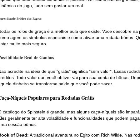
dinâmica do jogo, tudo sem gastar um real.
prendizado Prático das Regras
Rodar os rolos de graça é a melhor aula que existe. Você descobre na 
como agem os símbolos especiais e como ativar uma rodada bônus. Qua
estar muito mais seguro.
Possibilidade Real de Ganhos
Não acredite na ideia de que "grátis" significa "sem valor". Essas rod
créditos. Todo valor que você obtiver vai para sua conta de bônus. Depo
aquele dinheiro se transforma saldo que você pode sacar.
Caça-Níqueis Populares para Rodadas Grátis
O catálogo do Spinstein é grande, mas alguns caça-níqueis são impará
Eles geralmente ter alta volatilidade e funcionalidades que podem pag
uma sessão bônus.
Book of Dead:
A tradicional aventura no Egito com Rich Wilde. Nas ro