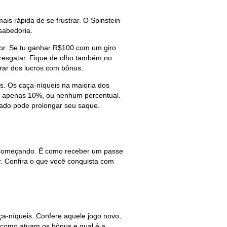
is rápida de se frustrar. O Spinstein
 sabedoria.
dor. Se tu ganhar R$100 com um giro
e resgatar. Fique de olho também no
irar dos lucros com bônus.
s. Os caça-níqueis na maioria dos
r apenas 10%, ou nenhum percentual.
rado pode prolongar seu saque.
á começando. É como receber um passe
r. Confira o que você conquista com
a-níqueis. Confere aquele jogo novo,
 como atuam os bônus e qual é a