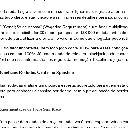
Toda rodada grátis vem com um contrato. Ignorar as regras é a forma ma
faz tudo claro, e sua função é assimilar esses detalhes para jogar com
O "Condição de Aposta" (Wagering Requirement) é um fator multiplica
grátis e o condição for 30x, tem que apostar R$3.000 no total antes d
período para utilizar a oferta e no valor máximo que o jogador pode ret
Outro fator importante: nem todo jogo conta 100% para esses condiçõe
casos contam 100%. Já uma rodada de roleta ou blackjack pode conta
Verifique essa informação nos regras da promoção. Escolher o jogo er
Benefícios Rodadas Grátis no Spinstein
Usar rodadas grátis é uma jogada esperta, sobretudo para quem est
livre para conhecer o cassino por dentro, sem a preocupação de perde
sso.
Experimentação de Jogos Sem Risco
Com posse de rodadas de graça na mão, você pode explorar vários caç
aquele que todo mundo comenta. É possível ver como são os gráficos,