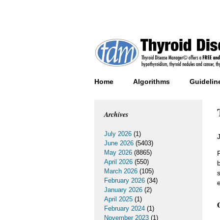
Home
Algorithms
Guidelin
Archives
July 2026
(1)
June 2026
(5403)
May 2026
(8865)
April 2026
(550)
March 2026
(105)
February 2026
(34)
January 2026
(2)
April 2025
(1)
February 2024
(1)
November 2023
(1)