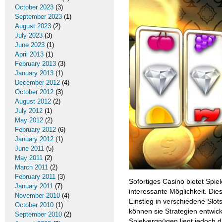
October 2023
(3)
September 2023
(1)
August 2023
(2)
July 2023
(3)
June 2023
(1)
April 2013
(1)
February 2013
(3)
January 2013
(1)
December 2012
(4)
October 2012
(3)
August 2012
(2)
July 2012
(1)
May 2012
(2)
February 2012
(6)
January 2012
(1)
June 2011
(5)
May 2011
(2)
March 2011
(2)
February 2011
(3)
Sofortiges Casino bietet Spi
January 2011
(7)
interessante Möglichkeit. Die
November 2010
(4)
Einstieg in verschiedene Slot
October 2010
(1)
können sie Strategien entwic
September 2010
(2)
Spielvergnügen liegt jedoch d