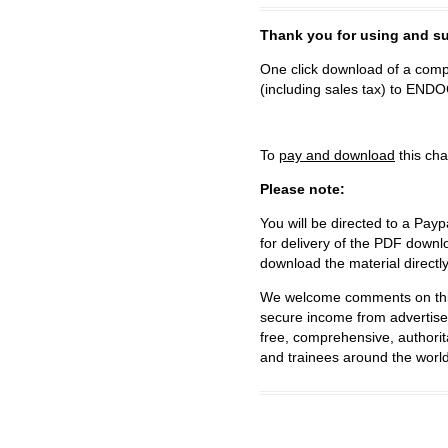
Thank you for using and
One click download of a compl
(including sales tax) to 
To
pay and download
this cha
Please note:
You will be directed to a Payp
for delivery of the PDF downl
download the material directl
We welcome comments on this 
secure income from advertisem
free, comprehensive, authorit
and trainees around the world