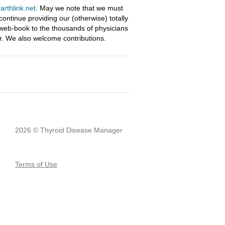
rthlink.net
. May we note that we must
ntinue providing our (otherwise) totally
 web-book to the thousands of physicians
r. We also welcome contributions.
2026 © Thyroid Disease Manager
Terms of Use