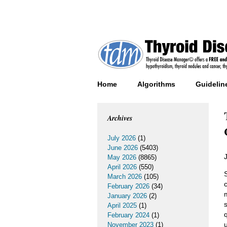
Home
Algorithms
Guidelin
Archives
July 2026
(1)
June 2026
(5403)
May 2026
(8865)
April 2026
(550)
March 2026
(105)
February 2026
(34)
January 2026
(2)
April 2025
(1)
February 2024
(1)
November 2023
(1)