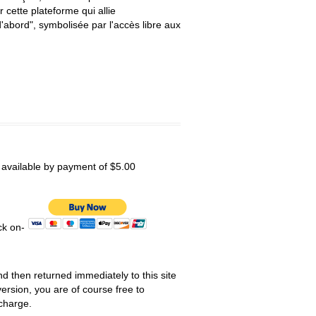
r cette plateforme qui allie
 d'abord", symbolisée par l'accès libre aux
s available by payment of $5.00
ick on-
nd then returned immediately to this site
ersion, you are of course free to
 charge.