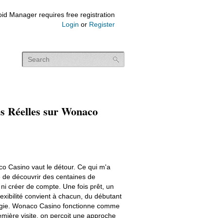
id Manager requires free registration
Login
or
Register
es Réelles sur Wonaco
o Casino vaut le détour. Ce qui m'a
fre de découvrir des centaines de
ni créer de compte. Une fois prêt, un
flexibilité convient à chacun, du débutant
atégie. Wonaco Casino fonctionne comme
emière visite, on perçoit une approche