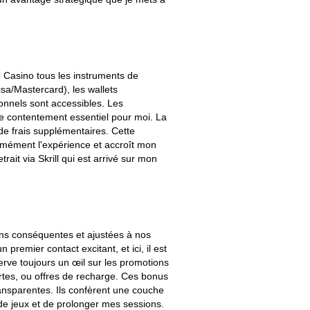
Casino tous les instruments de
sa/Mastercard), les wallets
ionnels sont accessibles. Les
e de contentement essentiel pour moi. La
de frais supplémentaires. Cette
ormément l'expérience et accroît mon
rait via Skrill qui est arrivé sur mon
ions conséquentes et ajustées à nos
premier contact excitant, et ici, il est
rve toujours un œil sur les promotions
ertes, ou offres de recharge. Ces bonus
ansparentes. Ils confèrent une couche
 de jeux et de prolonger mes sessions.