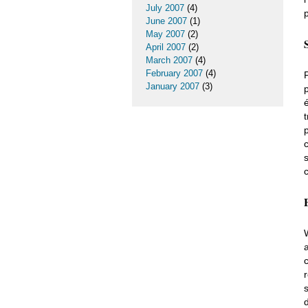
July 2007
(4)
p
June 2007
(1)
May 2007
(2)
April 2007
(2)
March 2007
(4)
February 2007
(4)
January 2007
(3)