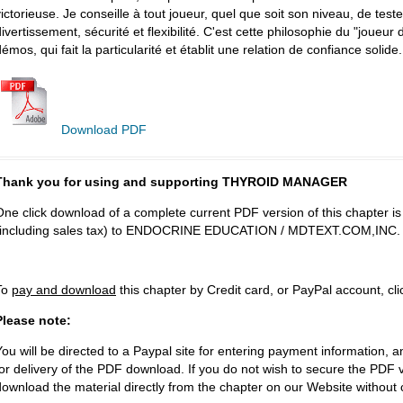
victorieuse. Je conseille à tout joueur, quel que soit son niveau, de teste
divertissement, sécurité et flexibilité. C'est cette philosophie du "joueur
émos, qui fait la particularité et établit une relation de confiance solide.
Download PDF
Thank you for using and supporting THYROID MANAGER
One click download of a complete current PDF version of this chapter i
(including sales tax) to ENDOCRINE EDUCATION / MDTEXT.COM,INC.
To
pay and download
this chapter by Credit card, or PayPal account, cl
Please note:
You will be directed to a Paypal site for entering payment information, a
for delivery of the PDF download. If you do not wish to secure the PDF v
download the material directly from the chapter on our Website without