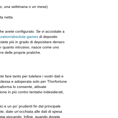
rno, una settimana o un mese).
ta netta.
i che avete configurato. Se vi accostate a
ization/absolute-games
di deposito
 siete più in grado di depositare denaro
 per quanto intrusivo, nasce come uno
re delle proprie pratiche.
 fare tanto per tutelare i vostri dati e
mplessa e adoperata solo per Thorfortune
taforma lo consente, attivate
ne in più contro tentativi indesiderati,
ici e un po' prudenti fin dal principale
e, date un'occhiata alle dati di spesa
 stai giocando. Infine, quando dovete