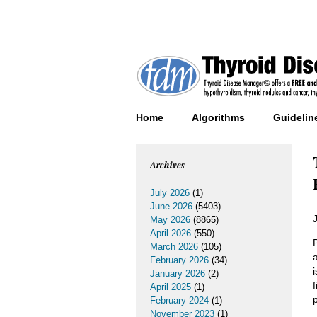
Home
Algorithms
Guidelin
Archives
July 2026
(1)
June 2026
(5403)
May 2026
(8865)
April 2026
(550)
March 2026
(105)
February 2026
(34)
i
January 2026
(2)
April 2025
(1)
February 2024
(1)
November 2023
(1)