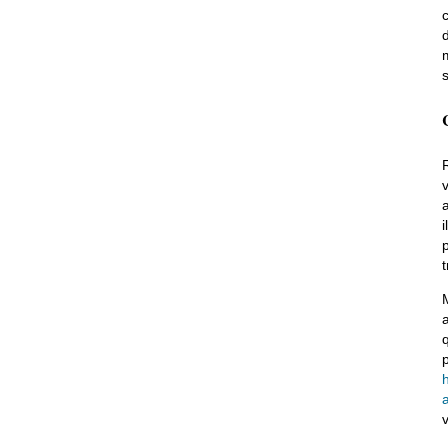
c
s
a
i
M
v