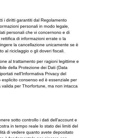
i i diritti garantiti dal Regolamento
ormazioni personali in modo legale,
dati personali che vi concernono e di
ttifica di informazioni errate o la
pingere la cancellazione unicamente se è
 al riciclaggio o gli doveri fiscali.
ezione al trattamento per ragioni legittime e
bile della Protezione dei Dati (Data
portati nell'Informativa Privacy del
ro esplicito consenso ed è essenziale per
a valida per Thorfortune, ma non intacca
ere sotto controllo i dati dell'account e
ra in tempo reale lo stato dei limiti del
lità di vedere quanto avete depositato