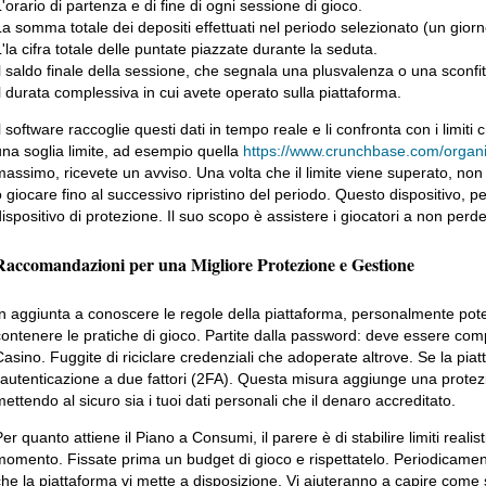
'orario di partenza e di fine di ogni sessione di gioco.
La somma totale dei depositi effettuati nel periodo selezionato (un gio
'la cifra totale delle puntate piazzate durante la seduta.
Il saldo finale della sessione, che segnala una plusvalenza o una sconfit
Il durata complessiva in cui avete operato sulla piattaforma.
l software raccoglie questi dati in tempo reale e li confronta con i limit
una soglia limite, ad esempio quella
https://www.crunchbase.com/organ
massimo, ricevete un avviso. Una volta che il limite viene superato, non
o giocare fino al successivo ripristino del periodo. Questo dispositivo,
dispositivo di protezione. Il suo scopo è assistere i giocatori a non perde
Raccomandazioni per una Migliore Protezione e Gestione
In aggiunta a conoscere le regole della piattaforma, personalmente potete
contenere le pratiche di gioco. Partite dalla password: deve essere co
Casino. Fuggite di riciclare credenziali che adoperate altrove. Se la piat
l'autenticazione a due fattori (2FA). Questa misura aggiunge una protezio
ettendo al sicuro sia i tuoi dati personali che il denaro accreditato.
er quanto attiene il Piano a Consumi, il parere è di stabilire limiti realist
momento. Fissate prima un budget di gioco e rispettatelo. Periodicament
che la piattaforma vi mette a disposizione. Vi aiuteranno a capire come