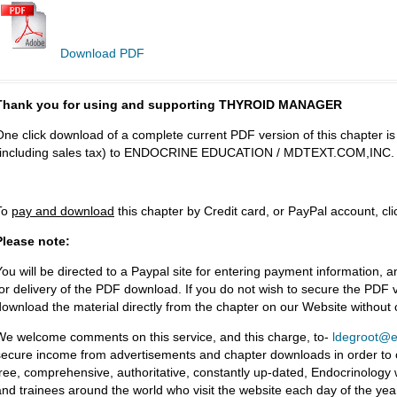
Download PDF
Thank you for using and supporting THYROID MANAGER
One click download of a complete current PDF version of this chapter i
(including sales tax) to ENDOCRINE EDUCATION / MDTEXT.COM,INC.
To
pay and download
this chapter by Credit card, or PayPal account, cl
Please note:
You will be directed to a Paypal site for entering payment information, a
for delivery of the PDF download. If you do not wish to secure the PDF v
download the material directly from the chapter on our Website without
We welcome comments on this service, and this charge, to-
ldegroot@ea
secure income from advertisements and chapter downloads in order to co
free, comprehensive, authoritative, constantly up-dated, Endocrinology
and trainees around the world who visit the website each day of the yea