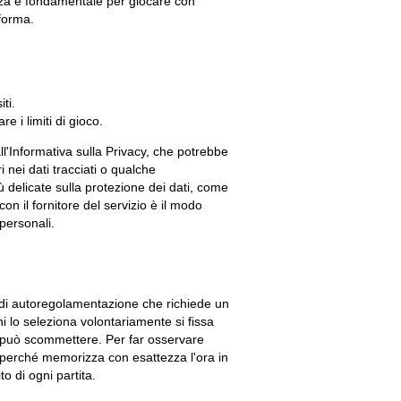
nza è fondamentale per giocare con
forma.
ti.
re i limiti di gioco.
'Informativa sulla Privacy, che potrebbe
 nei dati tracciati o qualche
iù delicate sulla protezione dei dati, come
n il fornitore del servizio è il modo
personali.
 di autoregolamentazione che richiede un
hi lo seleziona volontariamente si fissa
 può scommettere. Per far osservare
o perché memorizza con esattezza l'ora in
o di ogni partita.