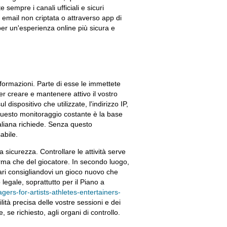
 sempre i canali ufficiali e sicuri
a email non criptata o attraverso app di
per un'esperienza online più sicura e
ormazioni. Parte di esse le immettete
er creare e mantenere attivo il vostro
dispositivo che utilizzate, l'indirizzo IP,
a, questo monitoraggio costante è la base
taliana richiede. Senza questo
abile.
a sicurezza. Controllare le attività serve
forma che del giocatore. In secondo luogo,
ari consigliandovi un gioco nuovo che
 legale, soprattutto per il Piano a
ers-for-artists-athletes-entertainers-
tà precisa delle vostre sessioni e dei
 se richiesto, agli organi di controllo.