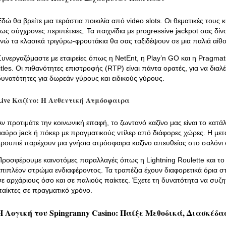
Εδώ θα βρείτε μια τεράστια ποικιλία από video slots. Οι θεματικές του
έως σύγχρονες περιπέτειες. Τα παιχνίδια με progressive jackpot σας δίνο
ενώ τα κλασικά τριγύρω-φρουτάκια θα σας ταξιδέψουν σε μια παλιά αίθο
Συνεργαζόμαστε με εταιρείες όπως η NetEnt, η Play’n GO και η Pragmat
titles. Οι πιθανότητες επιστροφής (RTP) είναι πάντα ορατές, για να δια
δυνατότητες για δωρεάν γύρους και ειδικούς γύρους.
Live Καζίνο: Η Αυθεντική Ατμόσφαιρα
Αν προτιμάτε την κοινωνική επαφή, το ζωντανό καζίνο μας είναι το κατά
μαύρο jack ή πόκερ με πραγματικούς ντίλερ από διάφορες χώρες. Η μετα
κρουπιέ παρέχουν μια γνήσια ατμόσφαιρα καζίνο απευθείας στο σαλόνι 
Προσφέρουμε καινοτόμες παραλλαγές όπως η Lightning Roulette και το
επιπλέον στρώμα ενδιαφέροντος. Τα τραπέζια έχουν διαφορετικά όρια σ
σε αρχάριους όσο και σε παλιούς παίκτες. Έχετε τη δυνατότητα να συζητ
παίκτες σε πραγματικό χρόνο.
Η Λογική του Spingranny Casino: Παίξε Μεθοδικά, Διασκέδ