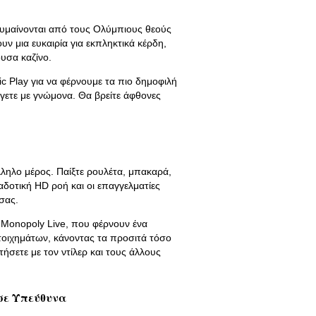
ς κυμαίνονται από τους Ολύμπιους θεούς
υν μια ευκαιρία για εκπληκτικά κέρδη,
υσα καζίνο.
ic Play για να φέρνουμε τα πιο δημοφιλή
λέγετε με γνώμονα. Θα βρείτε άφθονες
λληλο μέρος. Παίξτε ρουλέτα, μπακαρά,
δοτική HD ροή και οι επαγγελματίες
σας.
 Monopoly Live, που φέρνουν ένα
τοιχημάτων, κάνοντας τα προσιτά τόσο
ήσετε με τον ντίλερ και τους άλλους
ασε Υπεύθυνα