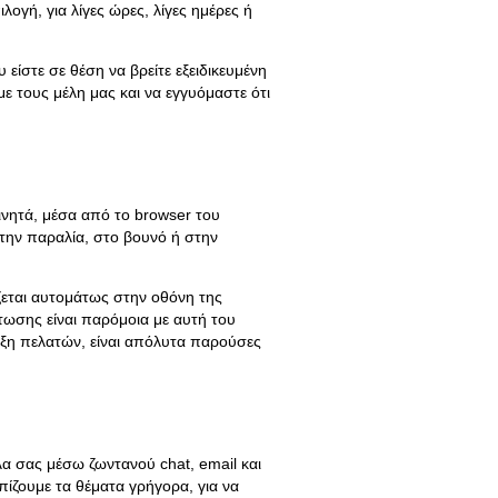
ογή, για λίγες ώρες, λίγες ημέρες ή
ίστε σε θέση να βρείτε εξειδικευμένη
 τους μέλη μας και να εγγυόμαστε ότι
ινητά, μέσα από το browser του
την παραλία, στο βουνό ή στην
ζεται αυτομάτως στην οθόνη της
τωσης είναι παρόμοια με αυτή του
ριξη πελατών, είναι απόλυτα παρούσες
λα σας μέσω ζωντανού chat, email και
πίζουμε τα θέματα γρήγορα, για να