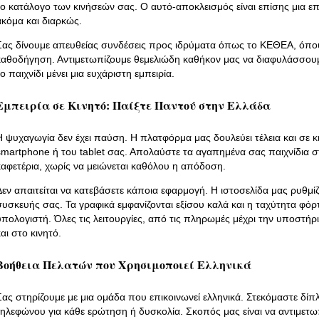
το κατάλογο των κινήσεών σας. Ο αυτό-αποκλεισμός είναι επίσης μια επιλ
ακόμα και διαρκώς.
Σας δίνουμε απευθείας συνδέσεις προς ιδρύματα όπως το ΚΕΘΕΑ, όπου ε
καθοδήγηση. Αντιμετωπίζουμε θεμελιώδη καθήκον μας να διαφυλάσσουμε
το παιχνίδι μένει μια ευχάριστη εμπειρία.
Εμπειρία σε Κινητό: Παίξτε Παντού στην Ελλάδα
Η ψυχαγωγία δεν έχει παύση. Η πλατφόρμα μας δουλεύει τέλεια και σε κ
smartphone ή του tablet σας. Απολαύστε τα αγαπημένα σας παιχνίδια σ
καφετέρια, χωρίς να μειώνεται καθόλου η απόδοση.
Δεν απαιτείται να κατεβάσετε κάποια εφαρμογή. Η ιστοσελίδα μας ρυθμί
συσκευής σας. Τα γραφικά εμφανίζονται εξίσου καλά και η ταχύτητα φόρ
υπολογιστή. Όλες τις λειτουργίες, από τις πληρωμές μέχρι την υποστή
και στο κινητό.
Βοήθεια Πελατών που Χρησιμοποιεί Ελληνικά
Σας στηρίζουμε με μια ομάδα που επικοινωνεί ελληνικά. Στεκόμαστε δίπ
τηλεφώνου για κάθε ερώτηση ή δυσκολία. Σκοπός μας είναι να αντιμετω