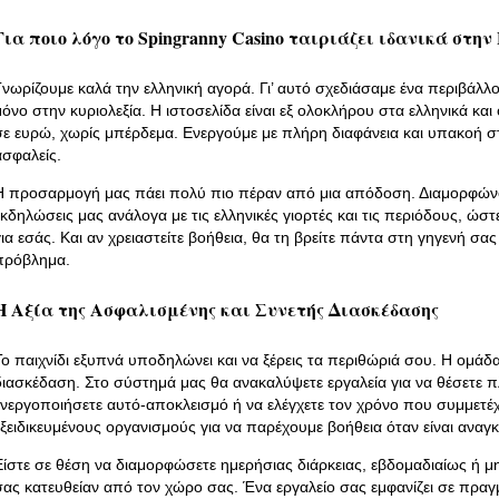
Για ποιο λόγο το Spingranny Casino ταιριάζει ιδανικά στη
Γνωρίζουμε καλά την ελληνική αγορά. Γι’ αυτό σχεδιάσαμε ένα περιβάλλο
μόνο στην κυριολεξία. Η ιστοσελίδα είναι εξ ολοκλήρου στα ελληνικά κα
σε ευρώ, χωρίς μπέρδεμα. Ενεργούμε με πλήρη διαφάνεια και υπακοή στ
ασφαλείς.
Η προσαρμογή μας πάει πολύ πιο πέραν από μια απόδοση. Διαμορφώνου
εκδηλώσεις μας ανάλογα με τις ελληνικές γιορτές και τις περιόδους, ώστ
για εσάς. Και αν χρειαστείτε βοήθεια, θα τη βρείτε πάντα στη γηγενή
πρόβλημα.
Η Αξία της Ασφαλισμένης και Συνετής Διασκέδασης
Το παιχνίδι εξυπνά υποδηλώνει και να ξέρεις τα περιθώριά σου. Η ομά
διασκέδαση. Στο σύστημά μας θα ανακαλύψετε εργαλεία για να θέσετε π
ενεργοποιήσετε αυτό-αποκλεισμό ή να ελέγχετε τον χρόνο που συμμετέ
εξειδικευμένους οργανισμούς για να παρέχουμε βοήθεια όταν είναι αναγκ
Είστε σε θέση να διαμορφώσετε ημερήσιας διάρκειας, εβδομαδιαίως ή μη
σας κατευθείαν από τον χώρο σας. Ένα εργαλείο σας εμφανίζει σε πρα