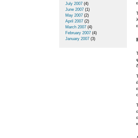
July 2007
(4)
June 2007
(1)
May 2007
(2)
April 2007
(2)
March 2007
(4)
February 2007
(4)
January 2007
(3)
κ