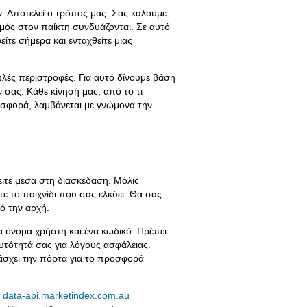
ν. Αποτελεί ο τρόπος μας. Σας καλούμε
μός στον παίκτη συνδυάζονται. Σε αυτό
είτε σήμερα και ενταχθείτε μιας
λές περιστροφές. Για αυτό δίνουμε βάση
ν σας. Κάθε κίνησή μας, από το τι
ροσφορά, λαμβάνεται με γνώμονα την
είτε μέσα στη διασκέδαση. Μόλις
τε το παιχνίδι που σας ελκύει. Θα σας
ό την αρχή.
α όνομα χρήστη και ένα κωδικό. Πρέπει
υτότητά σας για λόγους ασφάλειας.
σχει την πόρτα για το προσφορά
ή
data-api.marketindex.com.au