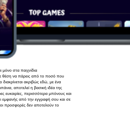
αι μόνο στα παιχνίδια
σε θέση να πάρεις από το ποσό που
o διακρίνεται ακριβώς εδώ, με ένα
πάνια, αποτελεί η βασική ιδέα της
ς ευκαιρίες, περισσότερα μπόνους και
αι εμφανής από την εγγραφή σου και σε
 οι προσφορές δεν αποτελούν το