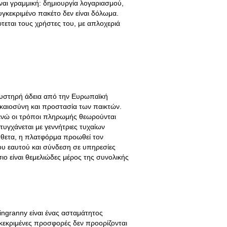
αι γραμμική: δημιουργία λογαριασμού,
γκεκριμένο πακέτο δεν είναι δόλωμα.
εται τους χρήστες του, με απλοχεριά
 αυστηρή άδεια από την Ευρωπαϊκή
ικαιοσύνη και προστασία των παικτών.
ενώ οι τρόποι πληρωμής θεωρούνται
τυγχάνεται με γεννήτριες τυχαίων
θετα, η πλατφόρμα προωθεί τον
του εαυτού και σύνδεση σε υπηρεσίες
ο είναι θεμελιώδες μέρος της συνολικής
ngranny είναι ένας ασταμάτητος
εκριμένες προσφορές δεν προορίζονται