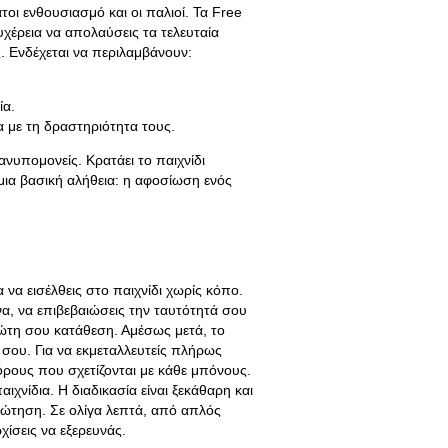
τοι ενθουσιασμό και οι παλιοί. Τα Free
ευχέρεια να απολαύσεις τα τελευταία
. Ενδέχεται να περιλαμβάνουν:
ία.
 με τη δραστηριότητα τους.
νυπομονείς. Κρατάει το παιχνίδι
μια βασική αλήθεια: η αφοσίωση ενός
 να εισέλθεις στο παιχνίδι χωρίς κόπο.
α, να επιβεβαιώσεις την ταυτότητά σου
ρώτη σου κατάθεση. Αμέσως μετά, το
σου. Για να εκμεταλλευτείς πλήρως
 όρους που σχετίζονται με κάθε μπόνους.
χνίδια. Η διαδικασία είναι ξεκάθαρη και
ερώτηση. Σε ολίγα λεπτά, από απλός
χίσεις να εξερευνάς.