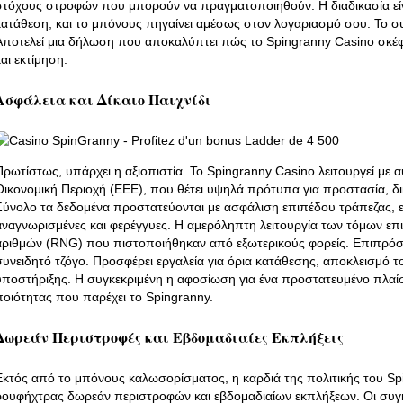
στόχους στροφών που μπορούν να πραγματοποιηθούν. Η διαδικασία είν
κατάθεση, και το μπόνους πηγαίνει αμέσως στον λογαριασμό σου. Το συ
Αποτελεί μια δήλωση που αποκαλύπτει πώς το Spingranny Casino σκέφτ
και εκτίμηση.
Ασφάλεια και Δίκαιο Παιχνίδι
Πρωτίστως, υπάρχει η αξιοπιστία. Το Spingranny Casino λειτουργεί με
Οικονομική Περιοχή (ΕΕΕ), που θέτει υψηλά πρότυπα για προστασία, δ
Σύνολο τα δεδομένα προστατεύονται με ασφάλιση επιπέδου τράπεζας, 
αναγνωρισμένες και φερέγγυες. Η αμερόληπτη λειτουργία των τόμων επι
αριθμών (RNG) που πιστοποιήθηκαν από εξωτερικούς φορείς. Επιπρόσ
συνειδητό τζόγο. Προσφέρει εργαλεία για όρια κατάθεσης, αποκλεισμό 
υποστήριξης. Η συγκεκριμένη η αφοσίωση για ένα προστατευμένο πλαίσι
ποιότητας που παρέχει το Spingranny.
Δωρεάν Περιστροφές και Εβδομαδιαίες Εκπλήξεις
Εκτός από το μπόνους καλωσορίσματος, η καρδιά της πολιτικής του Spi
ρουφήχτρας δωρεάν περιστροφών και εβδομαδιαίων εκπλήξεων. Οι συγκ