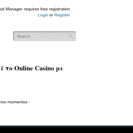
id Manager requires free registration
Login
or
Register
 το Online Casino με