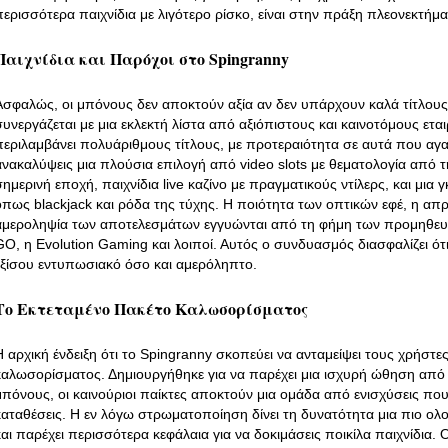
περισσότερα παιχνίδια με λιγότερο ρίσκο, είναι στην πράξη πλεονεκτή
Παιχνίδια και Παρόχοι στο Spingranny
Ασφαλώς, οι μπόνους δεν αποκτούν αξία αν δεν υπάρχουν καλά τίτλους γ
συνεργάζεται με μια εκλεκτή λίστα από αξιόπιστους και καινοτόμους εται
περιλαμβάνει πολυάριθμους τίτλους, με προτεραιότητα σε αυτά που αγα
ανακαλύψεις μια πλούσια επιλογή από video slots με θεματολογία από τ
σημερινή εποχή, παιχνίδια live καζίνο με πραγματικούς ντίλερς, και μια
όπως blackjack και ρόδα της τύχης. Η ποιότητα των οπτικών εφέ, η απρ
αμεροληψία των αποτελεσμάτων εγγυώνται από τη φήμη των προμηθευτών
GO, η Evolution Gaming και λοιποί. Αυτός ο συνδυασμός διασφαλίζει ότι 
εξίσου εντυπωσιακό όσο και αμερόληπτο.
Το Εκτεταμένο Πακέτο Καλωσορίσματος
Η αρχική ένδειξη ότι το Spingranny σκοπεύει να ανταμείψει τους χρήστες
καλωσορίσματος. Δημιουργήθηκε για να παρέχει μια ισχυρή ώθηση από
μπόνους, οι καινούριοι παίκτες αποκτούν μια ομάδα από ενισχύσεις πο
καταθέσεις. Η εν λόγω στρωματοποίηση δίνει τη δυνατότητα μια πιο ο
και παρέχει περισσότερα κεφάλαια για να δοκιμάσεις ποικίλα παιχνίδια. Ο