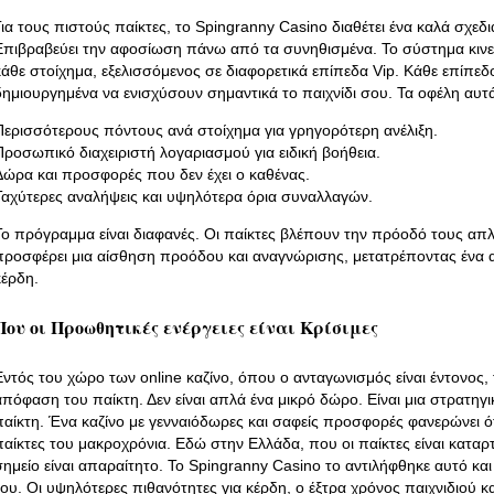
Για τους πιστούς παίκτες, το Spingranny Casino διαθέτει ένα καλά σχε
Επιβραβεύει την αφοσίωση πάνω από τα συνηθισμένα. Το σύστημα κινεί
κάθε στοίχημα, εξελισσόμενος σε διαφορετικά επίπεδα Vip. Κάθε επίπεδ
δημιουργημένα να ενισχύσουν σημαντικά το παιχνίδι σου. Τα οφέλη αυτ
Περισσότερους πόντους ανά στοίχημα για γρηγορότερη ανέλιξη.
Προσωπικό διαχειριστή λογαριασμού για ειδική βοήθεια.
Δώρα και προσφορές που δεν έχει ο καθένας.
Ταχύτερες αναλήψεις και υψηλότερα όρια συναλλαγών.
Το πρόγραμμα είναι διαφανές. Οι παίκτες βλέπουν την πρόοδό τους απλ
προσφέρει μια αίσθηση προόδου και αναγνώρισης, μετατρέποντας ένα απ
κέρδη.
Που οι Προωθητικές ενέργειες είναι Κρίσιμες
Εντός του χώρο των online καζίνο, όπου ο ανταγωνισμός είναι έντονος
απόφαση του παίκτη. Δεν είναι απλά ένα μικρό δώρο. Είναι μια στρατηγ
παίκτη. Ένα καζίνο με γενναιόδωρες και σαφείς προσφορές φανερώνει ότι
παίκτες του μακροχρόνια. Εδώ στην Ελλάδα, που οι παίκτες είναι καταρτ
σημείο είναι απαραίτητο. Το Spingranny Casino το αντιλήφθηκε αυτό κ
του. Οι υψηλότερες πιθανότητες για κέρδη, ο έξτρα χρόνος παιχνιδιού κ