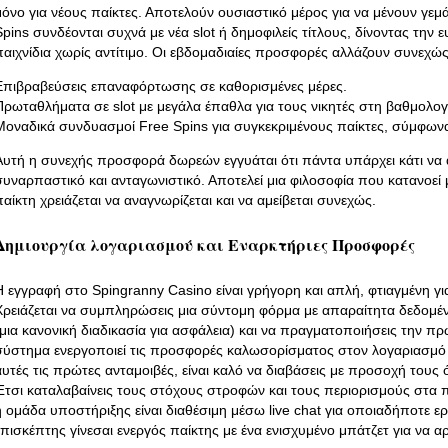
μόνο για νέους παίκτες. Αποτελούν ουσιαστικό μέρος για να μένουν γεμά
Spins συνδέονται συχνά με νέα slot ή δημοφιλείς τίτλους, δίνοντας την 
παιχνίδια χωρίς αντίτιμο. Οι εβδομαδιαίες προσφορές αλλάζουν συνεχώς
Επιβραβεύσεις επαναφόρτωσης σε καθορισμένες μέρες.
Πρωταθλήματα σε slot με μεγάλα έπαθλα για τους νικητές στη βαθμολογ
Μοναδικά συνδυασμοί Free Spins για συγκεκριμένους παίκτες, σύμφωνα
Αυτή η συνεχής προσφορά δωρεών εγγυάται ότι πάντα υπάρχει κάτι να α
συναρπαστικό και ανταγωνιστικό. Αποτελεί μια φιλοσοφία που κατανοεί 
παίκτη χρειάζεται να αναγνωρίζεται και να αμείβεται συνεχώς.
Δημιουργία λογαριασμού και Εναρκτήριες Προσφορές
Η εγγραφή στο Spingranny Casino είναι γρήγορη και απλή, φτιαγμένη για
Χρειάζεται να συμπληρώσεις μια σύντομη φόρμα με απαραίτητα δεδομέν
(μια κανονική διαδικασία για ασφάλεια) και να πραγματοποιήσεις την π
σύστημα ενεργοποιεί τις προσφορές καλωσορίσματος στον λογαριασμό 
αυτές τις πρώτες ανταμοιβές, είναι καλό να διαβάσεις με προσοχή τους
Έτσι καταλαβαίνεις τους στόχους στροφών και τους περιορισμούς στα παι
η ομάδα υποστήριξης είναι διαθέσιμη μέσω live chat για οποιαδήποτε 
επισκέπτης γίνεσαι ενεργός παίκτης με ένα ενισχυμένο μπάτζετ για να αρ