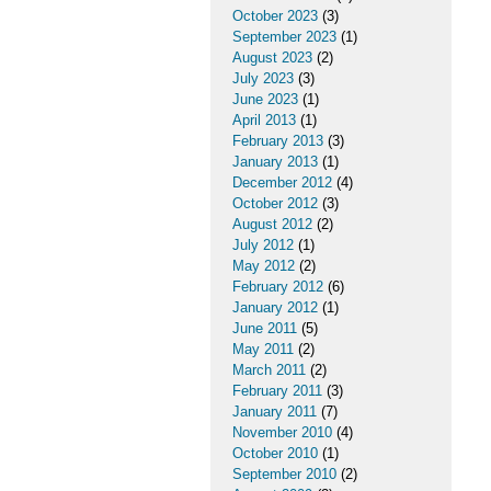
October 2023
(3)
September 2023
(1)
August 2023
(2)
July 2023
(3)
June 2023
(1)
April 2013
(1)
February 2013
(3)
January 2013
(1)
December 2012
(4)
October 2012
(3)
August 2012
(2)
July 2012
(1)
May 2012
(2)
February 2012
(6)
January 2012
(1)
June 2011
(5)
May 2011
(2)
March 2011
(2)
February 2011
(3)
January 2011
(7)
November 2010
(4)
October 2010
(1)
September 2010
(2)