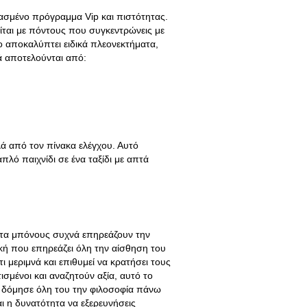
διασμένο πρόγραμμα Vip και πιστότητας.
ται με πόντους που συγκεντρώνεις με
ο αποκαλύπτει ειδικά πλεονεκτήματα,
ά αποτελούνται από:
ά από τον πίνακα ελέγχου. Αυτό
λό παιχνίδι σε ένα ταξίδι με απτά
, τα μπόνους συχνά επηρεάζουν την
ική που επηρεάζει όλη την αίσθηση του
 μεριμνά και επιθυμεί να κρατήσει τους
ισμένοι και αναζητούν αξία, αυτό το
αι δόμησε όλη του την φιλοσοφία πάνω
αι η δυνατότητα να εξερευνήσεις