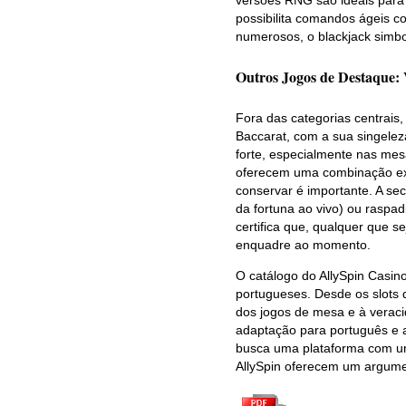
versões RNG são ideais para 
possibilita comandos ágeis co
numerosos, o blackjack simbol
Outros Jogos de Destaque:
Fora das categorias centrais
Baccarat, com a sua singele
forte, especialmente nas mes
oferecem uma combinação excl
conservar é importante. A se
da fortuna ao vivo) ou raspad
certifica que, qualquer que s
enquadre ao momento.
O catálogo do AllySpin Casin
portugueses. Desde os slots de
dos jogos de mesa e à veraci
adaptação para português e 
busca uma plataforma com uma
AllySpin oferecem um argume