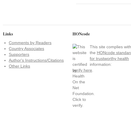
Links
HONcode
Comments by Readers
This site complies wit
Country Associates
the
HONcode standar
Supporters
for trustworthy health
Author's Instructions/Citations
information:
Other Links
verify here
.