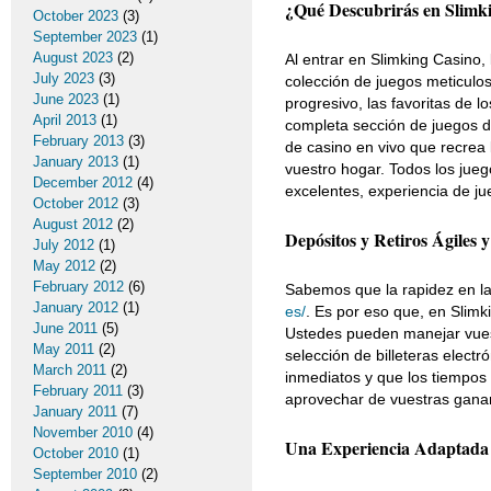
¿Qué Descubrirás en Slimk
October 2023
(3)
September 2023
(1)
August 2023
(2)
Al entrar en Slimking Casino,
July 2023
(3)
colección de juegos meticulo
June 2023
(1)
progresivo, las favoritas de 
April 2013
(1)
completa sección de juegos 
February 2013
(3)
de casino en vivo que recrea
January 2013
(1)
vuestro hogar. Todos los jue
December 2012
(4)
excelentes, experiencia de ju
October 2012
(3)
August 2012
(2)
Depósitos y Retiros Ágiles y
July 2012
(1)
May 2012
(2)
February 2012
(6)
Sabemos que la rapidez en l
January 2012
(1)
es/
. Es por eso que, en Slim
June 2011
(5)
Ustedes pueden manejar vuest
May 2011
(2)
selección de billeteras elect
March 2011
(2)
inmediatos y que los tiempos 
February 2011
(3)
aprovechar de vuestras gana
January 2011
(7)
November 2010
(4)
Una Experiencia Adaptada 
October 2010
(1)
September 2010
(2)