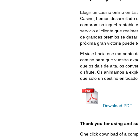
Elegir un casino online en Es
Casino, hemos desarrollado un
compromiso inquebrantable co
servicio al cliente que real
de grandes premios se desarr
próxima gran victoria puede 
El viaje hacia ese momento d
camino para que vuestra exp
que os dais de alta, os conve
disfrute. Os animamos a explo
que solo un destino enfocado 
Download PDF
Thank you for using and
One click download of a compl