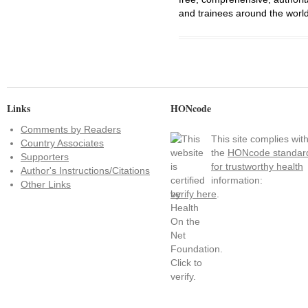
and trainees around the world
Links
HONcode
Comments by Readers
This site complies wit
Country Associates
the
HONcode standar
Supporters
for trustworthy health
Author's Instructions/Citations
information:
Other Links
verify here
.