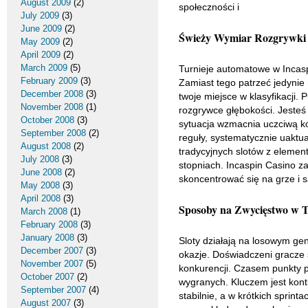
August 2009
(2)
społeczności i
July 2009
(3)
June 2009
(2)
Świeży Wymiar Rozgrywki 
May 2009
(2)
April 2009
(2)
March 2009
(5)
Turnieje automatowe w Incas
February 2009
(3)
Zamiast tego patrzeć jedynie
December 2008
(3)
twoje miejsce w klasyfikacji.
November 2008
(1)
rozgrywce głębokości. Jesteś
October 2008
(3)
sytuacja wzmacnia uczciwą ko
September 2008
(2)
reguły, systematycznie uaktua
August 2008
(2)
tradycyjnych slotów z elemen
July 2008
(3)
stopniach. Incaspin Casino za
June 2008
(2)
skoncentrować się na grze i s
May 2008
(3)
April 2008
(3)
Sposoby na Zwycięstwo w T
March 2008
(1)
February 2008
(3)
January 2008
(3)
Sloty działają na losowym ge
December 2007
(3)
okazje. Doświadczeni gracze 
November 2007
(5)
konkurencji. Czasem punkty p
October 2007
(2)
wygranych. Kluczem jest kon
September 2007
(4)
stabilnie, a w krótkich sprin
August 2007
(3)