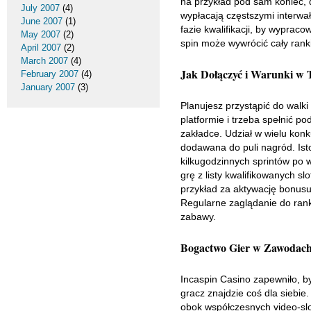
na przykład pod sam koniec, 
July 2007
(4)
wypłacają częstszymi interwał
June 2007
(1)
fazie kwalifikacji, by wypraco
May 2007
(2)
spin może wywrócić cały rank
April 2007
(2)
March 2007
(4)
Jak Dołączyć i Warunki w 
February 2007
(4)
January 2007
(3)
Planujesz przystąpić do walk
platformie i trzeba spełnić p
zakładce. Udział w wielu konk
dodawana do puli nagród. Ist
kilkugodzinnych sprintów po
grę z listy kwalifikowanych s
przykład za aktywację bonusu
Regularne zaglądanie do ran
zabawy.
Bogactwo Gier w Zawodach
Incaspin Casino zapewniło, by
gracz znajdzie coś dla siebie
obok współczesnych video-sl