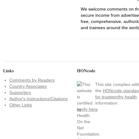
We welcome comments on this 
secure income from advertisem
free, comprehensive, authorit
and trainees around the world
Links
HONcode
Comments by Readers
This site complies wit
Country Associates
the
HONcode standar
Supporters
for trustworthy health
Author's Instructions/Citations
information:
Other Links
verify here
.