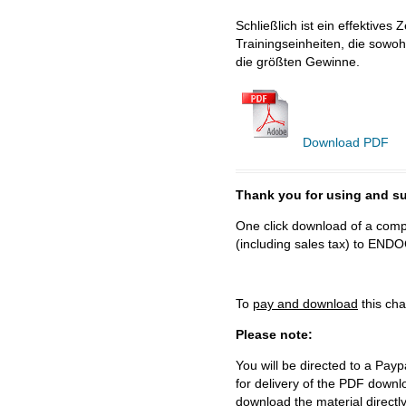
Schließlich ist ein effektive
Trainingseinheiten, die sowoh
die größten Gewinne.
Download PDF
Thank you for using and
One click download of a compl
(including sales tax) to 
To
pay and download
this cha
Please note:
You will be directed to a Payp
for delivery of the PDF downl
download the material directl