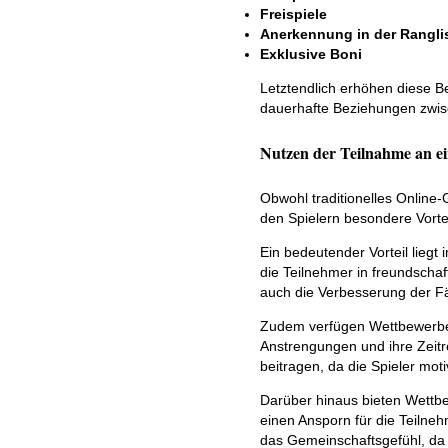
Freispiele
Anerkennung in der Rangli
Exklusive Boni
Letztendlich erhöhen diese 
dauerhafte Beziehungen zwis
Nutzen der Teilnahme an 
Obwohl traditionelles Online-
den Spielern besondere Vorte
Ein bedeutender Vorteil lieg
die Teilnehmer in freundschaf
auch die Verbesserung der Fä
Zudem verfügen Wettbewerbe o
Anstrengungen und ihre Zeitr
beitragen, da die Spieler moti
Darüber hinaus bieten Wettbe
einen Ansporn für die Teilne
das Gemeinschaftsgefühl, da 