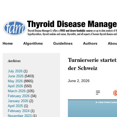
Home
Algorithms
Guidelines
Authors
Abou
Turnierserie startet
Archives
der Schweiz
July 2026
(1)
June 2026
(5403)
June 2, 2026
May 2026
(8865)
April 2026
(550)
March 2026
(105)
February 2026
(34)
January 2026
(2)
April 2025
(1)
February 2024
(1)
November 2023
(1)