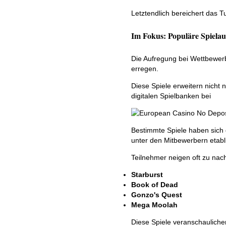
Letztendlich bereichert das Tu
Im Fokus: Populäre Spiela
Die Aufregung bei Wettbewerb
erregen.
Diese Spiele erweitern nicht 
digitalen Spielbanken bei
Bestimmte Spiele haben sich
unter den Mitbewerbern etabli
Teilnehmer neigen oft zu na
Starburst
Book of Dead
Gonzo's Quest
Mega Moolah
Diese Spiele veranschauliche