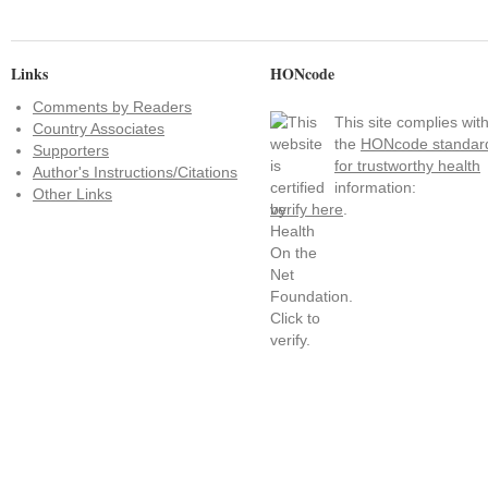
Links
HONcode
Comments by Readers
This site complies wit
Country Associates
the
HONcode standar
Supporters
for trustworthy health
Author's Instructions/Citations
information:
Other Links
verify here
.