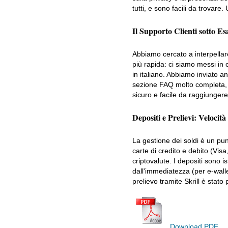
tutti, e sono facili da trovare
Il Supporto Clienti sotto E
Abbiamo cercato a interpellare 
più rapida: ci siamo messi in
in italiano. Abbiamo inviato an
sezione FAQ molto completa, c
sicuro e facile da raggiungere
Depositi e Prelievi: Velocità
La gestione dei soldi è un pu
carte di credito e debito (Visa
criptovalute. I depositi sono i
dall'immediatezza (per e-wallet
prelievo tramite Skrill è stat
Download PDF