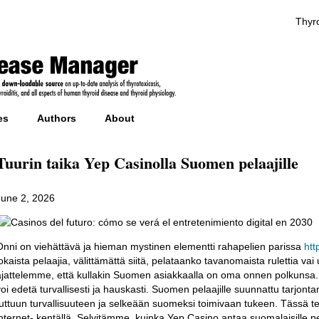
Thyro
es
Authors
About
Tuurin taika Yep Casinolla Suomen pelaajille
June 2, 2026
Onni on viehättävä ja hieman mystinen elementti rahapelien parissa
htt
jokaista pelaajia, välittämättä siitä, pelataanko tavanomaista rulettia vai
ajattelemme, että kullakin Suomen asiakkaalla on oma onnen polkunsa. T
voi edetä turvallisesti ja hauskasti. Suomen pelaajille suunnattu tarjont
tuttuun turvallisuuteen ja selkeään suomeksi toimivaan tukeen. Tässä 
internet- kentällä. Selvitämme, kuinka Yep Casino antaa suomalaisille pel