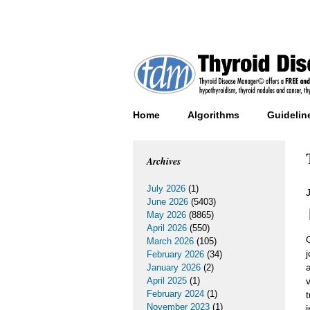
Home
Algorithms
Guidelin
Archives
July 2026
(1)
June 2026
(5403)
May 2026
(8865)
April 2026
(550)
March 2026
(105)
February 2026
(34)
January 2026
(2)
April 2025
(1)
February 2024
(1)
November 2023
(1)