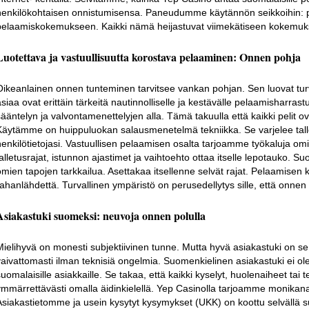
henkilökohtaisen onnistumisensa. Paneudumme käytännön seikkoihin: pel
pelaamiskokemukseen. Kaikki nämä heijastuvat viimekätiseen kokemuk
Luotettava ja vastuullisuutta korostava pelaaminen: Onnen pohja
Oikeanlainen onnen tunteminen tarvitsee vankan pohjan. Sen luovat turv
asiaa ovat erittäin tärkeitä nautinnolliselle ja kestävälle pelaamisharras
sääntelyn ja valvontamenettelyjen alla. Tämä takuulla että kaikki pelit 
Käytämme on huippuluokan salausmenetelmä tekniikka. Se varjelee talle
henkilötietojasi. Vastuullisen pelaamisen osalta tarjoamme työkaluja omi
talletusrajat, istunnon ajastimet ja vaihtoehto ottaa itselle lepotauko. 
omien tapojen tarkkailua. Asettakaa itsellenne selvät rajat. Pelaamisen ka
rahanlähdettä. Turvallinen ympäristö on perusedellytys sille, että onnen
Asiakastuki suomeksi: neuvoja onnen polulla
Mielihyvä on monesti subjektiivinen tunne. Mutta hyvä asiakastuki on se 
vaivattomasti ilman teknisiä ongelmia. Suomenkielinen asiakastuki ei ol
suomalaisille asiakkaille. Se takaa, että kaikki kyselyt, huolenaiheet tai 
ymmärrettävästi omalla äidinkielellä. Yep Casinolla tarjoamme monikana
Asiakastietomme ja usein kysytyt kysymykset (UKK) on koottu selvällä s