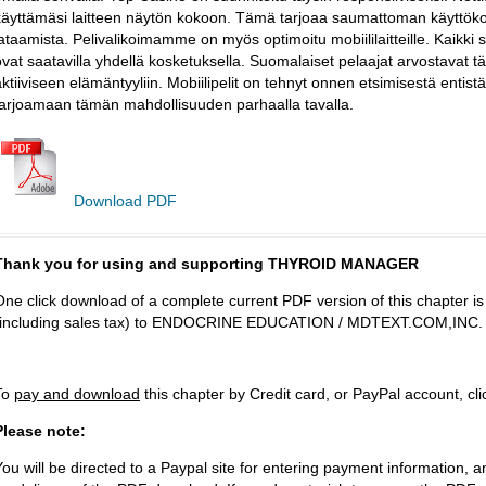
käyttämäsi laitteen näytön kokoon. Tämä tarjoaa saumattoman käyttöko
lataamista. Pelivalikoimamme on myös optimoitu mobiililaitteille. Kaikki 
ovat saatavilla yhdellä kosketuksella. Suomalaiset pelaajat arvostavat tä
aktiiviseen elämäntyyliin. Mobiilipelit on tehnyt onnen etsimisestä ent
tarjoamaan tämän mahdollisuuden parhaalla tavalla.
Download PDF
Thank you for using and supporting THYROID MANAGER
One click download of a complete current PDF version of this chapter i
(including sales tax) to ENDOCRINE EDUCATION / MDTEXT.COM,INC.
To
pay and download
this chapter by Credit card, or PayPal account, cl
Please note:
You will be directed to a Paypal site for entering payment information, a