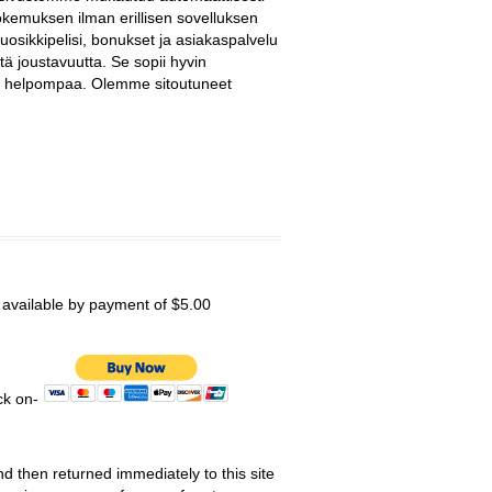
kemuksen ilman erillisen sovelluksen
suosikkipelisi, bonukset ja asiakaspalvelu
tä joustavuutta. Se sopii hyvin
istä helpompaa. Olemme sitoutuneet
s available by payment of $5.00
ick on-
nd then returned immediately to this site