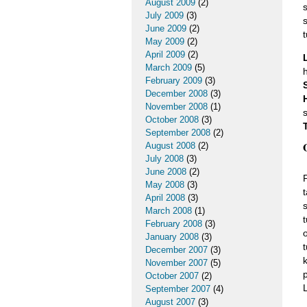
August 2009
(2)
July 2009
(3)
June 2009
(2)
May 2009
(2)
April 2009
(2)
March 2009
(5)
h
February 2009
(3)
December 2008
(3)
November 2008
(1)
October 2008
(3)
September 2008
(2)
August 2008
(2)
July 2008
(3)
June 2008
(2)
May 2008
(3)
t
April 2008
(3)
March 2008
(1)
February 2008
(3)
January 2008
(3)
December 2007
(3)
November 2007
(5)
October 2007
(2)
September 2007
(4)
August 2007
(3)