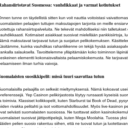
Rahansiirtotavat Suomessa: vauhdikkaat ja varmat kotiutukset
Onnen tunne on täydellistä sitten kun voit nauttia voitoistasi vaivattomast
suomalaisten pelaajien tuttujen maksutapojen tarjonta on meille ensia
uotettuja rahansiirtopalveluita. Ne tekevät mahdolliseksi niin talletukset 
vauhdikkaasti. Kotimaiset asiakkaat suosivat mielellään pankkisiirtoja, lu
Nämä maksutavat tarjoavat tutun ja suojatun pelikokemuksen. Käsittele
Käsitämme, kuinka vauhdikas rahanliikenne on tekijä hyvää asiakaspalv
vankalla salauksella. Tavoittelemme ylläpitämään koko toiminnon läpinä
keskeinen elementti kokonaisvaltaista pelaamiskokemusta. Ne tarjoavat
pelaamiseen ilman turhia vaivoja.
Suomalaisten suosikkipelit: missä tuuri saavuttaa tutun
Suomalaisilla pelaajilla on selkeät mieltymyksensä. Nämä kokoavat usein
preferenssejä. Yep Casinon pelikirjastosta löytyy runsaasti kyseisiä suom
ja toimivia. Klassiset kolikkopelit, kuten Starburst tai Book of Dead, pysy
iiden rivakka pelitahti ja isot voittomahdollisuudet. Myös live-kasinon pelit
ovat selvästi suomalaisten suosiossa. Ne tuottavat aidon kasinokokemuks
suomalaiset suosivat jättipottipelejä, kuten Mega Moolahia. Tuossa yksi
Näiden pelien suosio rakentuu siihen, että ne tuovat tutun ja luotetta