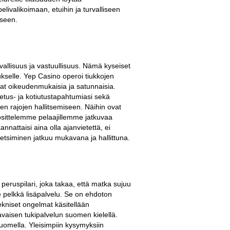
ivalikoimaan, etuihin ja turvalliseen
seen.
allisuus ja vastuullisuus. Nämä kyseiset
tukselle. Yep Casino operoi tiukkojen
ovat oikeudenmukaisia ja satunnaisia.
tus- ja kotiutustapahtumiasi sekä
en rajojen hallitsemiseen. Näihin ovat
Suosittelemme pelaajillemme jatkuvaa
nnattaisi aina olla ajanvietettä, ei
 etsiminen jatkuu mukavana ja hallittuna.
peruspilari, joka takaa, että matka sujuu
e pelkkä lisäpalvelu. Se on ehdoton
tekniset ongelmat käsitellään
vaisen tukipalvelun suomen kielellä.
uomella. Yleisimpiin kysymyksiin