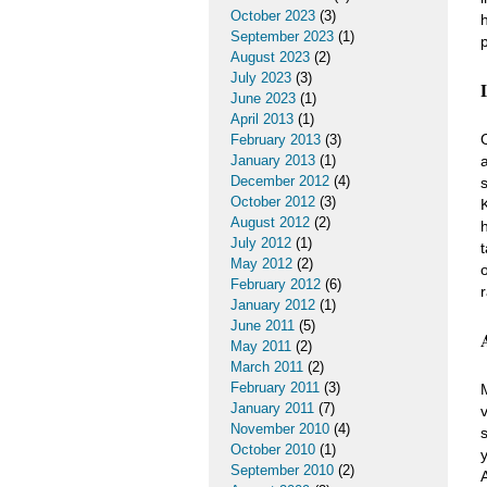
October 2023
(3)
September 2023
(1)
August 2023
(2)
July 2023
(3)
June 2023
(1)
April 2013
(1)
February 2013
(3)
January 2013
(1)
December 2012
(4)
October 2012
(3)
August 2012
(2)
July 2012
(1)
May 2012
(2)
February 2012
(6)
January 2012
(1)
June 2011
(5)
May 2011
(2)
March 2011
(2)
February 2011
(3)
January 2011
(7)
November 2010
(4)
October 2010
(1)
September 2010
(2)