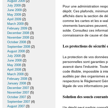
August 2009
(2)
July 2009
(3)
Pour une administration respo
June 2009
(2)
dépôt. Ces plafonds, minimum
May 2009
(2)
affichés dans la section de dé
April 2009
(2)
comme les cartes et les e-wal
March 2009
(5)
virements bancaires peuvent, e
February 2009
(3)
solde. Consultez ces informa
December 2008
(3)
connaissance de cause et dan
November 2008
(1)
October 2008
(3)
Les protections de sécurité 
September 2008
(2)
August 2008
(2)
July 2008
(3)
La protection de vos données 
June 2008
(2)
personnelles sont garanties p
May 2008
(3)
avancé dans l'industrie. Tout
April 2008
(3)
code illisible, impossible à i
March 2008
(1)
audités par des organismes au
February 2008
(3)
respectons le Règlement Géné
January 2008
(3)
légale de vos informations per
December 2007
(3)
November 2007
(5)
Solution des soucis courant
October 2007
(2)
September 2007
(4)
August 2007
(3)
Un dépôt peut parfois connaî