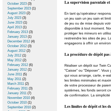
La supervision parentale et 
October 2023
(3)
September 2023
(1)
August 2023
(2)
En tant qu'opérateur respons
July 2023
(3)
un jeu sain un jeu sain et lim
June 2023
(1)
de jeu ou de mise depuis vot
April 2013
(1)
disponible à tout moment. Nou
February 2013
(3)
protéger les mineurs en utilis
January 2013
(1)
restreindre les sites de jeu. 
December 2012
(4)
engageons à offrir un enviro
October 2012
(3)
August 2012
(2)
La procédure de dépôt pas 
July 2012
(1)
May 2012
(2)
February 2012
(6)
Réaliser un dépôt sur Twin Ca
January 2012
(1)
"Caisse" ou "Déposer". Vous y
June 2011
(5)
qui vous arrange, carte, e-wa
May 2011
(2)
les limites minimales et maxim
March 2011
(2)
de votre processeur de paieme
February 2011
(3)
systèmes, les fonds seront c
January 2011
(7)
de confirmation. La simplicité
November 2010
(4)
October 2010
(1)
Les limites de dépôt et les 
September 2010
(2)