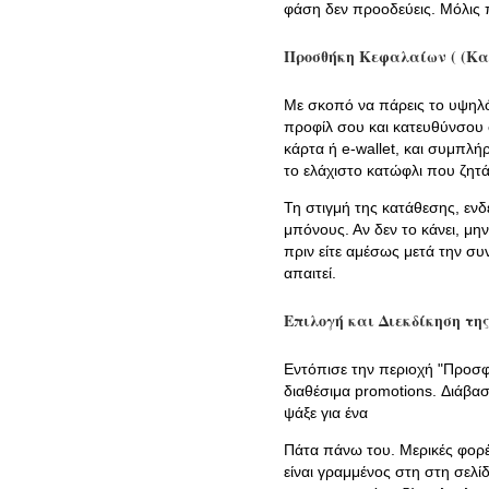
φάση δεν προοδεύεις. Μόλις π
Προσθήκη Κεφαλαίων ( (Κα
Με σκοπό να πάρεις το υψηλό
προφίλ σου και κατευθύνσου 
κάρτα ή e-wallet, και συμπλή
το ελάχιστο κατώφλι που ζητ
Τη στιγμή της κατάθεσης, ενδ
μπόνους. Αν δεν το κάνει, μη
πριν είτε αμέσως μετά την συ
απαιτεί.
Επιλογή και Διεκδίκηση τη
Εντόπισε την περιοχή "Προσφο
διαθέσιμα promotions. Διάβασ
ψάξε για ένα
Πάτα πάνω του. Μερικές φορέ
είναι γραμμένος στη στη σελί