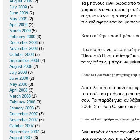
August 2009
(2)
Τα μπόνους είναι δώρα από το
July 2009
(3)
χρήματα για να παίξεις ή σε
June 2009
(2)
ευχαριστώ για τη συνεχή σου
May 2009
(2)
πιο ενδιαφέρουσα και με περι
April 2009
(2)
March 2009
(5)
Βασικοί Όροι που Πρέπει ν
February 2009
(3)
December 2008
(3)
November 2008
(1)
Προτού πεις ναι σε οποιαδήπο
October 2008
(3)
"Ποσοστό Προυπόθεσης" και "
September 2008
(2)
τα αγνοήσεις, μπορεί να μείνε
August 2008
(2)
July 2008
(3)
Ποσοστό Προυπόθεσης (Wagering Requir
June 2008
(2)
May 2008
(3)
Αποτελεί ο πιο σημαντικός ό
April 2008
(3)
το ποσό του μπόνους (και μερ
March 2008
(1)
σου. Για παράδειγμα, αν λάβ
February 2008
(3)
300€. Στο Twin Casino, αυτό
January 2008
(3)
December 2007
(3)
Ποσοστό Πονταρίσματος (Wagering Cont
November 2007
(5)
October 2007
(2)
September 2007
(4)
Δεν μετράνε όλα τα παιχνίδια
August 2007
(3)
τράπουλα, όπως η μπλάκτζακ,