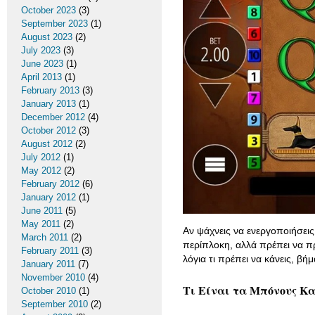
October 2023
(3)
September 2023
(1)
August 2023
(2)
July 2023
(3)
June 2023
(1)
April 2013
(1)
February 2013
(3)
January 2013
(1)
December 2012
(4)
October 2012
(3)
August 2012
(2)
July 2012
(1)
May 2012
(2)
February 2012
(6)
January 2012
(1)
June 2011
(5)
May 2011
(2)
Αν ψάχνεις να ενεργοποιήσεις
March 2011
(2)
περίπλοκη, αλλά πρέπει να πρ
February 2011
(3)
λόγια τι πρέπει να κάνεις, βή
January 2011
(7)
November 2010
(4)
Τι Είναι τα Μπόνους Κα
October 2010
(1)
September 2010
(2)