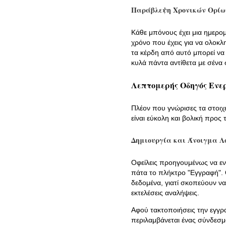
Παράβλεψη Χρονικών Ορίω
Κάθε μπόνους έχει μια ημερομ
χρόνο που έχεις για να ολοκλ
τα κέρδη από αυτό μπορεί να
κυλά πάντα αντίθετα με σένα 
Λεπτομερής Οδηγός Ενε
Πλέον που γνώρισες τα στοιχ
είναι εύκολη και βολική προς
Δημιουργία και Άνοιγμα 
Οφείλεις προηγουμένως να εν
πάτα το πλήκτρο "Εγγραφή".
δεδομένα, γιατί σκοπεύουν να
εκτελέσεις αναλήψεις.
Αφού τακτοποιήσεις την εγγρα
περιλαμβάνεται ένας σύνδεσμ