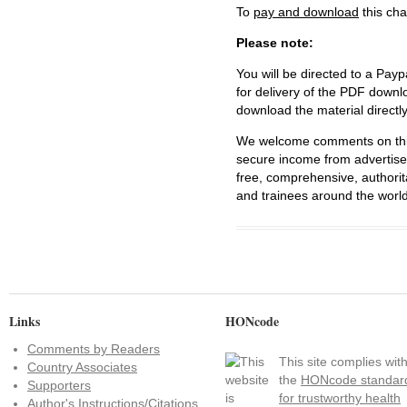
To
pay and download
this cha
Please note:
You will be directed to a Payp
for delivery of the PDF downl
download the material directl
We welcome comments on this 
secure income from advertisem
free, comprehensive, authorit
and trainees around the world
Links
HONcode
Comments by Readers
This site complies wit
Country Associates
the
HONcode standar
Supporters
for trustworthy health
Author's Instructions/Citations