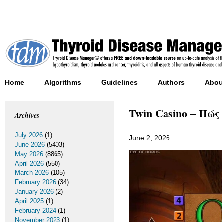
Home
Algorithms
Guidelines
Authors
Abou
Twin Casino – Πώ
Archives
July 2026
(1)
June 2, 2026
June 2026
(5403)
May 2026
(8865)
April 2026
(550)
March 2026
(105)
February 2026
(34)
January 2026
(2)
April 2025
(1)
February 2024
(1)
November 2023
(1)