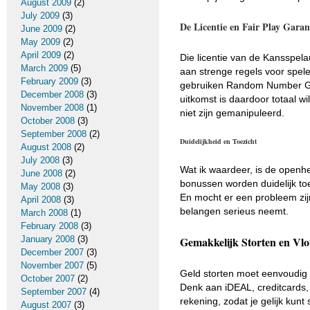
August 2009
(2)
July 2009
(3)
De Licentie en Fair Play Garan
June 2009
(2)
May 2009
(2)
April 2009
(2)
Die licentie van de Kansspela
March 2009
(5)
aan strenge regels voor spele
February 2009
(3)
gebruiken Random Number Gene
December 2008
(3)
uitkomst is daardoor totaal wi
November 2008
(1)
niet zijn gemanipuleerd.
October 2008
(3)
September 2008
(2)
Duidelijkheid en Toezicht
August 2008
(2)
July 2008
(3)
Wat ik waardeer, is de openh
June 2008
(2)
bonussen worden duidelijk toege
May 2008
(3)
En mocht er een probleem zij
April 2008
(3)
belangen serieus neemt.
March 2008
(1)
February 2008
(3)
January 2008
(3)
Gemakkelijk Storten en Vlo
December 2007
(3)
November 2007
(5)
Geld storten moet eenvoudig 
October 2007
(2)
Denk aan iDEAL, creditcards, b
September 2007
(4)
rekening, zodat je gelijk kunt
August 2007
(3)