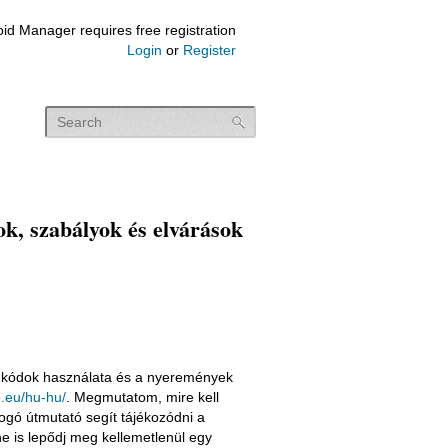
id Manager requires free registration
Login
or
Register
k, szabályok és elvárások
s kódok használata és a nyeremények
o.eu/hu-hu/
. Megmutatom, mire kell
fogó útmutató segít tájékozódni a
e is lepődj meg kellemetlenül egy