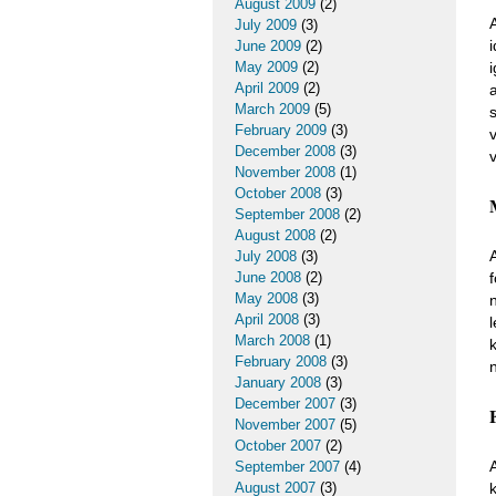
August 2009
(2)
July 2009
(3)
June 2009
(2)
May 2009
(2)
April 2009
(2)
March 2009
(5)
February 2009
(3)
December 2008
(3)
November 2008
(1)
October 2008
(3)
September 2008
(2)
August 2008
(2)
July 2008
(3)
June 2008
(2)
May 2008
(3)
April 2008
(3)
March 2008
(1)
February 2008
(3)
January 2008
(3)
December 2007
(3)
November 2007
(5)
October 2007
(2)
September 2007
(4)
August 2007
(3)