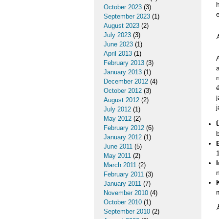
October 2023
(3)
September 2023
(1)
August 2023
(2)
July 2023
(3)
June 2023
(1)
April 2013
(1)
February 2013
(3)
January 2013
(1)
December 2012
(4)
October 2012
(3)
August 2012
(2)
j
July 2012
(1)
May 2012
(2)
February 2012
(6)
January 2012
(1)
June 2011
(5)
May 2011
(2)
March 2011
(2)
February 2011
(3)
January 2011
(7)
November 2010
(4)
October 2010
(1)
September 2010
(2)