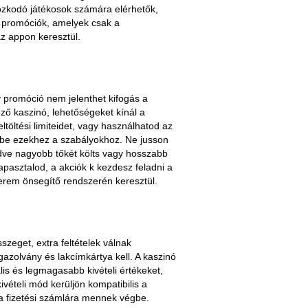
ózkodó játékosok számára elérhetők,
n promóciók, amelyek csak a
z appon keresztül.
 promóció nem jelenthet kifogás a
ző kaszinó, lehetőségeket kínál a
töltési limiteidet, vagy használhatod az
d be ezekhez a szabályokhoz. Ne jusson
edve nagyobb tőkét költs vagy hosszabb
tapasztalod, a akciók k kezdesz feladni a
ékterem önsegítő rendszerén keresztül.
szeget, extra feltételek válnak
gazolvány és lakcímkártya kell. A kaszinó
is és legmagasabb kivételi értékeket,
vételi mód kerüljön kompatibilis a
a fizetési számlára mennek végbe.