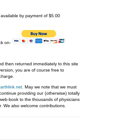
s available by payment of $5.00
ick on-
nd then returned immediately to this site
ersion, you are of course free to
 charge.
rthlink.net
. May we note that we must
ntinue providing our (otherwise) totally
 web-book to the thousands of physicians
r. We also welcome contributions.