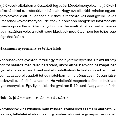
A játékosok általában a összetett fogadási követelményekkel, a játékok
időkorlátokkal szembesülve hibáznak. Hogy ezt elkerüld, minden egyes p
igénybevétel előtt. Különösen a kisbetűs részekre kell odafigyelni. Java
a fogadási követelményből. Ne csak a honlapon megjelenő információkr
számla opcióidba is. A legnagyobb hiba, ha anélkül váltasz valós pénz
vagy tisztában vele, a rulett vagy blackjack megtéted nem fog teljes eg
végrehajtásába.
Maximum nyeremény és tétkorlátok
A bónuszokhoz gyakran társul egy felső nyereménykorlát. Ez azt mutatj
forintot határoz meg felső határként, akkor ennél nagyobb összeget ne
nyertél a játék során. Ezenkívül előfordulhatnak tétkorlátozások is. Ez
legmagasabb elfogadott tét egy játékban, amíg bónuszos módban játszo
kockázatkezeléséből fakadnak. Ha véletlenül megsérted őket, elbukhat
nyereményeket. Egy ilyen tétkorlát gyakran 5-10 euró (vagy annak forint
Fiók- és játékos-azonosítási korlátozások
A promóciók kihasználása nem minden személyből számára elérhető. A 
kaszinó, feltételeket alkalmaz. Egy embernek csak egy regisztrációja leh