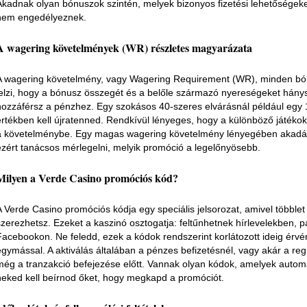
Akadnak olyan bónuszok szintén, melyek bizonyos fizetési lehetőségeke
nem engedélyeznek.
A wagering követelmények (WR) részletes magyarázata
A wagering követelmény, vagy Wagering Requirement (WR), minden bón
jelzi, hogy a bónusz összegét és a belőle származó nyereségeket hánysz
hozzáférsz a pénzhez. Egy szokásos 40-szeres elvárásnál például egy 1
értékben kell újratenned. Rendkívül lényeges, hogy a különböző játéko
a követelménybe. Egy magas wagering követelmény lényegében akadál
ezért tanácsos mérlegelni, melyik promóció a legelőnyösebb.
Milyen a Verde Casino promóciós kód?
A Verde Casino promóciós kódja egy speciális jelsorozat, amivel többle
szerezhetsz. Ezeket a kaszinó osztogatja: feltűnhetnek hírlevelekben, 
Facebookon. Ne feledd, ezek a kódok rendszerint korlátozott ideig érvé
egymással. A aktiválás általában a pénzes befizetésnél, vagy akár a reg
még a tranzakció befejezése előtt. Vannak olyan kódok, amelyek autom
neked kell beírnod őket, hogy megkapd a promóciót.