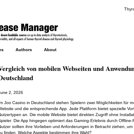
Thyro
es
Authors
About
Vergleich von mobilen Webseiten und Anwendun
Deutschland
June 2, 2026
Im Joo Casino in Deutschland stehen Spielern zwei Möglichkeiten für m
Website und die entsprechende App. Jede Plattform bietet spezielle Vor
Nutzertypen an. Die mobile Website bietet direkten Zugriff ohne Installat
Spieler. Die App hingegen optimiert das Gaming-Erlebnis durch Offline-
Nutzer sollten ihre Vorlieben und Anforderungen in Betracht ziehen, um d
zu finden. Welche Aspekte bestimmen ihre Wahl?