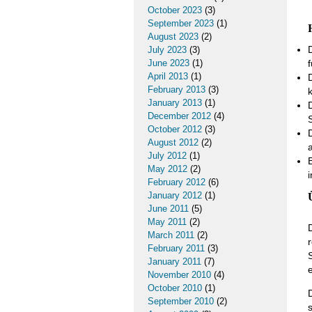
October 2023
(3)
September 2023
(1)
August 2023
(2)
July 2023
(3)
June 2023
(1)
April 2013
(1)
February 2013
(3)
January 2013
(1)
December 2012
(4)
October 2012
(3)
August 2012
(2)
July 2012
(1)
May 2012
(2)
February 2012
(6)
January 2012
(1)
June 2011
(5)
May 2011
(2)
March 2011
(2)
February 2011
(3)
January 2011
(7)
November 2010
(4)
October 2010
(1)
September 2010
(2)