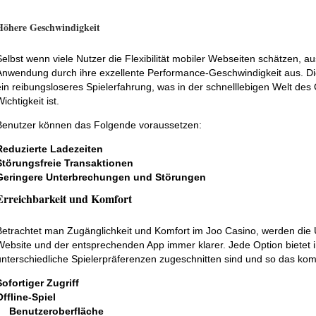
Höhere Geschwindigkeit
Selbst wenn viele Nutzer die Flexibilität mobiler Webseiten schätzen, a
Anwendung durch ihre exzellente Performance-Geschwindigkeit aus. Di
ein reibungsloseres Spielerfahrung, was in der schnelllebigen Welt de
ichtigkeit ist.
Benutzer können das Folgende voraussetzen:
Reduzierte Ladezeiten
Störungsfreie Transaktionen
Geringere Unterbrechungen und Störungen
Erreichbarkeit und Komfort
Betrachtet man Zugänglichkeit und Komfort im Joo Casino, werden die
Website und der entsprechenden App immer klarer. Jede Option bietet ind
unterschiedliche Spielerpräferenzen zugeschnitten sind und so das komp
Sofortiger Zugriff
Offline-Spiel
Benutzeroberfläche