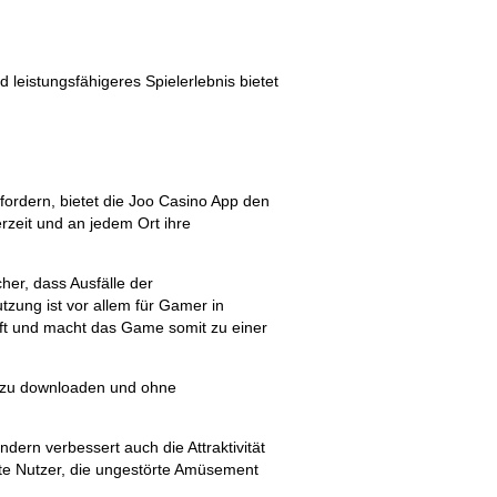
leistungsfähigeres Spielerlebnis bietet
fordern, bietet die Joo Casino App den
rzeit und an jedem Ort ihre
her, dass Ausfälle der
utzung ist vor allem für Gamer in
ft und macht das Game somit zu einer
s zu downloaden und ohne
dern verbessert auch die Attraktivität
erte Nutzer, die ungestörte Amüsement