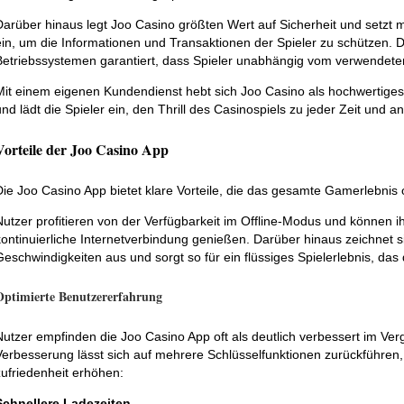
Darüber hinaus legt Joo Casino größten Wert auf Sicherheit und setzt
ein, um die Informationen und Transaktionen der Spieler zu schützen. D
Betriebssystemen garantiert, dass Spieler unabhängig vom verwendete
Mit einem eigenen Kundendienst hebt sich Joo Casino als hochwertiges 
und lädt die Spieler ein, den Thrill des Casinospiels zu jeder Zeit und a
Vorteile der Joo Casino App
Die Joo Casino App bietet klare Vorteile, die das gesamte Gamerlebnis 
Nutzer profitieren von der Verfügbarkeit im Offline-Modus und können 
kontinuierliche Internetverbindung genießen. Darüber hinaus zeichnet 
Geschwindigkeiten aus und sorgt so für ein flüssiges Spielerlebnis, das 
Optimierte Benutzererfahrung
Nutzer empfinden die Joo Casino App oft als deutlich verbessert im Ver
Verbesserung lässt sich auf mehrere Schlüsselfunktionen zurückführen,
zufriedenheit erhöhen:
Schnellere Ladezeiten