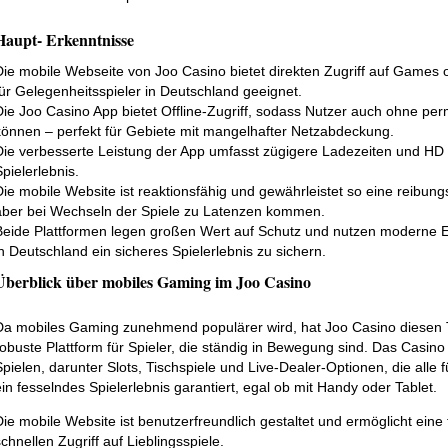
Haupt- Erkenntnisse
Die mobile Webseite von Joo Casino bietet direkten Zugriff auf Games 
für Gelegenheitsspieler in Deutschland geeignet.
Die Joo Casino App bietet Offline-Zugriff, sodass Nutzer auch ohne pe
können – perfekt für Gebiete mit mangelhafter Netzabdeckung.
Die verbesserte Leistung der App umfasst zügigere Ladezeiten und HD G
Spielerlebnis.
Die mobile Website ist reaktionsfähig und gewährleistet so eine reibun
aber bei Wechseln der Spiele zu Latenzen kommen.
Beide Plattformen legen großen Wert auf Schutz und nutzen moderne E
in Deutschland ein sicheres Spielerlebnis zu sichern.
Überblick über mobiles Gaming im Joo Casino
Da mobiles Gaming zunehmend populärer wird, hat Joo Casino diesen Tr
robuste Plattform für Spieler, die ständig in Bewegung sind. Das Casin
Spielen, darunter Slots, Tischspiele und Live-Dealer-Optionen, die alle f
ein fesselndes Spielerlebnis garantiert, egal ob mit Handy oder Tablet.
Die mobile Website ist benutzerfreundlich gestaltet und ermöglicht eine
schnellen Zugriff auf Lieblingsspiele.