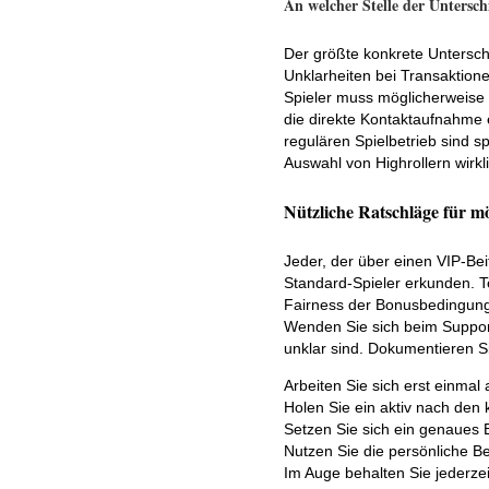
An welcher Stelle der Unterschi
Der größte konkrete Untersch
Unklarheiten bei Transaktion
Spieler muss möglicherweise
die direkte Kontaktaufnahme 
regulären Spielbetrieb sind s
Auswahl von Highrollern wirkli
Nützliche Ratschläge für m
Jeder, der über einen VIP-Bei
Standard-Spieler erkunden. Te
Fairness der Bonusbedingungen
Wenden Sie sich beim Support
unklar sind. Dokumentieren S
Arbeiten Sie sich erst einmal
Holen Sie ein aktiv nach den
Setzen Sie sich ein genaues 
Nutzen Sie die persönliche B
Im Auge behalten Sie jederzei