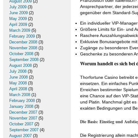
Französisch oder Italienisch?
August 2009
(2)
Ansprechpartner, der jederzeit
July 2009
(3)
gegenüber dem Standard-Supp
June 2009
(2)
May 2009
(2)
Ein individueller VIP-Manager
April 2009
(2)
Größere Limits für Ein- und A
March 2009
(5)
Raschere Auszahlungsabwickl
February 2009
(3)
Exklusive Bonusangebote mit 
December 2008
(3)
Zugänge zu besonderen Events
November 2008
(1)
October 2008
(3)
Geschenke zu besonderen Anl
September 2008
(2)
Worum handelt es sich be
August 2008
(2)
July 2008
(3)
June 2008
(2)
Thorfortune Casino betreibt e
May 2008
(3)
einsetzen. Ein einfaches Punk
April 2008
(3)
Erreichen bestimmter Spielums
March 2008
(1)
eine Chance auf den VIP-Stat
February 2008
(3)
und Platin. Manchmal gibt es
January 2008
(3)
exakten Bedingungen und Bel
December 2007
(3)
November 2007
(5)
Die Basis: Einstieg und Aufstie
October 2007
(2)
September 2007
(4)
Die Registrierung allein mach
August 2007
(3)