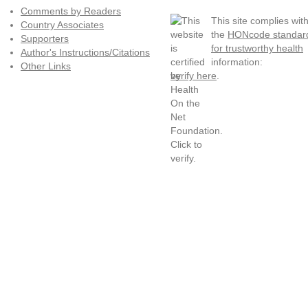
Comments by Readers
This site complies wit
Country Associates
the
HONcode standar
Supporters
for trustworthy health
Author's Instructions/Citations
information:
Other Links
verify here
.