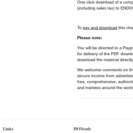
One click download of a compl
(including sales tax) to 
To
pay and download
this cha
Please note:
You will be directed to a Payp
for delivery of the PDF downl
download the material directl
We welcome comments on this 
secure income from advertisem
free, comprehensive, authorit
and trainees around the world
Links
HONcode