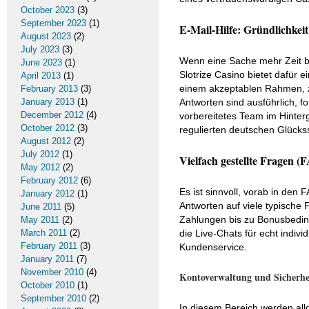
October 2023
(3)
September 2023
(1)
E-Mail-Hilfe: Gründlichkeit 
August 2023
(2)
July 2023
(3)
Wenn eine Sache mehr Zeit b
June 2023
(1)
Slotrize Casino bietet dafür 
April 2013
(1)
einem akzeptablen Rahmen, z
February 2013
(3)
January 2013
(1)
Antworten sind ausführlich, f
December 2012
(4)
vorbereitetes Team im Hinterg
October 2012
(3)
regulierten deutschen Glückss
August 2012
(2)
July 2012
(1)
Vielfach gestellte Fragen (
May 2012
(2)
February 2012
(6)
Es ist sinnvoll, vorab in den
January 2012
(1)
Antworten auf viele typische F
June 2011
(5)
Zahlungen bis zu Bonusbedin
May 2011
(2)
March 2011
(2)
die Live-Chats für echt indiv
February 2011
(3)
Kundenservice.
January 2011
(7)
November 2010
(4)
Kontoverwaltung und Sicherhe
October 2010
(1)
September 2010
(2)
In diesem Bereich werden all