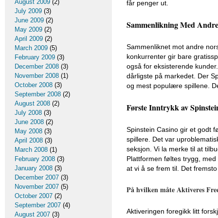
August 2009
(2)
får penger ut.
July 2009
(3)
June 2009
(2)
Sammenlikning Med Andre
May 2009
(2)
April 2009
(2)
Sammenliknet mot andre norske
March 2009
(5)
konkurrenter gir bare gratiss
February 2009
(3)
også for eksisterende kunder
December 2008
(3)
November 2008
(1)
dårligste på markedet. Der Spins
October 2008
(3)
og mest populære spillene. De
September 2008
(2)
August 2008
(2)
Første Inntrykk av Spinstei
July 2008
(3)
June 2008
(2)
Spinstein Casino gir et godt fø
May 2008
(3)
spillere. Det var uproblematis
April 2008
(3)
seksjon. Vi la merke til at ti
March 2008
(1)
Plattformen føltes trygg, med n
February 2008
(3)
January 2008
(3)
at vi å se frem til. Det frems
December 2007
(3)
November 2007
(5)
På hvilken måte Aktiveres Fre
October 2007
(2)
September 2007
(4)
Aktiveringen foregikk litt f
August 2007
(3)