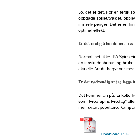
Jo, det er det. For en fersk sp
oppdage spilleutvalget, opple
inn selv penger. Det er en fi
optimal effekt.
Er det mulig å kombinere free
Normalt sett ikke. På Spinste
en innskuddsbonus og bruke f
aktuelle før du begynner med 
Er det nødvendig at jeg legge i
Det kommer an på. Enkelte fre
som "Free Spins Fredag" eller 
men svært populære. Kampanjei
Download PDF