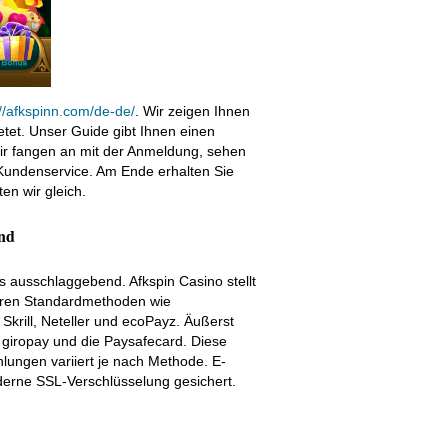
://afkspinn.com/de-de/
. Wir zeigen Ihnen
etet. Unser Guide gibt Ihnen einen
Wir fangen an mit der Anmeldung, sehen
Kundenservice. Am Ende erhalten Sie
ten wir gleich.
and
s ausschlaggebend. Afkspin Casino stellt
ören Standardmethoden wie
krill, Neteller und ecoPayz. Äußerst
 giropay und die Paysafecard. Diese
lungen variiert je nach Methode. E-
derne SSL-Verschlüsselung gesichert.