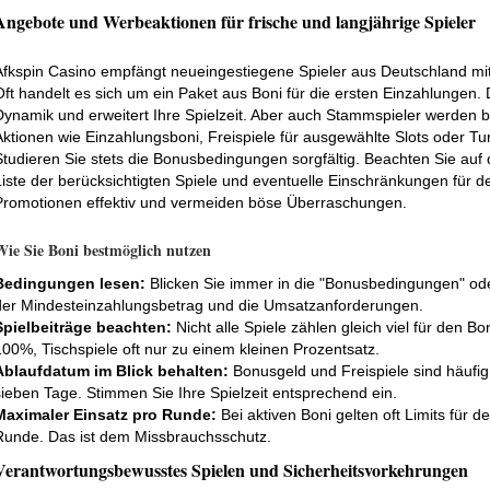
Angebote und Werbeaktionen für frische und langjährige Spieler
Afkspin Casino empfängt neueingestiegene Spieler aus Deutschland m
Oft handelt es sich um ein Paket aus Boni für die ersten Einzahlungen.
Dynamik und erweitert Ihre Spielzeit. Aber auch Stammspieler werden be
Aktionen wie Einzahlungsboni, Freispiele für ausgewählte Slots oder Tu
Studieren Sie stets die Bonusbedingungen sorgfältig. Beachten Sie au
Liste der berücksichtigten Spiele und eventuelle Einschränkungen für de
Promotionen effektiv und vermeiden böse Überraschungen.
Wie Sie Boni bestmöglich nutzen
Bedingungen lesen:
Blicken Sie immer in die "Bonusbedingungen" od
der Mindesteinzahlungsbetrag und die Umsatzanforderungen.
Spielbeiträge beachten:
Nicht alle Spiele zählen gleich viel für den B
100%, Tischspiele oft nur zu einem kleinen Prozentsatz.
Ablaufdatum im Blick behalten:
Bonusgeld und Freispiele sind häufig n
sieben Tage. Stimmen Sie Ihre Spielzeit entsprechend ein.
Maximaler Einsatz pro Runde:
Bei aktiven Boni gelten oft Limits für 
Runde. Das ist dem Missbrauchsschutz.
Verantwortungsbewusstes Spielen und Sicherheitsvorkehrungen