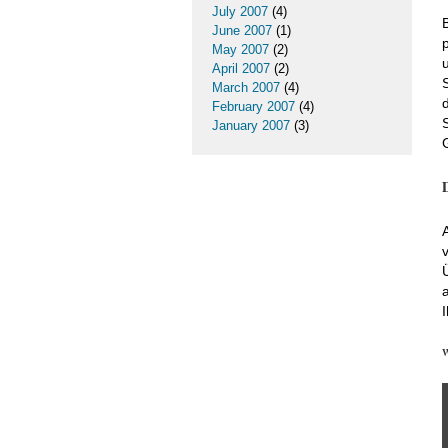
July 2007
(4)
June 2007
(1)
May 2007
(2)
April 2007
(2)
March 2007
(4)
February 2007
(4)
January 2007
(3)
W