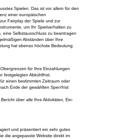
sstes Spielen. Das ist vor allem für den
izenz einer europäischen
zur Fairplay der Spiele und zur
strumente, um Ihr Spielverhalten zu
en, eine Selbstausschluss zu beantragen
regelmäßigen Abständen über Ihre
selung hat ebenso höchste Bedeutung.
 Obergrenzen für Ihre Einzahlungen
 festgelegten Abkühlfrist.
für einen bestimmten Zeitraum oder
nach Ende der gewählten Sperrfrist
richt über alle Ihre Aktivitäten, Ein-
iert und präsentiert ein sehr gutes
 Sie die angepasste Website direkt im