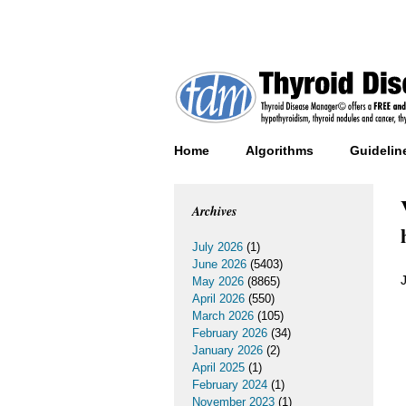
Home
Algorithms
Guidelin
Archives
July 2026
(1)
June 2026
(5403)
May 2026
(8865)
April 2026
(550)
March 2026
(105)
February 2026
(34)
January 2026
(2)
April 2025
(1)
February 2024
(1)
November 2023
(1)