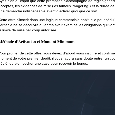
Ayez bien à l'esprit que cette promotion s'accompagne de règles général
acceptés, les exigences de mise (les fameux "wagering") et la durée de 
une démarche indispensable avant d'activer quoi que ce soit.
Cette offre s'inscrit dans une logique commerciale habituelle pour séduir
véritable ne se découvre qu'après avoir examiné les obligations qui vont
la limite de mise par coup autorisée.
Méthode d'Activation et Montant Minimum
Pour profiter de cette offre, vous devez d'abord vous inscrire et confi
moment de votre premier dépôt, il vous faudra sans doute entrer un c
dédié, ou bien cocher une case pour recevoir le bonus.