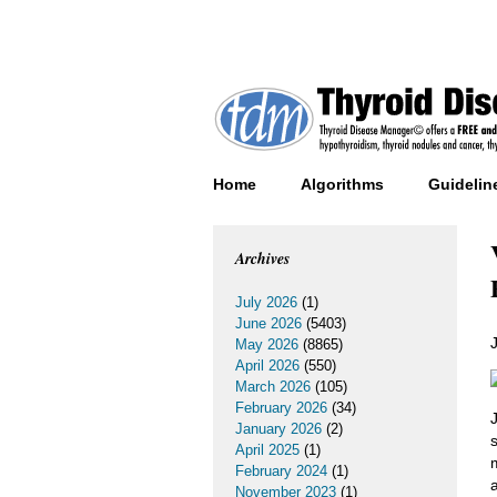
Home
Algorithms
Guidelin
Archives
July 2026
(1)
June 2026
(5403)
May 2026
(8865)
April 2026
(550)
March 2026
(105)
February 2026
(34)
January 2026
(2)
April 2025
(1)
February 2024
(1)
November 2023
(1)