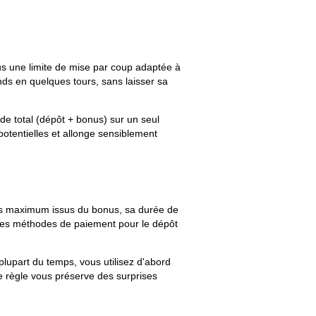
s une limite de mise par coup adaptée à
onds en quelques tours, sans laisser sa
de total (dépôt + bonus) sur un seul
 potentielles et allonge sensiblement
ains maximum issus du bonus, sa durée de
taines méthodes de paiement pour le dépôt
plupart du temps, vous utilisez d'abord
te règle vous préserve des surprises