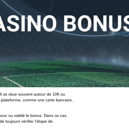
Il se situe souvent autour de 10€ ou
 plateforme, comme une carte bancaire,
pour ou validé le bonus. Dans ce cas,
e toujours vérifier l'étape de