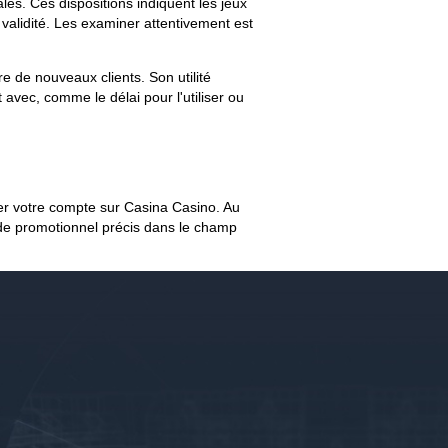
es. Ces dispositions indiquent les jeux
validité. Les examiner attentivement est
e de nouveaux clients. Son utilité
 avec, comme le délai pour l'utiliser ou
rmer votre compte sur Casina Casino. Au
ode promotionnel précis dans le champ