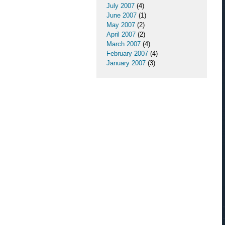
July 2007
(4)
June 2007
(1)
May 2007
(2)
April 2007
(2)
March 2007
(4)
February 2007
(4)
January 2007
(3)