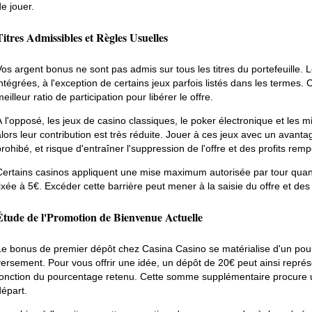
de jouer.
Titres Admissibles et Règles Usuelles
Vos argent bonus ne sont pas admis sur tous les titres du portefeuille
intégrées, à l'exception de certains jeux parfois listés dans les termes. 
eilleur ratio de participation pour libérer le offre.
À l'opposé, les jeux de casino classiques, le poker électronique et les m
alors leur contribution est très réduite. Jouer à ces jeux avec un avanta
prohibé, et risque d'entraîner l'suppression de l'offre et des profits remp
Certains casinos appliquent une mise maximum autorisée par tour quand 
fixée à 5€. Excéder cette barrière peut mener à la saisie du offre et des
Étude de l'Promotion de Bienvenue Actuelle
Le bonus de premier dépôt chez Casina Casino se matérialise d'un pour
versement. Pour vous offrir une idée, un dépôt de 20€ peut ainsi représ
fonction du pourcentage retenu. Cette somme supplémentaire procure u
départ.