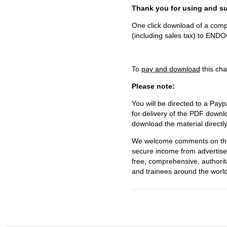
Thank you for using and
One click download of a compl
(including sales tax) to 
To
pay and download
this cha
Please note:
You will be directed to a Payp
for delivery of the PDF downl
download the material directl
We welcome comments on this 
secure income from advertisem
free, comprehensive, authorit
and trainees around the world