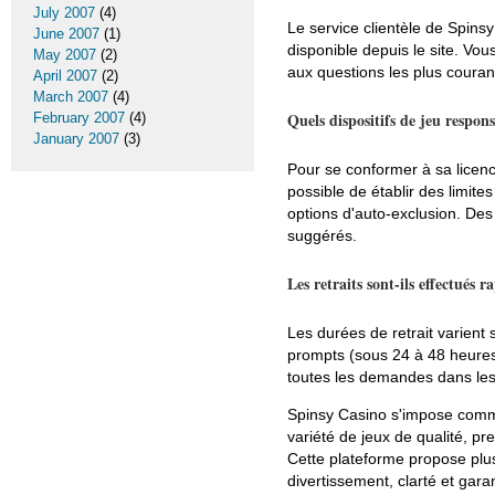
July 2007
(4)
Le service clientèle de Spinsy
June 2007
(1)
disponible depuis le site. Vo
May 2007
(2)
aux questions les plus couran
April 2007
(2)
March 2007
(4)
Quels dispositifs de jeu respons
February 2007
(4)
January 2007
(3)
Pour se conformer à sa licence
possible de établir des limite
options d'auto-exclusion. Des
suggérés.
Les retraits sont-ils effectués
Les durées de retrait varient
prompts (sous 24 à 48 heures
toutes les demandes dans les m
Spinsy Casino s'impose comme u
variété de jeux de qualité, p
Cette plateforme propose plus
divertissement, clarté et gar