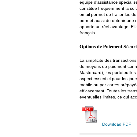
équipe d'assistance spécialisé
constitue fréquemment la sol
email permet de traiter les d
permet aussi de obtenir une r
apporte un réel avantage. El
français.
Options de Paiement Sécuri
La simplicité des transaction
de moyens de paiement connus 
Mastercard), les portefeuille
aspect essentiel pour les jou
mobile ou par cartes prépayée
efficacement. Toutes les transa
éventuelles limites, ce qui ac
Download PDF