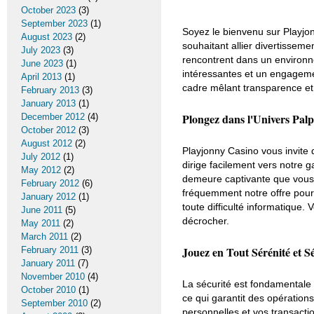
October 2023
(3)
September 2023
(1)
Soyez le bienvenu sur Playjon
August 2023
(2)
souhaitant allier divertissem
July 2023
(3)
rencontrent dans un environne
June 2023
(1)
intéressantes et un engageme
April 2013
(1)
cadre mêlant transparence et 
February 2013
(3)
January 2013
(1)
Plongez dans l'Univers Palp
December 2012
(4)
October 2012
(3)
August 2012
(2)
Playjonny Casino vous invite 
July 2012
(1)
dirige facilement vers notre
May 2012
(2)
demeure captivante que vous 
February 2012
(6)
fréquemment notre offre pou
January 2012
(1)
toute difficulté informatique. 
June 2011
(5)
décrocher.
May 2011
(2)
March 2011
(2)
Jouez en Tout Sérénité et S
February 2011
(3)
January 2011
(7)
November 2010
(4)
La sécurité est fondamentale 
October 2010
(1)
ce qui garantit des opération
September 2010
(2)
personnelles et vos transacti