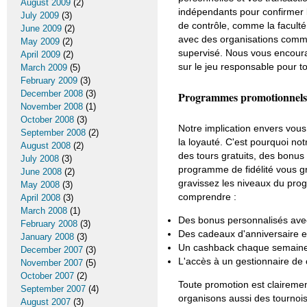
August 2009
(2)
indépendants pour confirmer l
July 2009
(3)
de contrôle, comme la faculté 
June 2009
(2)
avec des organisations comme 
May 2009
(2)
supervisé. Nous vous encourag
April 2009
(2)
sur le jeu responsable pour to
March 2009
(5)
February 2009
(3)
December 2008
(3)
Programmes promotionnels e
November 2008
(1)
October 2008
(3)
Notre implication envers vou
September 2008
(2)
la loyauté. C'est pourquoi n
August 2008
(2)
des tours gratuits, des bonus
July 2008
(3)
programme de fidélité vous gr
June 2008
(2)
gravissez les niveaux du pro
May 2008
(3)
comprendre :
April 2008
(3)
March 2008
(1)
Des bonus personnalisés ave
February 2008
(3)
Des cadeaux d'anniversaire et
January 2008
(3)
Un cashback chaque semaine
December 2007
(3)
L'accès à un gestionnaire de 
November 2007
(5)
October 2007
(2)
Toute promotion est claireme
September 2007
(4)
organisons aussi des tournois
August 2007
(3)