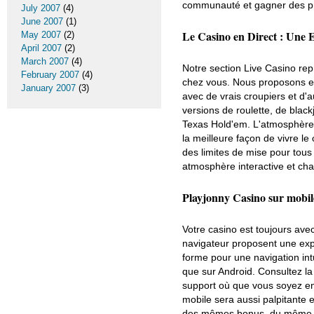
communauté et gagner des prix
July 2007
(4)
June 2007
(1)
Le Casino en Direct : Une E
May 2007
(2)
April 2007
(2)
March 2007
(4)
Notre section Live Casino repr
February 2007
(4)
chez vous. Nous proposons en
January 2007
(3)
avec de vrais croupiers et d'
versions de roulette, de blac
Texas Hold'em. L'atmosphère e
la meilleure façon de vivre le
des limites de mise pour tous
atmosphère interactive et ch
Playjonny Casino sur mobi
Votre casino est toujours ave
navigateur proposent une expé
forme pour une navigation int
que sur Android. Consultez la 
support où que vous soyez en 
mobile sera aussi palpitante e
des mêmes bonus, du même sup