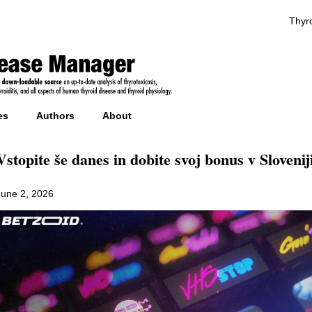
Thyro
es
Authors
About
Vstopite še danes in dobite svoj bonus v Sloveni
June 2, 2026