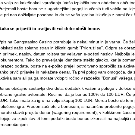
na voljo za kakršnakoli vprašanja. Vaša izplačila bodo obdelana občutno h
Prejemali boste bonuse z ugodnejšimi pogoji in včasih tudi vabila na izj
se pri nas doživljate posebne in da se vaša igralna izkušnja z nami čez
Kako se prijaviti in uveljaviti vaš dobrodošli bonus
Vpis na Gangstasino Casino potrebuje le nekaj minut in je varna. Če želi
obiskati našo spletno stran in klikniti gumb "Pridruži se". Odpre se o
in priimek, naslov, datum rojstva ter veljaven e-poštni naslov. Najbolje
dokumentom. Tako bo preverjanje identitete steklo gladko, kar je pomem
obrazec oddate, boste na e-pošto prejeli potrditveno sporočilo za aktiva
lahko prvič prijavite in nakažete denar. Ta prvi polog vam omogoča, d
aktivira sam ali pa ga morate vklopiti ročno v razdelku "Bonusi" vašega p
Bonus običajno sestavlja dva dela: dodatek k vašemu pologu v določenem
izbrane igralne avtomate. Recimo, da je bonus 100% do 100 EUR. Če po
EUR. Tako imate za igro na voljo skupaj 100 EUR. Morda boste ob tem pre
določeno igro. Preden začnete z bonusom, si natančno preberite pogoje.
morate staviti prejete denar (wagering requirement), v kolikšnem času mo
tejejo za izpolnitev. S temi podatki boste bonus izkoristili na najboljši na
presenečenjem.