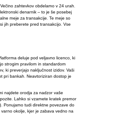
 Večino zahtevkov obdelamo v 24 urah.
elektronski denarnik – to je še posebej
alne meje za transakcije. Te meje so
i jih preberete pred transakcijo. Vse
latforma deluje pod veljavno licenco, ki
dijo strogim pravilom in standardom
v, ki preverjajo naključnost izidov. Vaši
ot pri bankah. Neavtoriziran dostop je
i najdete orodja za nadzor vaše
depozite. Lahko si vzamete kratek premor
ion). Ponujamo tudi direktne povezave do
e varno okolje, kjer je zabava vedno na