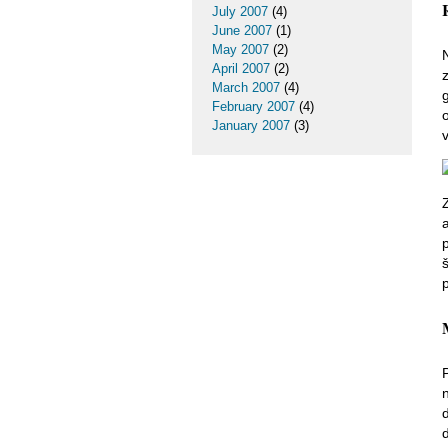
July 2007
(4)
June 2007
(1)
May 2007
(2)
April 2007
(2)
March 2007
(4)
February 2007
(4)
January 2007
(3)
v