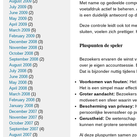
August 2009
(2)
Met name op gedeelde computer
July 2009
(3)
voetafdruk actief te beheren. 
June 2009
(2)
is een duidelijk antwoord op 
May 2009
(2)
April 2009
(2)
Deze controle leidt ook tot m
March 2009
(5)
sluiten, voelen zich prettiger
February 2009
(3)
December 2008
(3)
Pluspunten de speler
November 2008
(1)
October 2008
(3)
Bezoekers ervaren de winst v
September 2008
(2)
August 2008
(2)
over je eigen accountsessie. 
July 2008
(3)
Dat is bijzonder nuttig tijde
June 2008
(2)
Voorkomen van fouten:
Het 
May 2008
(3)
Het is een simpel maar effect
April 2008
(3)
Groter aandacht:
Bezoekers 
March 2008
(1)
February 2008
(3)
motiveert een sfeer waarin vei
January 2008
(3)
Bescherming van privacy:
H
December 2007
(3)
persoonlijke levenssfeer op 
November 2007
(5)
Gerustheid:
De wetenschap da
October 2007
(2)
kunnen met grotere sereniteit
September 2007
(4)
August 2007
(3)
Al deze pluspunten samen zor