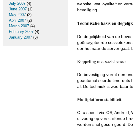
July 2007
(4)
website, wat loyaliteit en ve
June 2007
(1)
beveiliging.
May 2007
(2)
April 2007
(2)
Technische basis en degelij
March 2007
(4)
February 2007
(4)
De degelijkheid van de bevest
January 2007
(3)
geëncrypteerde sessietokens 
eer het naar de server gaat. 
Koppeling met sessiebeheer
De bevestiging vormt een on
geautomatiseerde time-outs bi
af. De techniek is weerbaar 
Multiplatform stabiliteit
Of u speelt via iOS, Android, W
uitvoerig op verschillende b
worden snel gecorrigeerd. Deze 