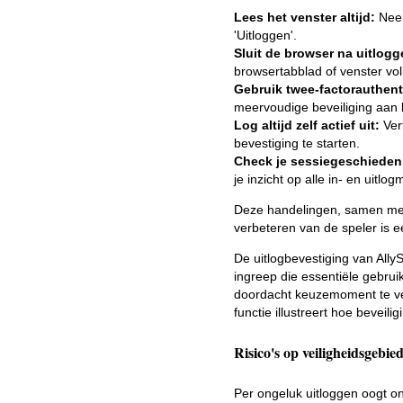
Lees het venster altijd:
Neem
'Uitloggen'.
Sluit de browser na uitlogg
browsertabblad of venster vol
Gebruik twee-factorauthent
meervoudige beveiliging aan 
Log altijd zelf actief uit:
Vert
bevestiging te starten.
Check je sessiegeschieden
je inzicht op alle in- en uitl
Deze handelingen, samen met d
verbeteren van de speler is e
De uitlogbevestiging van Ally
ingreep die essentiële gebrui
doordacht keuzemoment te ve
functie illustreert hoe bevei
Risico's op veiligheidsgebie
Per ongeluk uitloggen oogt on