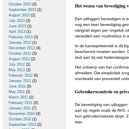
October 2023
(3)
Het wezen van bevestiging v
September 2023
(1)
August 2023
(2)
Een uitloggen bevestigen is e
July 2023
(3)
nog een keer bevestiging geve
June 2023
(1)
vangnet tegen per ongeluk uit
April 2013
(1)
verandert een routineklus in
February 2013
(3)
January 2013
(1)
In de kansspelwereld is dit bi
December 2012
(4)
beschermd moeten worden. Doo
October 2012
(3)
sluit aan bij wat hedendaags
August 2012
(2)
July 2012
(1)
Het ontwerp van het confirmat
May 2012
(2)
afmelden. Die simpliciteit zo
February 2012
(6)
voorbeeld van preventief ont
January 2012
(1)
June 2011
(5)
Gebruikerscontrole en pri
May 2011
(2)
March 2011
(2)
February 2011
(3)
De bevestiging van uitloggen 
January 2011
(7)
aan op regels zoals de AVG, 
November 2010
(4)
hun gebruikerssessie stopt. Z
October 2010
(1)
was.
September 2010
(2)