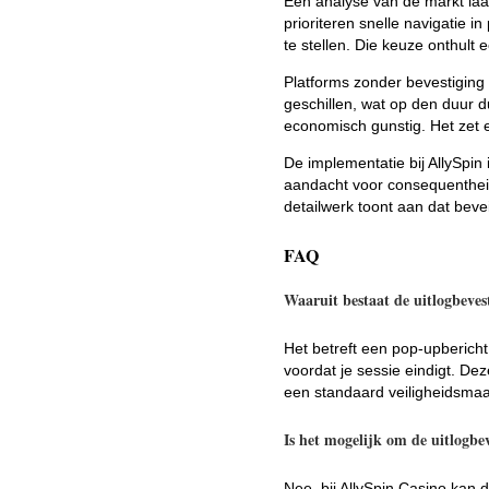
Een analyse van de markt laat
prioriteren snelle navigatie in
te stellen. Die keuze onthult 
Platforms zonder bevestiging
geschillen, wat op den duur du
economisch gunstig. Het zet 
De implementatie bij AllySpin
aandacht voor consequentheid,
detailwerk toont aan dat bevei
FAQ
Waaruit bestaat de uitlogbeves
Het betreft een pop-upbericht
voordat je sessie eindigt. Deze
een standaard veiligheidsmaatr
Is het mogelijk om de uitlogbe
Nee, bij AllySpin Casino kan