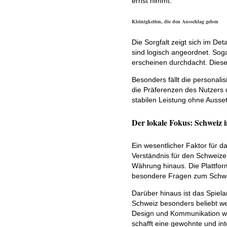
ernst nimmt.
Kleinigkeiten, die den Ausschlag geben
Die Sorgfalt zeigt sich im Deta
sind logisch angeordnet. Soga
erscheinen durchdacht. Diese
Besonders fällt die personalis
die Präferenzen des Nutzers u
stabilen Leistung ohne Aussetz
Der lokale Fokus: Schweiz 
Ein wesentlicher Faktor für d
Verständnis für den Schweize
Währung hinaus. Die Plattfor
besondere Fragen zum Schwei
Darüber hinaus ist das Spiela
Schweiz besonders beliebt wer
Design und Kommunikation wer
schafft eine gewohnte und in