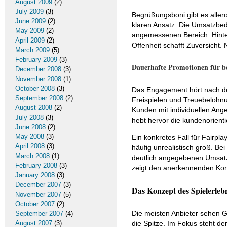
August 2009
(2)
July 2009
(3)
Begrüßungsboni gibt es allero
June 2009
(2)
klaren Ansatz. Die Umsatzbed
May 2009
(2)
angemessenen Bereich. Hinter
April 2009
(2)
Offenheit schafft Zuversicht.
March 2009
(5)
February 2009
(3)
Dauerhafte Promotionen für be
December 2008
(3)
November 2008
(1)
October 2008
(3)
Das Engagement hört nach der 
September 2008
(2)
Freispielen und Treuebelohnu
August 2008
(2)
Kunden mit individuellen Ang
July 2008
(3)
hebt hervor die kundenorienti
June 2008
(2)
May 2008
(3)
Ein konkretes Fall für Fairpl
April 2008
(3)
häufig unrealistisch groß. B
March 2008
(1)
deutlich angegebenen Umsat
February 2008
(3)
zeigt den anerkennenden Kon
January 2008
(3)
December 2007
(3)
Das Konzept des Spielerle
November 2007
(5)
October 2007
(2)
Die meisten Anbieter sehen G
September 2007
(4)
August 2007
(3)
die Spitze. Im Fokus steht de