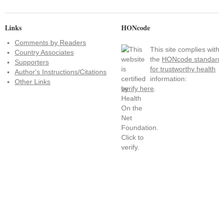
Links
HONcode
Comments by Readers
This site complies wit
Country Associates
the
HONcode standar
Supporters
for trustworthy health
Author's Instructions/Citations
information:
Other Links
verify here
.