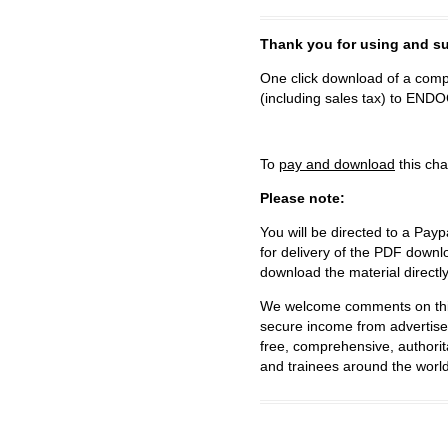
Thank you for using and
One click download of a compl
(including sales tax) to 
To
pay and download
this cha
Please note:
You will be directed to a Payp
for delivery of the PDF downl
download the material directl
We welcome comments on this 
secure income from advertisem
free, comprehensive, authorit
and trainees around the world