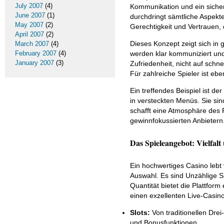
July 2007
(4)
Kommunikation und ein sicher
June 2007
(1)
durchdringt sämtliche Aspekte
May 2007
(2)
Gerechtigkeit und Vertrauen, 
April 2007
(2)
Dieses Konzept zeigt sich in 
March 2007
(4)
February 2007
(4)
werden klar kommuniziert und d
January 2007
(3)
Zufriedenheit, nicht auf schn
Für zahlreiche Spieler ist eb
Ein treffendes Beispiel ist d
in versteckten Menüs. Sie sin
schafft eine Atmosphäre des R
gewinnfokussierten Anbietern
Das Spieleangebot: Vielfalt 
Ein hochwertiges Casino lebt
Auswahl. Es sind Unzählige Sp
Quantität bietet die Plattfo
einen exzellenten Live-Casino
Slots:
Von traditionellen Dr
und Bonusfunktionen.