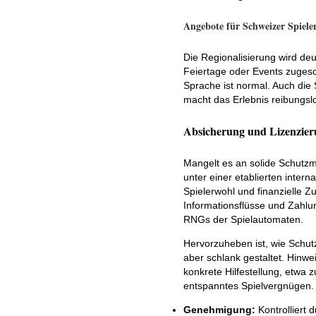
Angebote für Schweizer Spiele
Die Regionalisierung wird deu
Feiertage oder Events zugesch
Sprache ist normal. Auch die 
macht das Erlebnis reibungsl
Absicherung und Lizenzieru
Mangelt es an solide Schutz
unter einer etablierten interna
Spielerwohl und finanzielle Z
Informationsflüsse und Zahlu
RNGs der Spielautomaten.
Hervorzuheben ist, wie Schut
aber schlank gestaltet. Hinw
konkrete Hilfestellung, etwa 
entspanntes Spielvergnügen.
Genehmigung:
Kontrolliert 