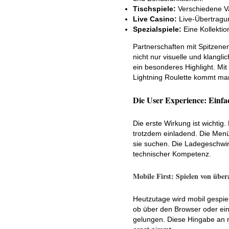
Tischspiele:
Verschiedene Va
Live Casino:
Live-Übertragun
Spezialspiele:
Eine Kollektio
Partnerschaften mit Spitzene
nicht nur visuelle und klangl
ein besonderes Highlight. M
Lightning Roulette kommt man 
Die User Experience: Einfa
Die erste Wirkung ist wichtig
trotzdem einladend. Die Menü
sie suchen. Die Ladegeschwindi
technischer Kompetenz.
Mobile First: Spielen von übera
Heutzutage wird mobil gespie
ob über den Browser oder eine
gelungen. Diese Hingabe an m