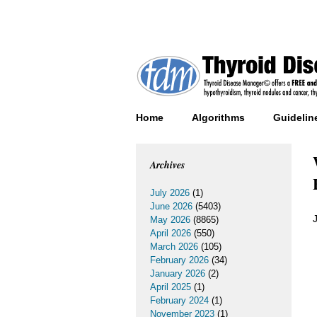
Home
Algorithms
Guidelin
Archives
July 2026
(1)
June 2026
(5403)
May 2026
(8865)
April 2026
(550)
March 2026
(105)
February 2026
(34)
January 2026
(2)
April 2025
(1)
February 2024
(1)
November 2023
(1)