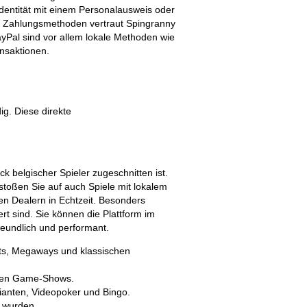
Identität mit einem Personalausweis oder
n Zahlungsmethoden vertraut Spingranny
ayPal sind vor allem lokale Methoden wie
ansaktionen.
ig. Diese direkte
k belgischer Spieler zugeschnitten ist.
stoßen Sie auf auch Spiele mit lokalem
en Dealern in Echtzeit. Besonders
ert sind. Sie können die Plattform im
eundlich und performant.
ots, Megaways und klassischen
enden Game-Shows.
ianten, Videopoker und Bingo.
t wurden.