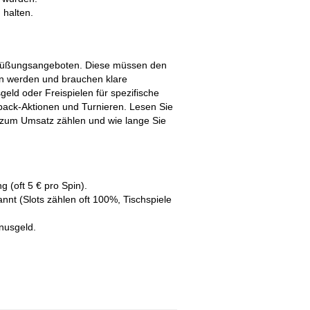
 halten.
egrüßungsangeboten. Diese müssen den
ben werden und brauchen klare
ld oder Freispielen für spezifische
back-Aktionen und Turnieren. Lesen Sie
 zum Umsatz zählen und wie lange Sie
 (oft 5 € pro Spin).
annt (Slots zählen oft 100%, Tischspiele
nusgeld.