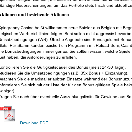
Ständige Neuerscheinungen, um das Portfolio stets frisch und aktuell zu
Aktionen und bestehende Aktionen
Spingranny Casino heißt willkommen neue Spieler aus Belgien mit B
belgischen Werberichtlinien folgen. Boni sollen nicht aggressiv bewor
Umsatzbedingungen (WR). Übliche Angebote sind Bonusgeld mit Bonusge
Slots. Für Stammkunden existiert ein Programm mit Reload-Boni, Cash
die Bonusbedingungen immer genau. Sie sollten wissen, welche Spiele
Zeit haben, die Anforderungen zu erfüllen.
Kontrollieren Sie die Gültigkeitsdauer des Bonus (meist 14-30 Tage).
Studieren Sie die Umsatzbedingungen (z.B. 35x Bonus + Einzahlung).
Beachten Sie die maximal erlaubten Einsätze während der Bonusnutzung
Informieren Sie sich mit der Liste der für den Bonus gültigen Spiele bek
weniger).
Fragen Sie nach über eventuelle Auszahlungslimits für Gewinne aus Bo
Download PDF