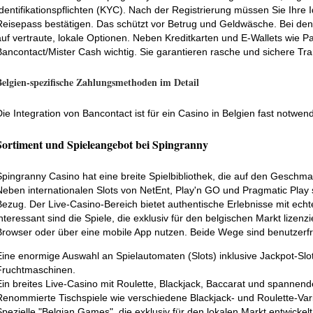
Identifikationspflichten (KYC). Nach der Registrierung müssen Sie Ihre 
Reisepass bestätigen. Das schützt vor Betrug und Geldwäsche. Bei de
auf vertraute, lokale Optionen. Neben Kreditkarten und E-Wallets wie P
Bancontact/Mister Cash wichtig. Sie garantieren rasche und sichere Tr
Belgien-spezifische Zahlungsmethoden im Detail
Die Integration von Bancontact ist für ein Casino in Belgien fast notwend
Sortiment und Spieleangebot bei Spingranny
Spingranny Casino hat eine breite Spielbibliothek, die auf den Geschmac
Neben internationalen Slots von NetEnt, Play'n GO und Pragmatic Play 
Bezug. Der Live-Casino-Bereich bietet authentische Erlebnisse mit echt
interessant sind die Spiele, die exklusiv für den belgischen Markt lizenzi
Browser oder über eine mobile App nutzen. Beide Wege sind benutzerfr
Eine enormige Auswahl an Spielautomaten (Slots) inklusive Jackpot-Sl
Fruchtmaschinen.
Ein breites Live-Casino mit Roulette, Blackjack, Baccarat und spann
Renommierte Tischspiele wie verschiedene Blackjack- und Roulette-Var
Spezielle "Belgian Games", die exklusiv für den lokalen Markt entwickel