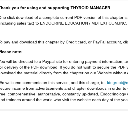
Thank you for using and supporting THYROID MANAGER
One click download of a complete current PDF version of this chapter i
(including sales tax) to ENDOCRINE EDUCATION / MDTEXT.COM,INC.
To
pay and download
this chapter by Credit card, or PayPal account, cl
Please note:
You will be directed to a Paypal site for entering payment information, a
for delivery of the PDF download. If you do not wish to secure the PDF v
download the material directly from the chapter on our Website without
We welcome comments on this service, and this charge, to-
ldegroot@ea
secure income from advertisements and chapter downloads in order to co
free, comprehensive, authoritative, constantly up-dated, Endocrinology
and trainees around the world who visit the website each day of the yea