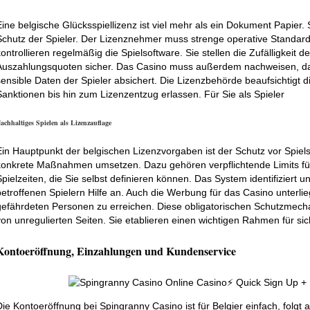
Eine belgische Glücksspiellizenz ist viel mehr als ein Dokument Papier. 
Schutz der Spieler. Der Lizenznehmer muss strenge operative Standards
kontrollieren regelmäßig die Spielsoftware. Sie stellen die Zufälligke
Auszahlungsquoten sicher. Das Casino muss außerdem nachweisen, das
sensible Daten der Spieler absichert. Die Lizenzbehörde beaufsichtigt
Sanktionen bis hin zum Lizenzentzug erlassen. Für Sie als Spieler
achhaltiges Spielen als Lizenzauflage
Ein Hauptpunkt der belgischen Lizenzvorgaben ist der Schutz vor Spie
konkrete Maßnahmen umsetzen. Dazu gehören verpflichtende Limits fü
Spielzeiten, die Sie selbst definieren können. Das System identifiziert
betroffenen Spielern Hilfe an. Auch die Werbung für das Casino unterli
gefährdeten Personen zu erreichen. Diese obligatorischen Schutzmechan
von unregulierten Seiten. Sie etablieren einen wichtigen Rahmen für sic
Kontoeröffnung, Einzahlungen und Kundenservice
Die Kontoeröffnung bei Spingranny Casino ist für Belgier einfach, folg