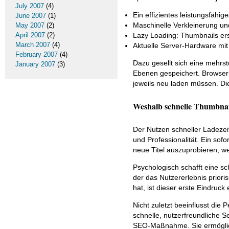
July 2007
(4)
Ein effizientes leistungsfähi
June 2007
(1)
Maschinelle Verkleinerung un
May 2007
(2)
April 2007
(2)
Lazy Loading: Thumbnails ers
March 2007
(4)
Aktuelle Server-Hardware mit
February 2007
(4)
Dazu gesellt sich eine mehrs
January 2007
(3)
Ebenen gespeichert. Browser
jeweils neu laden müssen. Di
Weshalb schnelle Thumbnai
Der Nutzen schneller Ladezeit
und Professionalität. Ein sofo
neue Titel auszuprobieren, w
Psychologisch schafft eine sc
der das Nutzererlebnis priori
hat, ist dieser erste Eindru
Nicht zuletzt beeinflusst di
schnelle, nutzerfreundliche Se
SEO-Maßnahme. Sie ermöglicht 