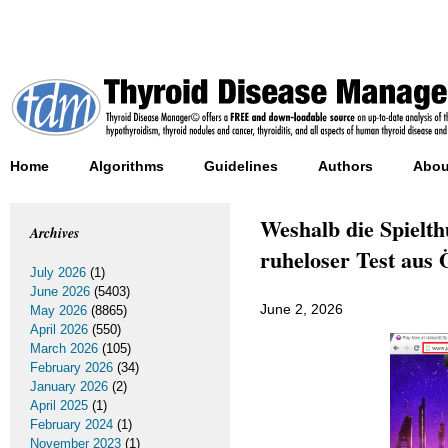
Home
Algorithms
Guidelines
Authors
Abou
Weshalb die Spielth
Archives
ruheloser Test aus 
July 2026
(1)
June 2026
(5403)
June 2, 2026
May 2026
(8865)
April 2026
(550)
March 2026
(105)
February 2026
(34)
January 2026
(2)
April 2025
(1)
February 2024
(1)
November 2023
(1)