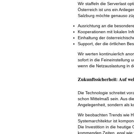
Wir staffeln die Serverlast o
Österreich ist uns ein Anlieg
Salzburg möchte genauso zügi
Ausrichtung an die besondere
Kooperationen mit lokalen Inf
Einhaltung der österreichisc
Support, der die örtlichen B
Wir werten kontinuierlich an
sofort in die Feineinstellun
wenn die Netzauslastung in de
Zukunftssicherheit: Auf we
Die Technologie schreitet vo
schon Mittelmaß sein. Aus di
Angelegenheit, sondern als ko
Wir beobachten Trends wie HT
Systemarchitektur ist kompon
Die Investition in die heutige
kommenden Zeiten, egal wie v