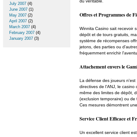
du véritable.
July 2007
(4)
June 2007
(1)
Offres et Programmes de Fid
May 2007
(2)
April 2007
(2)
March 2007
(4)
Winnita Casino sait recevoir 
February 2007
(4)
dépôt et de tours gratuits, m
January 2007
(3)
système de récompenses offre 
jetons, des parties ou d'aut
fréquemment enrichir l'aventure
Attachement envers le Gam
La défense des joueurs n'est
directives de l'ANJ, le casino 
même des limites de dépôt, d
(exclusion temporaire) ou de
Ces mesures démontrent une ét
Service Client Efficace et 
Un excellent service client e