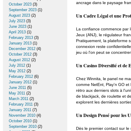
ancrage dans le paysage fran
October 2023
(3)
September 2023
(1)
Un Cadre Légal et une Prot
August 2023
(2)
July 2023
(3)
June 2023
(1)
La confiance commence par le 
April 2013
(1)
Jeux (ANJ), le régulateur fran
February 2013
(3)
Pratiquement, la plateforme 
January 2013
(1)
connexion reste confidentiell
December 2012
(4)
jeu où l'on peut se concentrer 
October 2012
(3)
August 2012
(2)
Un Casino Diversifié et de 
July 2012
(1)
May 2012
(2)
February 2012
(6)
Chez Winnita, le panel ne ma
January 2012
(1)
comme NetEnt, Play'n GO et P
June 2011
(5)
rétro aux derniers slots à l'u
May 2011
(2)
de blackjack, de roulette et d
March 2011
(2)
explorent les dernières sorti
February 2011
(3)
January 2011
(7)
Un Design Pensé pour les Ut
November 2010
(4)
October 2010
(1)
September 2010
(2)
Dès le premier contact sur le 