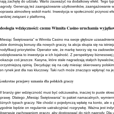
mają zachętę do udziału. Warto zauważyć na dodatkowy efekt. Tego typ
nagrody. Generują też zaangażowanie użytkowników, zaangażowanie w k
poprawia atmosferę wokół marki. Inwestycja w społeczność przynosi efe
bardziej związani z platformą.
Ideologia wdzięczności: czemu Winnita Casino uruchamia wyjątk
„Miesiąc Świętowania” w Winnita Casino ma swoje głębsze uzasadnienie
gdzie dominują bonusy dla nowych graczy, ta akcja skupia się na istniej
modyfikacji priorytetów. Operator wie, że markę tworzy się na zadowolen
podziękowania to inwestycja w ich lojalność. Z perspektywy biznesowej 
pokazuje coś jeszcze. Kasyna, które stale nagradzają stałych bywalc
korzystniejszą opinią. Decydując się na cały miesiąc skierowany polsk
ten rynek jest dla nas kluczowy. Taki ruch może znacząco wpłynąć na je
Konkretne przejawy uznania dla polskich graczy
W branży gier wdzięczność musi być odczuwalna, inaczej to puste słowa
sprawę. Dlatego „Miesiąc Świętowania” to pakiet namacalnych, wymiern
różnych typach graczy. Nie chodzi o pojedynczą wpłatę na konto, ale o
tygodnie będzie on regularnie uatrakcyjniać rozgrywkę. Ważna jest indy
obserwuje zachowaniom graczy, aby dostosować do nich nagrody. Dla u