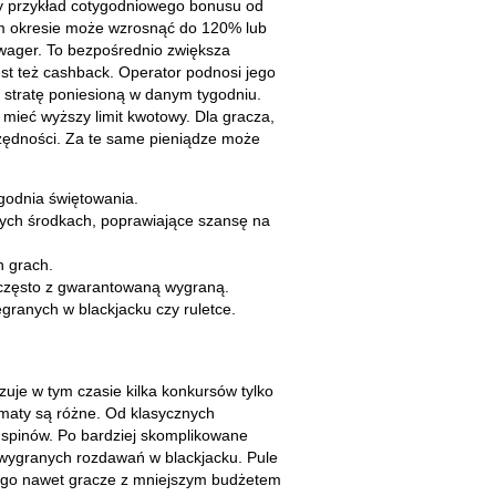
my przykład cotygodniowego bonusu od
m okresie może wzrosnąć do 120% lub
wager. To bezpośrednio zwiększa
st też cashback. Operator podnosi jego
stratę poniesioną w danym tygodniu.
mieć wyższy limit kwotowy. Dla gracza,
czędności. Za te same pieniądze może
godnia świętowania.
ych środkach, poprawiające szansę na
h grach.
 często z gwarantowaną wygraną.
egranych w blackjacku czy ruletce.
zuje w tym czasie kilka konkursów tylko
rmaty są różne. Od klasycznych
 spinów. Po bardziej skomplikowane
y wygranych rozdawań w blackjacku. Pule
atego nawet gracze z mniejszym budżetem