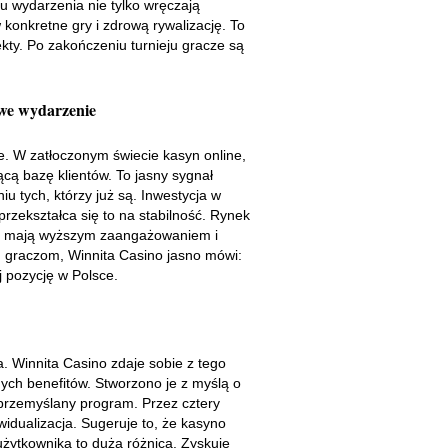
u wydarzenia nie tylko wręczają
onkretne gry i zdrową rywalizację. To
kty. Po zakończeniu turnieju gracze są
owe wydarzenie
. W zatłoczonym świecie kasyn online,
ącą bazę klientów. To jasny sygnał
iu tych, którzy już są. Inwestycja w
przekształca się to na stabilność. Rynek
ów, mają wyższym zaangażowaniem i
im graczom, Winnita Casino jasno mówi:
j pozycję w Polsce.
. Winnita Casino zdaje sobie z tego
ych benefitów. Stworzono je z myślą o
 przemyślany program. Przez cztery
widualizacja. Sugeruje to, że kasyno
żytkownika to duża różnica. Zyskuje