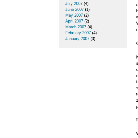
July 2007
(4)
June 2007
(1)
May 2007
(2)
April 2007
(2)
March 2007
(4)
February 2007
(4)
January 2007
(3)