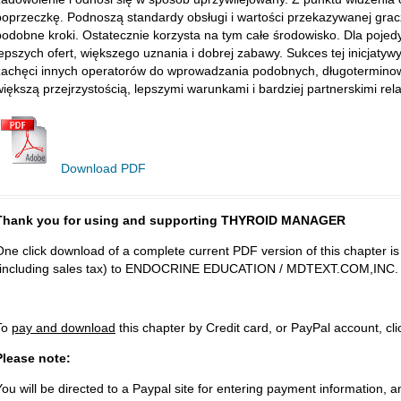
poprzeczkę. Podnoszą standardy obsługi i wartości przekazywanej gra
podobne kroki. Ostatecznie korzysta na tym całe środowisko. Dla pojed
lepszych ofert, większego uznania i dobrej zabawy. Sukces tej inicja
zachęci innych operatorów do wprowadzania podobnych, długotermino
większą przejrzystością, lepszymi warunkami i bardziej partnerskimi re
Download PDF
Thank you for using and supporting THYROID MANAGER
One click download of a complete current PDF version of this chapter i
(including sales tax) to ENDOCRINE EDUCATION / MDTEXT.COM,INC.
To
pay and download
this chapter by Credit card, or PayPal account, cl
Please note:
You will be directed to a Paypal site for entering payment information, a