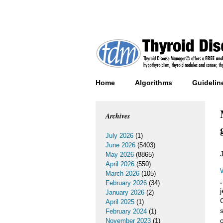
Home
Algorithms
Guidelin
Archives
July 2026
(1)
June 2026
(5403)
May 2026
(8865)
April 2026
(550)
March 2026
(105)
February 2026
(34)
January 2026
(2)
April 2025
(1)
February 2024
(1)
November 2023
(1)