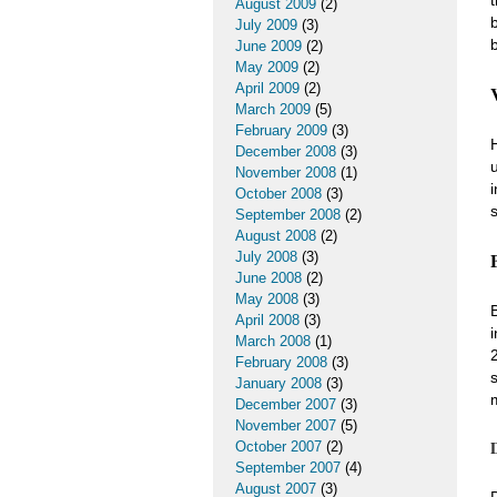
August 2009
(2)
July 2009
(3)
June 2009
(2)
May 2009
(2)
April 2009
(2)
March 2009
(5)
February 2009
(3)
December 2008
(3)
November 2008
(1)
i
October 2008
(3)
s
September 2008
(2)
August 2008
(2)
July 2008
(3)
June 2008
(2)
May 2008
(3)
April 2008
(3)
March 2008
(1)
February 2008
(3)
January 2008
(3)
December 2007
(3)
November 2007
(5)
October 2007
(2)
September 2007
(4)
August 2007
(3)