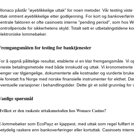
Wonaco påstår "øyeblikkelige uttak" for noen metoder. Vår testing viste
uttak omtrent øyeblikkelige etter godkjenning. For kort og bankoverføri
sentrale faktoren er ofte casinoets interne "pending period", som hos Wo
kontrollperiode for sikkerhetens skyld. Totalt sett er utbetalingstidene k
elektroniske lommebøker.
Fremgangsmåten for testing for banktjenester
For å oppnå pålitelige resultat, etablerte vi en klar fremgangsmåte. Vi op
eneste betalingsmetode med både innskudd og uttak. Vi kronometrerte tide
penger var tilgjengelige, dokumenterte alle kostnader og vurderte bruk
ble foretatt fra Norge med norske finansielle instrumenter for ekthet. Da
eventuelle variasjoner i behandlingstider. Dette gir et solid grunnlag for
Vanlige spørsmål
Hvilket er den raskeste uttaksmetoden hos Wonaco Casino?
E-lommebøker som EcoPayz er kjappest, med uttak som regel fullført in
betydelig raskere enn bankoverføringer eller kortuttak. Casinoets inter