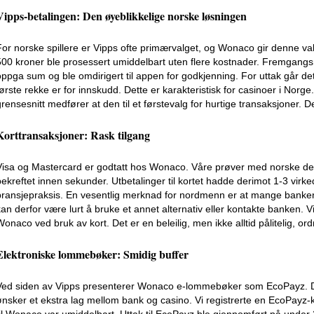
Vipps-betalingen: Den øyeblikkelige norske løsningen
For norske spillere er Vipps ofte primærvalget, og Wonaco gir denne va
500 kroner ble prosessert umiddelbart uten flere kostnader. Fremgangsm
oppga sum og ble omdirigert til appen for godkjenning. For uttak går de
første rekke er for innskudd. Dette er karakteristisk for casinoer i Norg
grensesnitt medfører at den til et førstevalg for hurtige transaksjoner. D
Korttransaksjoner: Rask tilgang
Visa og Mastercard er godtatt hos Wonaco. Våre prøver med norske debe
bekreftet innen sekunder. Utbetalinger til kortet hadde derimot 1-3 vir
bransjepraksis. En vesentlig merknad for nordmenn er at mange banker
kan derfor være lurt å bruke et annet alternativ eller kontakte banken. V
Wonaco ved bruk av kort. Det er en beleilig, men ikke alltid pålitelig, ord
Elektroniske lommebøker: Smidig buffer
Ved siden av Vipps presenterer Wonaco e-lommebøker som EcoPayz. Dett
ønsker et ekstra lag mellom bank og casino. Vi registrerte en EcoPayz-k