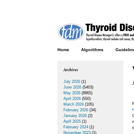
Home
Algorithms
Guidelin
Archives
July 2026
(1)
June 2026
(5403)
May 2026
(8865)
April 2026
(550)
F
March 2026
(105)
February 2026
(34)
January 2026
(2)
April 2025
(1)
February 2024
(1)
November 2023
(1)