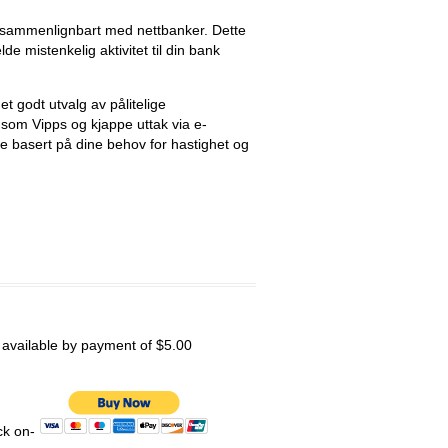
, sammenlignbart med nettbanker. Dette
de mistenkelig aktivitet til din bank
t godt utvalg av pålitelige
 som Vipps og kjappe uttak via e-
 basert på dine behov for hastighet og
s available by payment of $5.00
ick on-