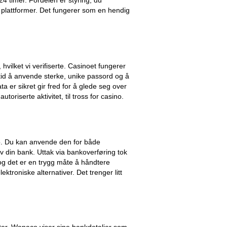
4 timer. Fordelen er styring; du
plattformer. Det fungerer som en hendig
ilket vi verifiserte. Casinoet fungerer
ltid å anvende sterke, unike passord og å
ata er sikret gir fred for å glede seg over
oriserte aktivitet, til tross for casino.
o. Du kan anvende den for både
v din bank. Uttak via bankoverføring tok
 og det er en trygg måte å håndtere
troniske alternativer. Det trenger litt