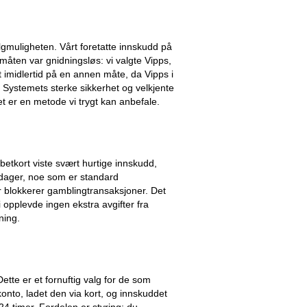
lgmuligheten. Vårt foretatte innskudd på
åten var gnidningsløs: vi valgte Vipps,
t imidlertid på en annen måte, da Vipps i
e. Systemets sterke sikkerhet og velkjente
et er en metode vi trygt kan anbefale.
tkort viste svært hurtige innskudd,
kedager, noe som er standard
 blokkerer gamblingtransaksjoner. Det
i opplevde ingen ekstra avgifter fra
ning.
e er et fornuftig valg for de som
onto, ladet den via kort, og innskuddet