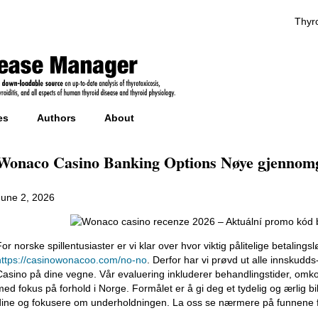
Thyro
es
Authors
About
Wonaco Casino Banking Options Nøye gjennomg
June 2, 2026
or norske spillentusiaster er vi klar over hvor viktig pålitelige betalings
https://casinowonacoo.com/no-no
. Derfor har vi prøvd ut alle innskud
Casino på dine vegne. Vår evaluering inkluderer behandlingstider, omko
med fokus på forhold i Norge. Formålet er å gi deg et tydelig og ærlig 
dine og fokusere om underholdningen. La oss se nærmere på funnene fra