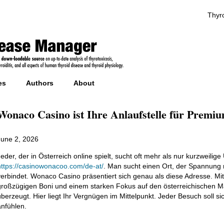
Thyro
es
Authors
About
Wonaco Casino ist Ihre Anlaufstelle für Premiu
June 2, 2026
Jeder, der in Österreich online spielt, sucht oft mehr als nur kurzweilig
https://casinowonacoo.com/de-at/
. Man sucht einen Ort, der Spannung m
verbindet. Wonaco Casino präsentiert sich genau als diese Adresse. M
großzügigen Boni und einem starken Fokus auf den österreichischen Ma
überzeugt. Hier liegt Ihr Vergnügen im Mittelpunkt. Jeder Besuch soll s
anfühlen.