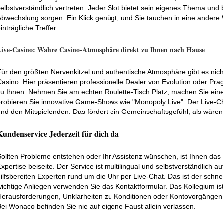
selbstverständlich vertreten. Jeder Slot bietet sein eigenes Thema und 
Abwechslung sorgen. Ein Klick genügt, und Sie tauchen in eine andere W
inträgliche Treffer.
Live-Casino: Wahre Casino-Atmosphäre direkt zu Ihnen nach Hause
Für den größten Nervenkitzel und authentische Atmosphäre gibt es nic
Casino. Hier präsentieren professionelle Dealer von Evolution oder Pr
zu Ihnen. Nehmen Sie am echten Roulette-Tisch Platz, machen Sie ein
probieren Sie innovative Game-Shows wie "Monopoly Live". Der Live-Cha
und den Mitspielenden. Das fördert ein Gemeinschaftsgefühl, als wären 
Kundenservice Jederzeit für dich da
Sollten Probleme entstehen oder Ihr Assistenz wünschen, ist Ihnen d
Expertise beiseite. Der Service ist multilingual und selbstverständlich a
hilfsbereiten Experten rund um die Uhr per Live-Chat. Das ist der schnel
wichtige Anliegen verwenden Sie das Kontaktformular. Das Kollegium ist
Herausforderungen, Unklarheiten zu Konditionen oder Kontovorgängen sc
Bei Wonaco befinden Sie nie auf eigene Faust allein verlassen.