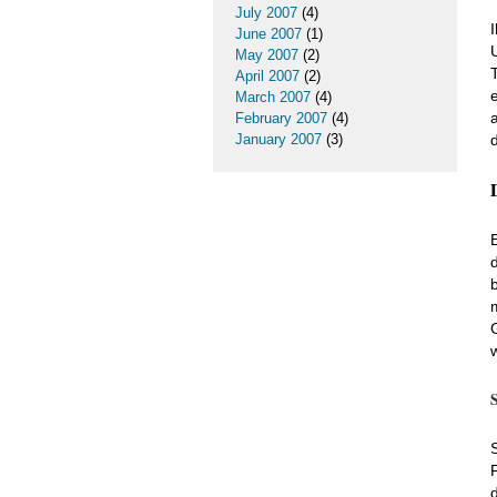
July 2007
(4)
June 2007
(1)
May 2007
(2)
April 2007
(2)
March 2007
(4)
February 2007
(4)
January 2007
(3)