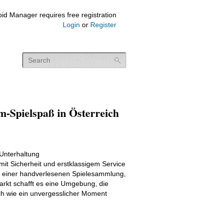
id Manager requires free registration
Login
or
Register
m-Spielspaß in Österreich
e Unterhaltung
it Sicherheit und erstklassigem Service
it einer handverlesenen Spielesammlung,
rkt schafft es eine Umgebung, die
ich wie ein unvergesslicher Moment