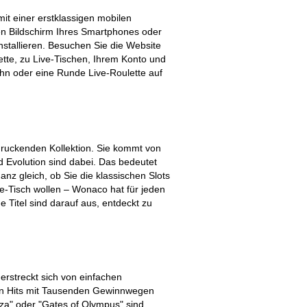
mit einer erstklassigen mobilen
 den Bildschirm Ihres Smartphones oder
nstallieren. Besuchen Sie die Website
lette, zu Live-Tischen, Ihrem Konto und
Bahn oder eine Runde Live-Roulette auf
ndruckenden Kollektion. Sie kommt von
 Evolution sind dabei. Das bedeutet
nz gleich, ob Sie die klassischen Slots
ve-Tisch wollen – Wonaco hat für jeden
 Titel sind darauf aus, entdeckt zu
rstreckt sich von einfachen
en Hits mit Tausenden Gewinnwegen
za" oder "Gates of Olympus" sind