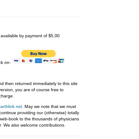
s available by payment of $5.00
ick on-
nd then returned immediately to this site
ersion, you are of course free to
 charge.
rthlink.net
. May we note that we must
ntinue providing our (otherwise) totally
 web-book to the thousands of physicians
r. We also welcome contributions.