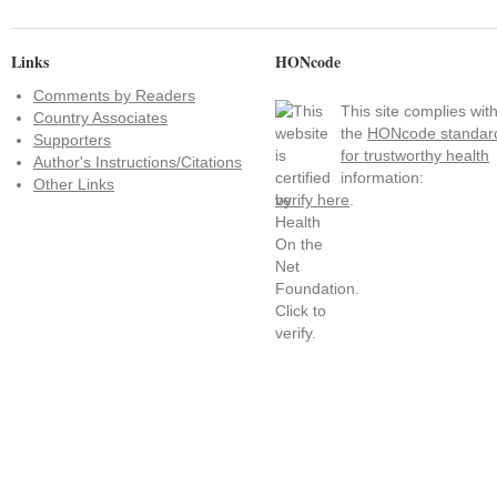
Links
HONcode
Comments by Readers
This site complies wit
Country Associates
the
HONcode standar
Supporters
for trustworthy health
Author's Instructions/Citations
information:
Other Links
verify here
.