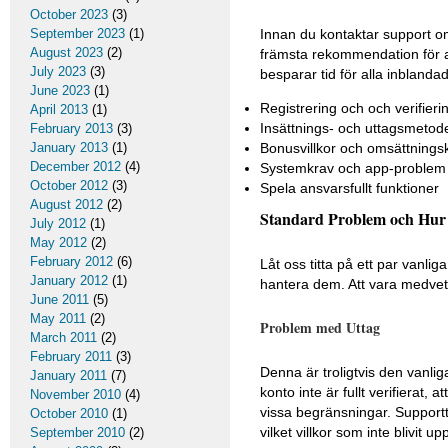
October 2023
(3)
September 2023
(1)
Innan du kontaktar support ome
August 2023
(2)
främsta rekommendation för at
July 2023
(3)
besparar tid för alla inblanda
June 2023
(1)
Registrering och och verifier
April 2013
(1)
Insättnings- och uttagsmetod
February 2013
(3)
January 2013
(1)
Bonusvillkor och omsättnings
December 2012
(4)
Systemkrav och app-problem
October 2012
(3)
Spela ansvarsfullt funktioner
August 2012
(2)
Standard Problem och Hur
July 2012
(1)
May 2012
(2)
February 2012
(6)
Låt oss titta på ett par vanli
January 2012
(1)
hantera dem. Att vara medvet
June 2011
(5)
May 2011
(2)
Problem med Uttag
March 2011
(2)
February 2011
(3)
Denna är troligtvis den vanlig
January 2011
(7)
konto inte är fullt verifierat,
November 2010
(4)
vissa begränsningar. Supportt
October 2010
(1)
vilket villkor som inte blivit
September 2010
(2)