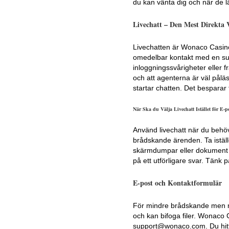
du kan vänta dig och när de l
Livechatt – Den Mest Direkta V
Livechatten är Wonaco Casinos
omedelbar kontakt med en sup
inloggningssvårigheter eller 
och att agenterna är väl pålä
startar chatten. Det besparar t
När Ska du Välja Livechatt Istället för E-p
Använd livechatt när du behöve
brådskande ärenden. Ta istäl
skärmdumpar eller dokument (s
på ett utförligare svar. Tänk 
E-post och Kontaktformulär
För mindre brådskande men mer
och kan bifoga filer. Wonaco 
support@wonaco.com. Du hitta