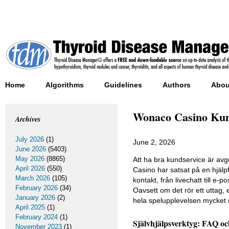
Home
Algorithms
Guidelines
Authors
Abou
Wonaco Casino Kunds
Archives
July 2026
(1)
June 2, 2026
June 2026
(5403)
May 2026
(8865)
Att ha bra kundservice är av
April 2026
(550)
Casino har satsat på en hjälpfu
March 2026
(105)
kontakt, från livechatt till e-
February 2026
(34)
Oavsett om det rör ett uttag,
January 2026
(2)
hela spelupplevelsen mycket 
April 2025
(1)
February 2024
(1)
Självhjälpsverktyg: FAQ o
November 2023
(1)