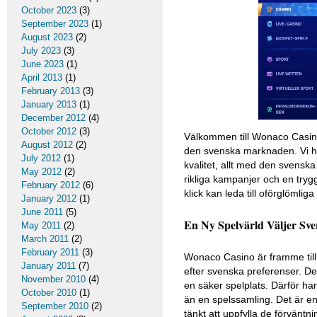
October 2023
(3)
September 2023
(1)
August 2023
(2)
July 2023
(3)
June 2023
(1)
April 2013
(1)
February 2013
(3)
January 2013
(1)
December 2012
(4)
October 2012
(3)
Välkommen till Wonaco Casi
August 2012
(2)
den svenska marknaden. Vi h
July 2012
(1)
kvalitet, allt med den svensk
May 2012
(2)
rikliga kampanjer och en trygg 
February 2012
(6)
klick kan leda till oförglömlig
January 2012
(1)
June 2011
(5)
En Ny Spelvärld Väljer Sve
May 2011
(2)
March 2011
(2)
February 2011
(3)
Wonaco Casino är framme till 
January 2011
(7)
efter svenska preferenser. De
November 2010
(4)
en säker spelplats. Därför ha
October 2010
(1)
än en spelssamling. Det är en
September 2010
(2)
tänkt att uppfylla de förväntn