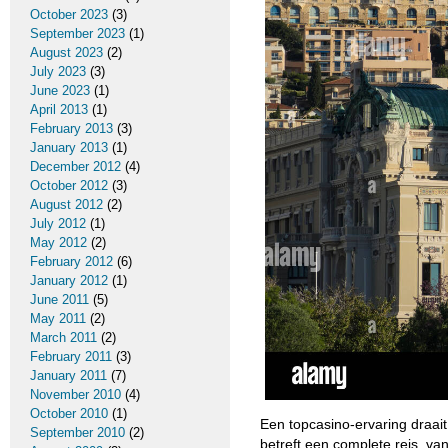
October 2023
(3)
September 2023
(1)
August 2023
(2)
July 2023
(3)
June 2023
(1)
April 2013
(1)
February 2013
(3)
January 2013
(1)
December 2012
(4)
October 2012
(3)
August 2012
(2)
July 2012
(1)
May 2012
(2)
February 2012
(6)
January 2012
(1)
June 2011
(5)
May 2011
(2)
March 2011
(2)
February 2011
(3)
January 2011
(7)
November 2010
(4)
October 2010
(1)
Een topcasino-ervaring draai
September 2010
(2)
betreft een complete reis, vanu