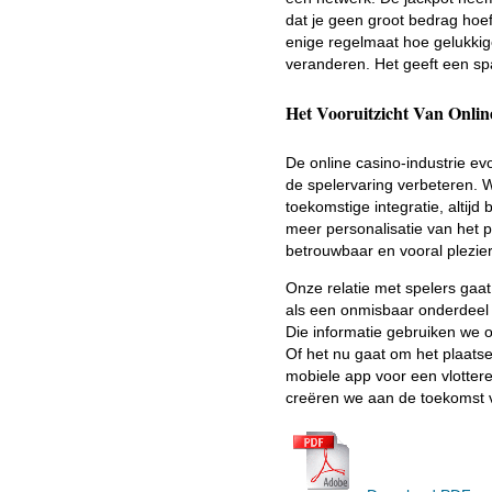
dat je geen groot bedrag hoef
enige regelmaat hoe gelukkige
veranderen. Het geeft een s
Het Vooruitzicht Van Onlin
De online casino-industrie e
de spelervaring verbeteren. 
toekomstige integratie, altij
meer personalisatie van het pl
betrouwbaar en vooral plezier
Onze relatie met spelers ga
als een onmisbaar onderdeel v
Die informatie gebruiken we 
Of het nu gaat om het plaatse
mobiele app voor een vlotter
creëren we aan de toekomst