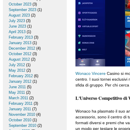
October 2023
(3)
September 2023
(1)
August 2023
(2)
July 2023
(3)
June 2023
(1)
April 2013
(1)
February 2013
(3)
January 2013
(1)
December 2012
(4)
October 2012
(3)
August 2012
(2)
July 2012
(1)
May 2012
(2)
Wonaco Vincere
Casino si mos
February 2012
(6)
centro. I suoi tornei esclusiv
January 2012
(1)
sfida di gruppo. Per chi cerca
June 2011
(5)
May 2011
(2)
L'Universo Competitivo di
March 2011
(2)
February 2011
(3)
January 2011
(7)
Wonaco ha plasmato il suo amb
November 2010
(4)
accessorio, sono il centro di 
October 2010
(1)
formati diversi e premi che va
September 2010
(2)
un modo per testare le propri