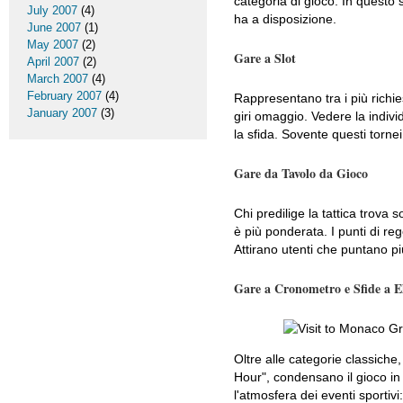
categoria di gioco. In questo
July 2007
(4)
ha a disposizione.
June 2007
(1)
May 2007
(2)
Gare a Slot
April 2007
(2)
March 2007
(4)
February 2007
(4)
Rappresentano tra i più richie
January 2007
(3)
giri omaggio. Vedere la indivi
la sfida. Sovente questi torne
Gare da Tavolo da Gioco
Chi predilige la tattica trova 
è più ponderata. I punti di rego
Attirano utenti che puntano pi
Gare a Cronometro e Sfide a E
Oltre alle categorie classiche
Hour", condensano il gioco in
l'atmosfera dei eventi sportiv