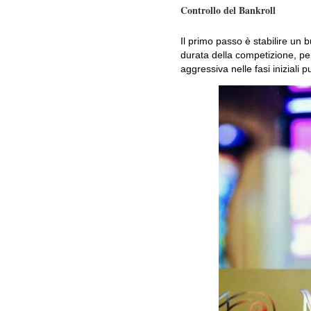
Controllo del Bankroll
Il primo passo è stabilire un 
durata della competizione, per
aggressiva nelle fasi iniziali 