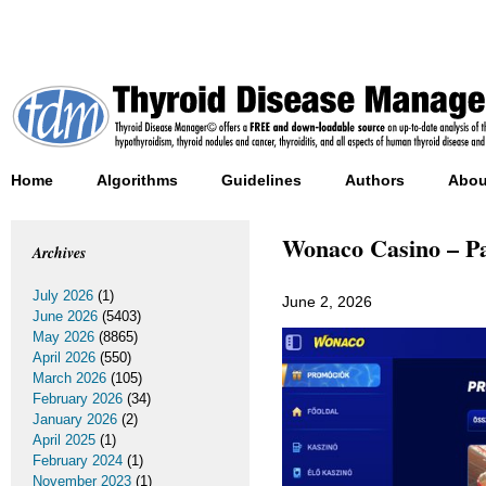
Home
Algorithms
Guidelines
Authors
Abou
Wonaco Casino – Par
Archives
July 2026
(1)
June 2, 2026
June 2026
(5403)
May 2026
(8865)
April 2026
(550)
March 2026
(105)
February 2026
(34)
January 2026
(2)
April 2025
(1)
February 2024
(1)
November 2023
(1)