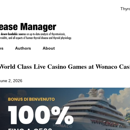
Thyro
es
Authors
About
World Class Live Casino Games at Wonaco Casi
June 2, 2026