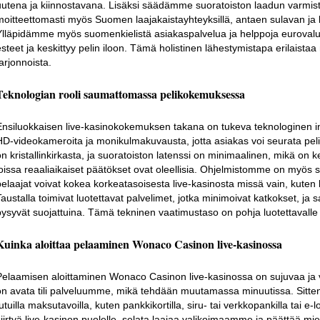
uutena ja kiinnostavana. Lisäksi säädämme suoratoiston laadun varmi
moitteettomasti myös Suomen laajakaistayhteyksillä, antaen sulavan 
Ylläpidämme myös suomenkielistä asiakaspalvelua ja helppoja eurovaluu
esteet ja keskittyy pelin iloon. Tämä holistinen lähestymistapa erilaistaa 
arjonnoista.
Teknologian rooli saumattomassa pelikokemuksessa
Ensiluokkaisen live-kasinokokemuksen takana on tukeva teknologinen in
HD-videokameroita ja monikulmakuvausta, jotta asiakas voi seurata peli
on kristallinkirkasta, ja suoratoiston latenssi on minimaalinen, mikä on k
joissa reaaliaikaiset päätökset ovat oleellisia. Ohjelmistomme on myös suun
pelaajat voivat kokea korkeatasoisesta live-kasinosta missä vain, kuten 
austalla toimivat luotettavat palvelimet, jotka minimoivat katkokset, ja sa
pysyvät suojattuina. Tämä tekninen vaatimustaso on pohja luotettavalle ja
Kuinka aloittaa pelaaminen Wonaco Casinon live-kasinossa
Pelaamisen aloittaminen Wonaco Casinon live-kasinossa on sujuvaa ja 
on avata tili palveluumme, mikä tehdään muutamassa minuutissa. Sitten
utuilla maksutavoilla, kuten pankkikortilla, siru- tai verkkopankilla tai e-l
siirtyä live-kasinon puolelle, selata laajaa valikoimaamme ja päättää m