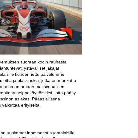
kokemuksen suoraan kodin rauhasta
ntuntevat, ystävälliset jakajat
laisille kohdennettu palvelumme
rulettiä ja blackjackiä, jotka on muokattu
mme aina antamaan maksimaalisen
itetty helppokäyttöiseksi, jotta pääsy
kasinon asiakas. Pääasiallisena
aikuttaa erityiseltä.
an uusimmat innovaatiot suomalaisille