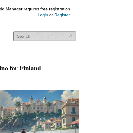
id Manager requires free registration
Login
or
Register
no for Finland