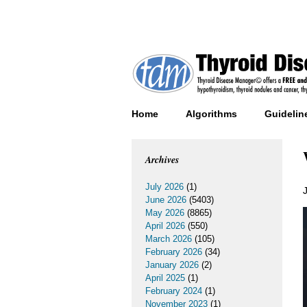
Home
Algorithms
Guidelin
Archives
July 2026
(1)
June 2026
(5403)
May 2026
(8865)
April 2026
(550)
March 2026
(105)
February 2026
(34)
January 2026
(2)
April 2025
(1)
February 2024
(1)
November 2023
(1)