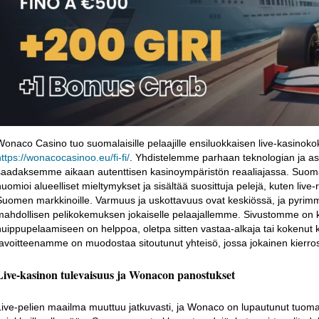
Wonaco Casino tuo suomalaisille pelaajille ensiluokkaisen live-kasino
https://wonacocasinoo.eu/fi-fi/
. Yhdistelemme parhaan teknologian ja asia
saadaksemme aikaan autenttisen kasinoympäristön reaaliajassa. Suoma
uomioi alueelliset mieltymykset ja sisältää suosittuja pelejä, kuten live-
Suomen markkinoille. Varmuus ja uskottavuus ovat keskiössä, ja pyri
mahdollisen pelikokemuksen jokaiselle pelaajallemme. Sivustomme on keh
huippupelaamiseen on helppoa, oletpa sitten vastaa-alkaja tai kokenut 
tavoitteenamme on muodostaa sitoutunut yhteisö, jossa jokainen kierros v
Live-kasinon tulevaisuus ja Wonacon panostukset
Live-pelien maailma muuttuu jatkuvasti, ja Wonaco on lupautunut tuoma