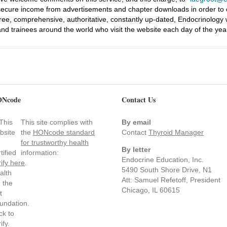
secure income from advertisements and chapter downloads in order to co
free, comprehensive, authoritative, constantly up-dated, Endocrinology
and trainees around the world who visit the website each day of the yea
Ncode
Contact Us
This site complies with
By email
the
HONcode standard
Contact
Thyroid Manager
for trustworthy health
By letter
information:
Endocrine Education, Inc.
rify here
.
5490 South Shore Drive, N1
Att: Samuel Refetoff, President
Chicago, IL 60615