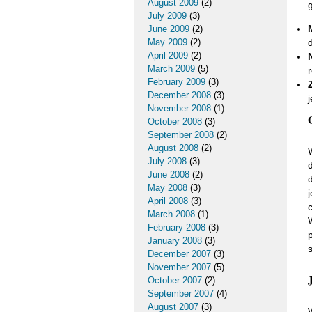
August 2009
(2)
July 2009
(3)
June 2009
(2)
May 2009
(2)
April 2009
(2)
March 2009
(5)
February 2009
(3)
December 2008
(3)
j
November 2008
(1)
October 2008
(3)
September 2008
(2)
August 2008
(2)
July 2008
(3)
June 2008
(2)
May 2008
(3)
April 2008
(3)
March 2008
(1)
February 2008
(3)
January 2008
(3)
December 2007
(3)
November 2007
(5)
October 2007
(2)
September 2007
(4)
August 2007
(3)