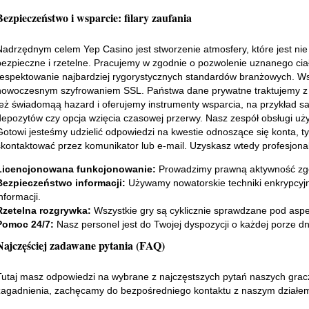
Bezpieczeństwo i wsparcie: filary zaufania
Nadrzędnym celem Yep Casino jest stworzenie atmosfery, które jest nie 
bezpieczne i rzetelne. Pracujemy w zgodnie o pozwolenie uznanego cia
respektowanie najbardziej rygorystycznych standardów branżowych. Ws
nowoczesnym szyfrowaniem SSL. Państwa dane prywatne traktujemy 
też świadomąą hazard i oferujemy instrumenty wsparcia, na przykład s
depozytów czy opcja wzięcia czasowej przerwy. Nasz zespół obsługi uży
Gotowi jesteśmy udzielić odpowiedzi na kwestie odnoszące się konta, t
skontaktować przez komunikator lub e-mail. Uzyskasz wtedy profesjonal
Licencjonowana funkcjonowanie:
Prowadzimy prawną aktywność zgo
Bezpieczeństwo informacji:
Używamy nowatorskie techniki enkrypcyjn
nformacji.
Rzetelna rozgrywka:
Wszystkie gry są cyklicznie sprawdzane pod aspek
Pomoc 24/7:
Nasz personel jest do Twojej dyspozycji o każdej porze dni
Najczęściej zadawane pytania (FAQ)
Tutaj masz odpowiedzi na wybrane z najczęstszych pytań naszych gracz
zagadnienia, zachęcamy do bezpośredniego kontaktu z naszym działem 