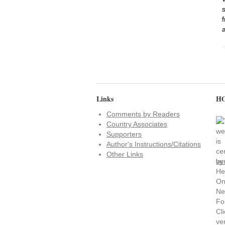
Links
HO
Comments by Readers
Country Associates
Supporters
Author's Instructions/Citations
Other Links
ve