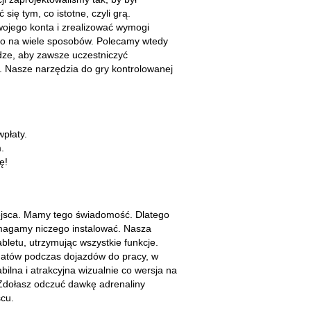
się tym, co istotne, czyli grą.
jego konta i zrealizować wymogi
nto na wiele sposobów. Polecamy wtedy
adze, aby zawsze uczestniczyć
. Nasze narzędzia do gry kontrolowanej
wpłaty.
.
ę!
iejsca. Mamy tego świadomość. Dlatego
ymagamy niczego instalować. Nasza
bletu, utrzymując wszystkie funkcje.
omatów podczas dojazdów do pracy, w
ilna i atrakcyjna wizualnie co wersja na
Zdołasz odczuć dawkę adrenaliny
cu.