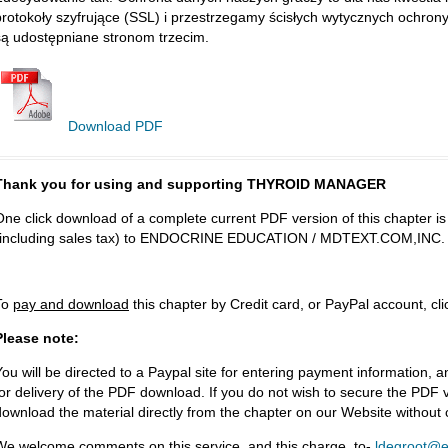
protokoły szyfrujące (SSL) i przestrzegamy ścisłych wytycznych ochro
są udostępniane stronom trzecim.
Download PDF
Thank you for using and supporting THYROID MANAGER
One click download of a complete current PDF version of this chapter i
(including sales tax) to ENDOCRINE EDUCATION / MDTEXT.COM,INC.
To
pay and download
this chapter by Credit card, or PayPal account, cl
Please note:
You will be directed to a Paypal site for entering payment information, a
for delivery of the PDF download. If you do not wish to secure the PDF v
download the material directly from the chapter on our Website without
We welcome comments on this service, and this charge, to-
ldegroot@ea