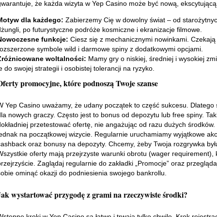
gwarantuje, że każda wizyta w Yep Casino może być nową, ekscytującą
Motyw dla każdego:
Zabierzemy Cię w dowolny świat – od starożytnych
dżungli, po futurystyczne podróże kosmiczne i ekranizacje filmowe.
Nowoczesne funkcje:
Ciesz się z mechanicznymi nowinkami. Czekają
rozszerzone symbole wild i darmowe spiny z dodatkowymi opcjami.
Zróżnicowane woltalności:
Mamy gry o niskiej, średniej i wysokiej zm
e do swojej strategii i osobistej tolerancji na ryzyko.
Oferty promocyjne, które podnoszą Twoje szanse
W Yep Casino uważamy, że udany początek to część sukcesu. Dlatego s
dla nowych graczy. Często jest to bonus od depozytu lub free spiny. Tak
dokładniej przetestować ofertę, nie angażując od razu dużych środków.
jednak na początkowej wizycie. Regularnie uruchamiamy wyjątkowe akc
cashback oraz bonusy na depozyty. Chcemy, żeby Twoja rozgrywka był
Wszystkie oferty mają przejrzyste warunki obrotu (wager requirement),
przejrzyście. Zaglądaj regularnie do zakładki „Promocje” oraz przegląd
sobie ominąć okazji do podniesienia swojego bankrollu.
Jak wystartować przygodę z grami na rzeczywiste środki?
Wstępne kroki w Yep Casino są łatwe i trwają tylko chwilę. Krok rejestrac