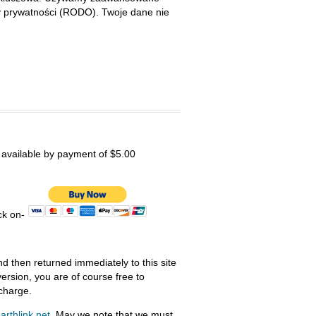
ny prywatności (RODO). Twoje dane nie
s available by payment of $5.00
ick on-
nd then returned immediately to this site
ersion, you are of course free to
 charge.
rthlink.net
. May we note that we must