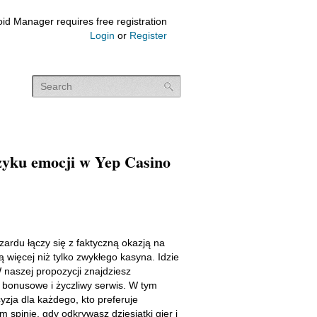
id Manager requires free registration
Login
or
Register
zyku emocji w Yep Casino
zardu łączy się z faktyczną okazją na
ą więcej niż tylko zwykłego kasyna. Idzie
naszej propozycji znajdziesz
 bonusowe i życzliwy serwis. W tym
yzja dla każdego, kto preferuje
 spinie, gdy odkrywasz dziesiątki gier i