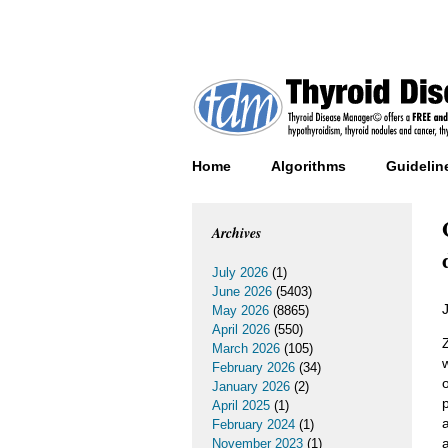
Home
Algorithms
Guidelin
Archives
July 2026
(1)
June 2026
(5403)
May 2026
(8865)
April 2026
(550)
March 2026
(105)
February 2026
(34)
January 2026
(2)
April 2025
(1)
February 2024
(1)
November 2023
(1)