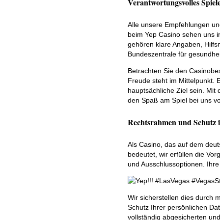
Verantwortungsvolles Spiele
Alle unsere Empfehlungen und
beim Yep Casino sehen uns in
gehören klare Angaben, Hilfsm
Bundeszentrale für gesundheit
Betrachten Sie den Casinobesuc
Freude steht im Mittelpunkt. 
hauptsächliche Ziel sein. Mit
den Spaß am Spiel bei uns vo
Rechtsrahmen und Schutz 
Als Casino, das auf dem deut
bedeutet, wir erfüllen die Vo
und Ausschlussoptionen. Ihre 
Wir sicherstellen dies durch
Schutz Ihrer persönlichen Dat
vollständig abgesicherten un