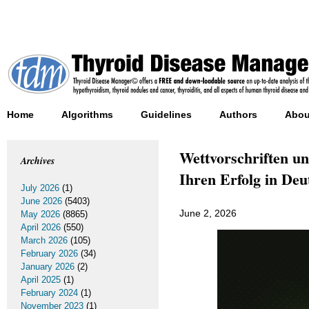
Home
Algorithms
Guidelines
Authors
Abou
Wettvorschriften un
Archives
Ihren Erfolg in Deu
July 2026
(1)
June 2026
(5403)
June 2, 2026
May 2026
(8865)
April 2026
(550)
March 2026
(105)
February 2026
(34)
January 2026
(2)
April 2025
(1)
February 2024
(1)
November 2023
(1)