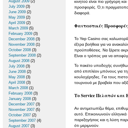
August 2009
(2)
κινητού είναι πιο γρήγορη κα
July 2009
(3)
προσφορές. Ό,τι πραγματοποιε
June 2009
(2)
διαφορά.
May 2009
(2)
April 2009
(2)
Φανταστικές Προσφορές 
March 2009
(5)
February 2009
(3)
Το Yep Casino σας καλωσορίζ
December 2008
(3)
έξτρα βοήθεια για να ανακαλύ
November 2008
(1)
October 2008
(3)
προϋποθέσεις. Να ξέρετε ακρι
September 2008
(2)
Είναι ο τρόπος για να αποφύγ
August 2008
(2)
Το πακέτο υποδοχής συνήθως 
July 2008
(3)
από επιπλέον μπόνους για τη 
June 2008
(2)
κουλοχέρηδες. Για τους πιστ
May 2008
(3)
April 2008
(3)
τουρνουά με βραβεία που αξί
March 2008
(1)
February 2008
(3)
Το Service Πελατών και
January 2008
(3)
December 2007
(3)
Αν αντιμετωπίζω θέμα, επιθυμ
November 2007
(5)
αυτό. Επικοινωνούν ελληνικά 
October 2007
(2)
παρεξηγήσεις και η λύση παρέ
September 2007
(4)
ότι μεριμνούν.
August 2007
(3)