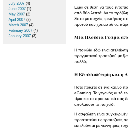
July 2007
(4)
Είμαι σε θέση να τους εντοπί
June 2007
(1)
από δύο λεπτά. Αν το πρόβλημ
May 2007
(2)
λίστα με συχνές ερωτήσεις στ
April 2007
(2)
προτού καν χρειαστώ να πάρω
March 2007
(4)
February 2007
(4)
January 2007
(3)
Μία Πλούσια Γκάμα από
Η ποικιλία εδώ είναι ατελείωτ
πραγματικού τραπεζιού με ζων
πολλές
Η Εξουσιοδότηση και η 
Ποτέ παίζετε σε ένα καζίνο πρ
eGaming. Το γεγονός αυτό είνα
τίμια και τα προσωπικά σας
απολαύσω το παιχνίδι.
Η ασφάλιση είναι συγκεκριμέν
προστατεύει τις τραπεζικές σ
εκτελούνται με γεννήτριες τυχ