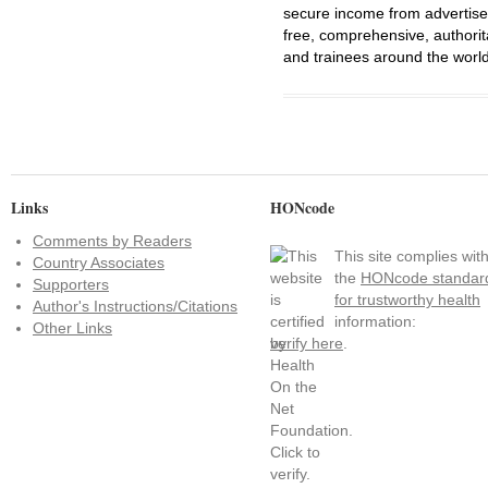
secure income from advertisem
free, comprehensive, authorit
and trainees around the world
Links
HONcode
Comments by Readers
This site complies wit
Country Associates
the
HONcode standar
Supporters
for trustworthy health
Author's Instructions/Citations
information:
Other Links
verify here
.