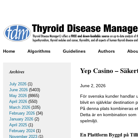
Home
Algorithms
Guidelines
Authors
Abou
Yep Casino – Säkert
Archives
July 2026
(1)
June 2, 2026
June 2026
(5403)
May 2026
(8865)
För svenska kunder handlar ur
April 2026
(550)
blivit en självklar destinatio
March 2026
(105)
På denna plats kombineras ett 
February 2026
(34)
Detta är en kombination som 
January 2026
(2)
spelmiljö.
April 2025
(1)
February 2024
(1)
En Plattform Byggd på Till
November 2023
(1)