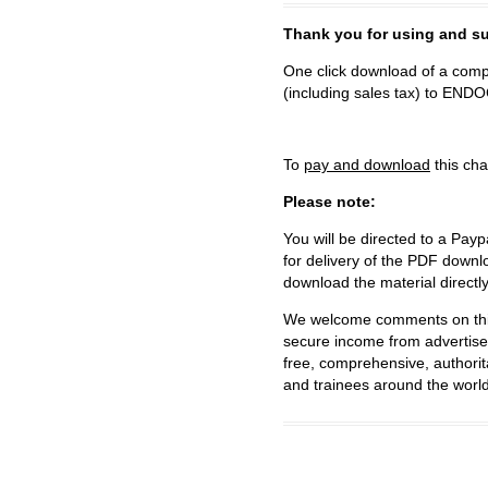
Thank you for using and
One click download of a compl
(including sales tax) to 
To
pay and download
this cha
Please note:
You will be directed to a Payp
for delivery of the PDF downl
download the material directl
We welcome comments on this 
secure income from advertisem
free, comprehensive, authorit
and trainees around the world