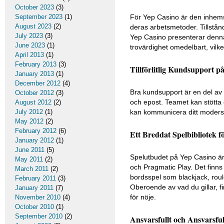
October 2023
(3)
September 2023
(1)
För Yep Casino är den inhemsk
August 2023
(2)
deras arbetsmetoder. Tillstån
July 2023
(3)
Yep Casino presenterar denna 
June 2023
(1)
trovärdighet omedelbart, vilke
April 2013
(1)
February 2013
(3)
Tillförlitlig Kundsupport p
January 2013
(1)
December 2012
(4)
Bra kundsupport är en del av 
October 2012
(3)
och epost. Teamet kan stötta 
August 2012
(2)
July 2012
(1)
kan kommunicera ditt modersm
May 2012
(2)
February 2012
(6)
Ett Breddat Spelbibliotek f
January 2012
(1)
June 2011
(5)
Spelutbudet på Yep Casino är 
May 2011
(2)
och Pragmatic Play. Det finns
March 2011
(2)
bordsspel som blackjack, roule
February 2011
(3)
Oberoende av vad du gillar, fin
January 2011
(7)
för nöje.
November 2010
(4)
October 2010
(1)
September 2010
(2)
Ansvarsfullt och Ansvarsful