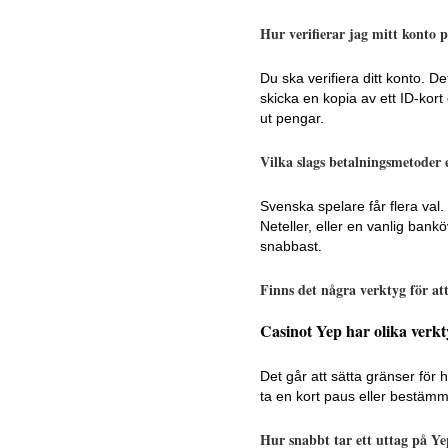
Hur verifierar jag mitt konto 
Du ska verifiera ditt konto. Det
skicka en kopia av ett ID-kor
ut pengar.
Vilka slags betalningsmetoder 
Svenska spelare får flera val
Neteller, eller en vanlig bankö
snabbast.
Finns det några verktyg för at
Casinot Yep har olika verkt
Det går att sätta gränser för
ta en kort paus eller bestämma
Hur snabbt tar ett uttag på Y