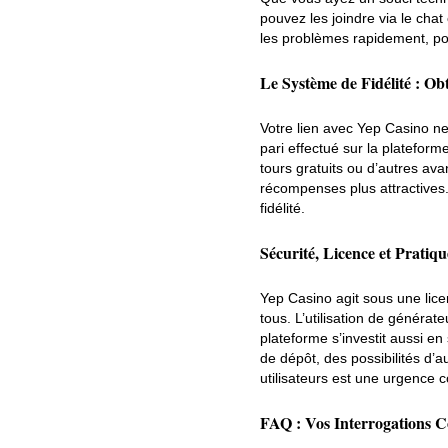
pouvez les joindre via le chat
les problèmes rapidement, pou
Le Système de Fidélité : Ob
Votre lien avec Yep Casino ne
pari effectué sur la platefor
tours gratuits ou d’autres ava
récompenses plus attractive
fidélité.
Sécurité, Licence et Pratiq
Yep Casino agit sous une licen
tous. L’utilisation de générat
plateforme s’investit aussi e
de dépôt, des possibilités d’
utilisateurs est une urgence c
FAQ : Vos Interrogations C