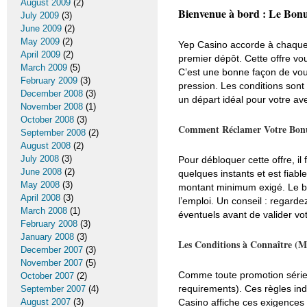
August 2009
(2)
Bienvenue à bord : Le Bon
July 2009
(3)
June 2009
(2)
May 2009
(2)
Yep Casino accorde à chaque 
April 2009
(2)
premier dépôt. Cette offre vou
March 2009
(5)
C’est une bonne façon de vous
February 2009
(3)
pression. Les conditions sont
December 2008
(3)
un départ idéal pour votre av
November 2008
(1)
October 2008
(3)
Comment Réclamer Votre Bonu
September 2008
(2)
August 2008
(2)
July 2008
(3)
Pour débloquer cette offre, il
June 2008
(2)
quelques instants et est fiabl
May 2008
(3)
montant minimum exigé. Le bo
April 2008
(3)
l’emploi. Un conseil : regarde
March 2008
(1)
éventuels avant de valider vot
February 2008
(3)
January 2008
(3)
Les Conditions à Connaître (M
December 2007
(3)
November 2007
(5)
Comme toute promotion sérieu
October 2007
(2)
requirements). Ces règles indi
September 2007
(4)
Casino affiche ces exigences de
August 2007
(3)