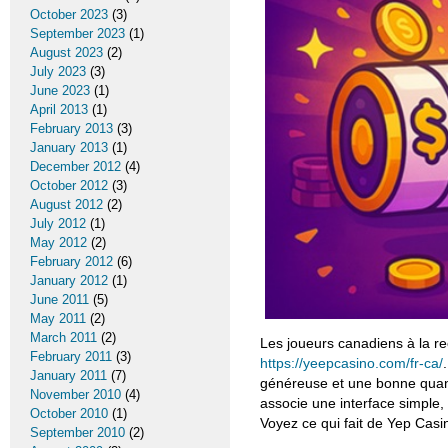
October 2023
(3)
September 2023
(1)
August 2023
(2)
July 2023
(3)
June 2023
(1)
April 2013
(1)
February 2013
(3)
January 2013
(1)
December 2012
(4)
October 2012
(3)
August 2012
(2)
July 2012
(1)
May 2012
(2)
February 2012
(6)
January 2012
(1)
June 2011
(5)
May 2011
(2)
March 2011
(2)
Les joueurs canadiens à la re
February 2011
(3)
https://yeepcasino.com/fr-ca/
January 2011
(7)
généreuse et une bonne quanti
November 2010
(4)
associe une interface simple, 
October 2010
(1)
Voyez ce qui fait de Yep Casi
September 2010
(2)