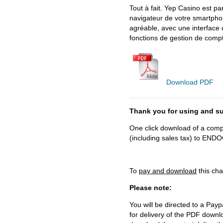
Tout à fait. Yep Casino est p
navigateur de votre smartphone
agréable, avec une interface c
fonctions de gestion de compt
Download PDF
Thank you for using and
One click download of a compl
(including sales tax) to 
To
pay and download
this cha
Please note:
You will be directed to a Payp
for delivery of the PDF downl