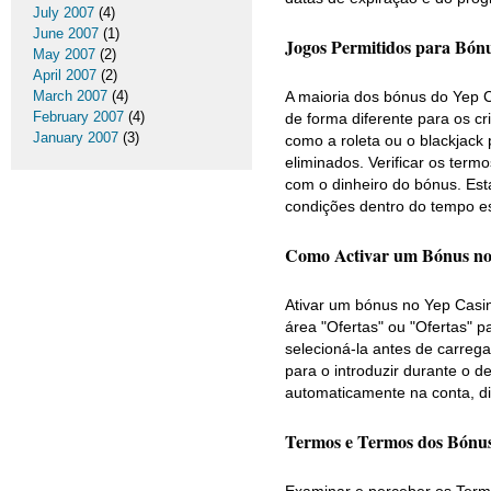
July 2007
(4)
June 2007
(1)
Jogos Permitidos para Bón
May 2007
(2)
April 2007
(2)
March 2007
(4)
A maioria dos bónus do Yep C
February 2007
(4)
de forma diferente para os c
January 2007
(3)
como a roleta ou o blackja
eliminados. Verificar os ter
com o dinheiro do bónus. Est
condições dentro do tempo es
Como Activar um Bónus no
Ativar um bónus no Yep Casino
área "Ofertas" ou "Ofertas" pa
selecioná-la antes de carreg
para o introduzir durante o d
automaticamente na conta, di
Termos e Termos dos Bónus