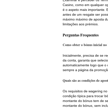
Examinar e perceber os Term
Casino, como em qualquer ope
é o aspeto mais importante.
antes de um resgate ser poss
máximo máximo de aposta dur
limitações aos prémios.
Perguntas Frequentes
Como obter o bónus inicial no
Inicialmente, precisa de se r
da conta, garanta que seleci
automaticamente logo que o d
sempre a página da promoçã
Quais são as condições de apos
Os requisitos de wagering 
condição típica para trocar b
montante do bónus tem de se
montante do bónus, sem inclu