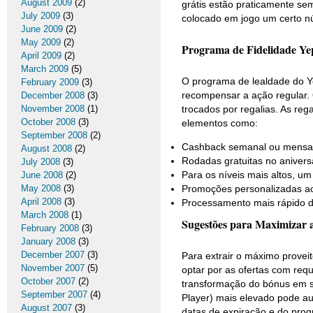
August 2009
(2)
grátis estão praticamente sem
July 2009
(3)
colocado em jogo um certo n
June 2009
(2)
May 2009
(2)
Programa de Fidelidade Ye
April 2009
(2)
March 2009
(5)
O programa de lealdade do Y
February 2009
(3)
recompensar a ação regular
December 2008
(3)
November 2008
(1)
trocados por regalias. As r
October 2008
(3)
elementos como:
September 2008
(2)
Cashback semanal ou mensal
August 2008
(2)
Rodadas gratuitas no anivers
July 2008
(3)
Para os níveis mais altos, um
June 2008
(2)
May 2008
(3)
Promoções personalizadas ao
April 2008
(3)
Processamento mais rápido 
March 2008
(1)
Sugestões para Maximizar
February 2008
(3)
January 2008
(3)
December 2007
(3)
Para extrair o máximo provei
November 2007
(5)
optar por as ofertas com requ
October 2007
(2)
transformação do bónus em sa
September 2007
(4)
Player) mais elevado pode aux
August 2007
(3)
datas de expiração e do prog