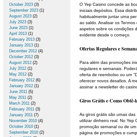
O Yep Casino concede as boas
October 2023
(3)
September 2023
(1)
iniciais depósitos. Essa dist
August 2023
(2)
habitualmente juntar uma per
July 2023
(3)
ao saldo. Analisar os Termo
June 2023
(1)
aspetos sobre os condições 
April 2013
(1)
evidente desde o começo.
February 2013
(3)
January 2013
(1)
Ofertas Regulares e Semana
December 2012
(4)
October 2012
(3)
Para além das promoções ini
August 2012
(2)
July 2012
(1)
regulares e semanais. Poder
May 2012
(2)
oferta de reembolso ou um "D
February 2012
(6)
oferecer novos desafios. A m
January 2012
(1)
assinar a newsletter do casin
June 2011
(5)
May 2011
(2)
Giros Grátis e Como Obtê-l
March 2011
(2)
February 2011
(3)
As giros grátis são umas da
January 2011
(7)
utilizar dinheiro real. No Y
November 2010
(4)
October 2010
(1)
promoção semanal ou de um co
September 2010
(2)
página de promoções e cumpr